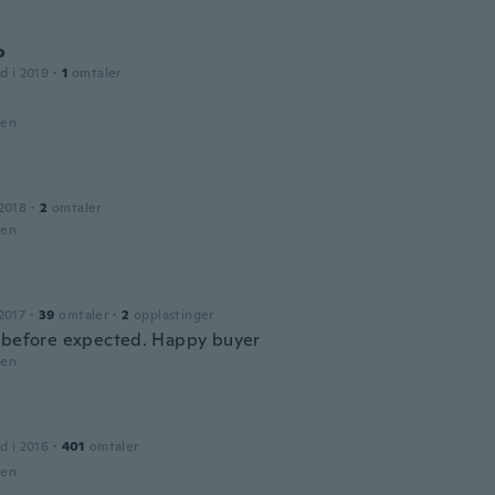
o
d i 2019
·
1
omtaler
den
2018
·
2
omtaler
den
2017
·
39
omtaler
·
2
opplastinger
 before expected. Happy buyer
den
d i 2016
·
401
omtaler
den