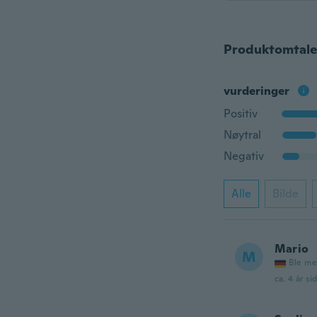
Produktomtale
vurderinger
Positiv
Nøytral
Negativ
Alle
Bilde
Mario
M
Ble me
ca. 4 år si