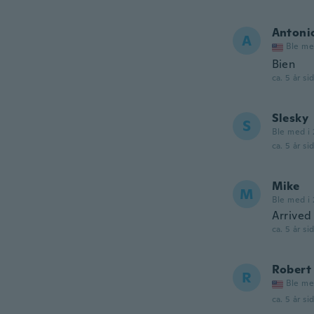
Antoni
A
Ble me
Bien
ca. 5 år si
Slesky
S
Ble med i 
ca. 5 år si
Mike
M
Ble med i 
Arrived
ca. 5 år si
Robert
R
Ble me
ca. 5 år si