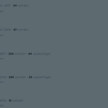
d i 2017
·
34
omtaler
den
d i 2018
·
87
omtaler
den
2017
·
250
omtaler
·
84
opplastinger
den
2019
·
280
omtaler
·
20
opplastinger
den
2018
·
12
omtaler
den