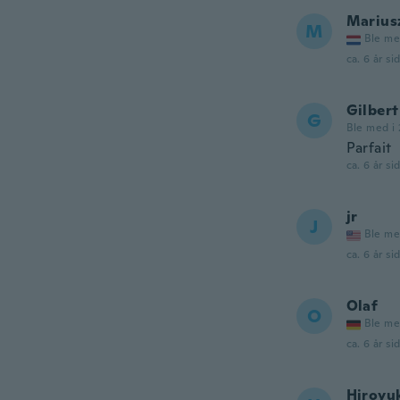
Marius
M
Ble me
ca. 6 år si
Gilbert
G
Ble med i 
Parfait
ca. 6 år si
jr
J
Ble me
ca. 6 år si
Olaf
O
Ble me
ca. 6 år si
Hiroyu