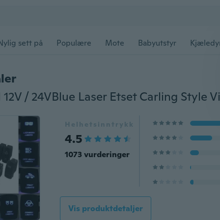
Nylig sett på
Populære
Mote
Babyutstyr
Kjæledy
ler
Helhetsinntrykk
4.5
1073 vurderinger
Vis produktdetaljer