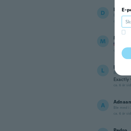
Daniel
E-p
D
Ble med i 
ca. 6 år si
Mark
M
Ble me
ca. 6 år si
Lindy
L
Ble med i 
Exactly
ca. 6 år si
Adnaa
A
Ble med i 
ca. 6 år si
Pedro