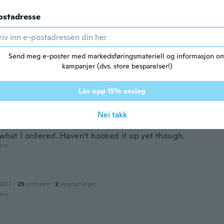
ostadresse
2018
·
65
omtaler
·
6
opplastinger
den
Send meg e-poster med markedsføringsmateriell og informasjon o
kampanjer (dvs. store besparelser!)
d i 2019
·
1
omtaler
den
Lås opp 15% avslag
Nei takk
2017
·
24
omtaler
·
4
opplastinger
 what I ordered. Haven't hooked it up yet though.
den
n
2017
·
25
omtaler
·
2
opplastinger
den