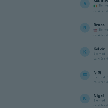
Saulius
S
Ble me
ca. 4 år si
Bruce
B
Ble me
ca. 4 år si
Kelvin
K
Ble med i 
ca. 4 år si
두혁
두
Ble med i 
ca. 4 år si
Nigel
N
Ble med i 
ca. 4 år si