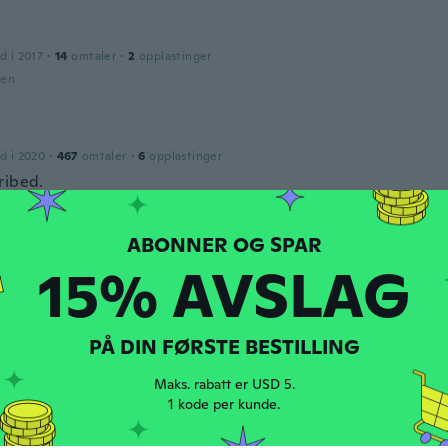
d i 2017
·
14
omtaler
·
2
opplastinger
den
d i 2020
·
467
omtaler
·
6
opplastinger
ribed.
den
15% AVSLAG
d i 2020
·
467
omtaler
·
6
opplastinger
ribed.
den
PÅ DIN FØRSTE BESTILLING
Maks. rabatt er USD 5.
d i 2018
·
3
omtaler
1 kode per kunde.
den