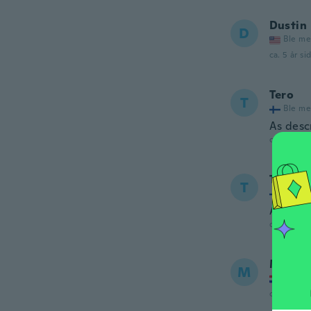
Dustin
D
Ble me
ca. 5 år si
Tero
T
Ble me
As desc
ca. 5 år si
Tero
T
Ble me
As desc
ca. 5 år si
Matija
M
Ble me
ca. 5 år si