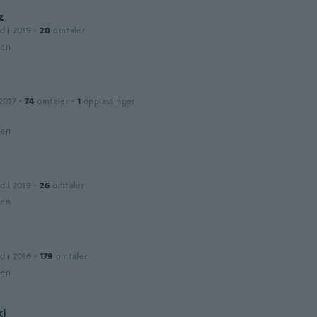
z
d i 2019
·
20
omtaler
den
2017
·
74
omtaler
·
1
opplastinger
den
d i 2019
·
26
omtaler
den
d i 2016
·
179
omtaler
den
ki