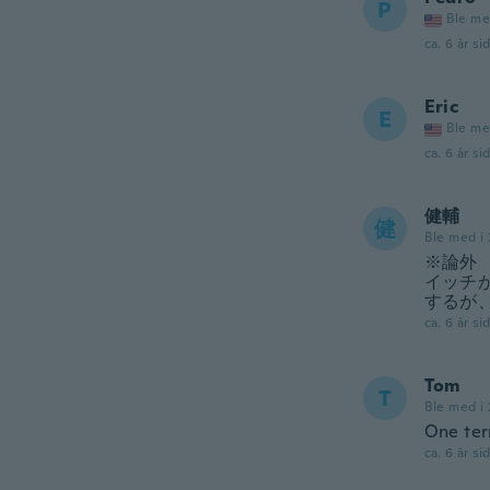
P
Ble me
ca. 6 år si
Eric
E
Ble me
ca. 6 år si
健輔
健
Ble med i
※論外
イッチ
するが
ca. 6 år si
Tom
T
Ble med i 
One ter
ca. 6 år si