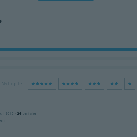
r
Nyttigste
d i 2018
·
24
omtaler
den