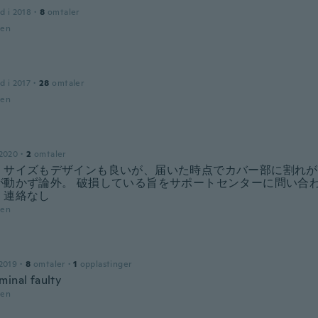
d i 2018
·
8
omtaler
den
d i 2017
·
28
omtaler
den
 2020
·
2
omtaler
 サイズもデザインも良いが、届いた時点でカバー部に割れが
が動かず論外。 破損している旨をサポートセンターに問い合わ
、連絡なし
den
2019
·
8
omtaler
·
1
opplastinger
minal faulty
den