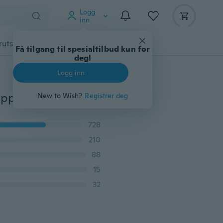
Logg
inn
rutstyr
Gadgets
Verktøy
Mer
Få tilgang til spesialtilbud kun for
deg!
Logg inn
1 x Universal 12V / 24VBlue Laser Etset Carling Style Vippebryter Narva ARB Dual Backlit LED For Cars Trailer RV Motorsykkel Båt etc.
New to Wish?
Registrer deg
728
210
88
15
32