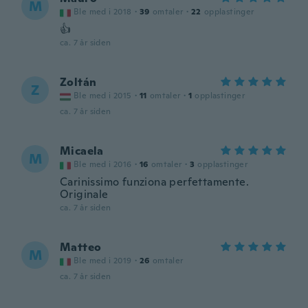
M
Ble med i 2018
·
39
omtaler
·
22
opplastinger
👍
ca. 7 år siden
Zoltán
Z
Ble med i 2015
·
11
omtaler
·
1
opplastinger
ca. 7 år siden
Micaela
M
Ble med i 2016
·
16
omtaler
·
3
opplastinger
Carinissimo funziona perfettamente.
Originale
ca. 7 år siden
Matteo
M
Ble med i 2019
·
26
omtaler
ca. 7 år siden