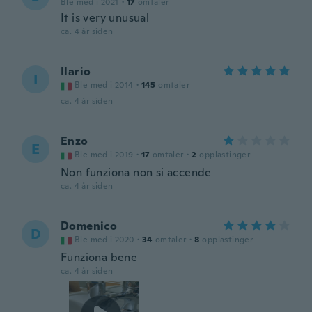
Ble med i 2021
·
17
omtaler
It is very unusual
ca. 4 år siden
Ilario
I
Ble med i 2014
·
145
omtaler
ca. 4 år siden
Enzo
E
Ble med i 2019
·
17
omtaler
·
2
opplastinger
Non funziona non si accende
ca. 4 år siden
Domenico
D
Ble med i 2020
·
34
omtaler
·
8
opplastinger
Funziona bene
ca. 4 år siden