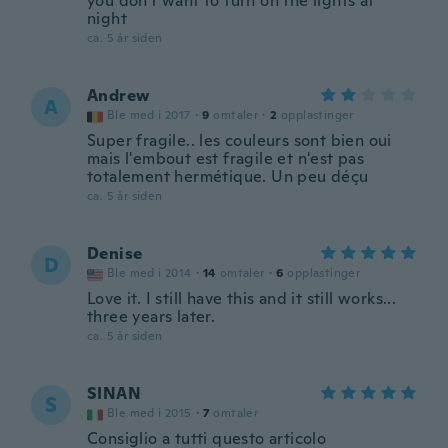
you don't want to turn on the lights at
night
ca. 5 år siden
Andrew
A
Ble med i 2017
·
9
omtaler
·
2
opplastinger
Super fragile.. les couleurs sont bien oui
mais l'embout est fragile et n'est pas
totalement hermétique. Un peu déçu
ca. 5 år siden
Denise
D
Ble med i 2014
·
14
omtaler
·
6
opplastinger
Love it. I still have this and it still works...
three years later.
ca. 5 år siden
SINAN
S
Ble med i 2015
·
7
omtaler
Consiglio a tutti questo articolo