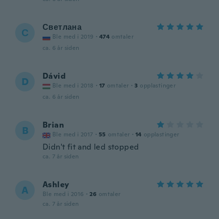
Светлана
С
Ble med i 2019
·
474
omtaler
ca. 6 år siden
Dávid
D
Ble med i 2018
·
17
omtaler
·
3
opplastinger
ca. 6 år siden
Brian
B
Ble med i 2017
·
55
omtaler
·
14
opplastinger
Didn't fit and led stopped
ca. 7 år siden
Ashley
A
Ble med i 2016
·
26
omtaler
ca. 7 år siden