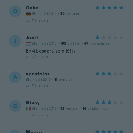
Onkel
O
Ble med i 2014
·
50
omtaler
ca. 7 år siden
Judit
J
Ble med i 2015
·
195
omtaler
·
47
opplastinger
Egyik csapra sem jó! :/
ca. 7 år siden
apostolos
A
Ble med i 2019
·
11
omtaler
ca. 7 år siden
Giusy
G
Ble med i 2018
·
32
omtaler
·
14
opplastinger
ca. 7 år siden
Mauro