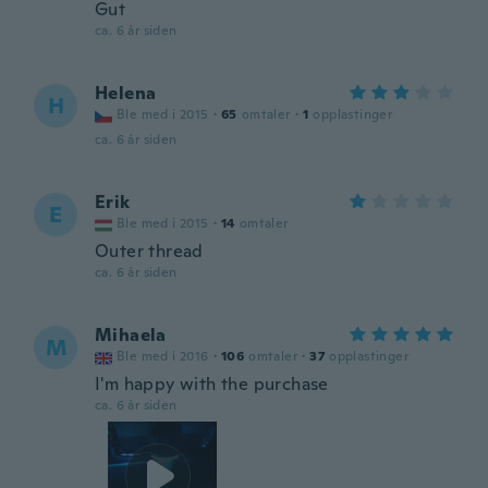
Gut
ca. 6 år siden
Helena
H
Ble med i 2015
·
65
omtaler
·
1
opplastinger
ca. 6 år siden
Erik
E
Ble med i 2015
·
14
omtaler
Outer thread
ca. 6 år siden
Mihaela
M
Ble med i 2016
·
106
omtaler
·
37
opplastinger
I'm happy with the purchase
ca. 6 år siden