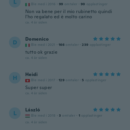
L
Ble med i 2016
·
99
omtaler
·
90
opplastinger
Non va bene per il mio rubinetto quindi
l'ho regalato ed è molto carino
ca. 4 år siden
Domenico
D
Ble med i 2021
·
166
omtaler
·
239
opplastinger
tutto ok grazie
ca. 4 år siden
Heidi
H
Ble med i 2017
·
129
omtaler
·
5
opplastinger
Super super
ca. 4 år siden
László
L
Ble med i 2018
·
3
omtaler
·
1
opplastinger
ca. 4 år siden