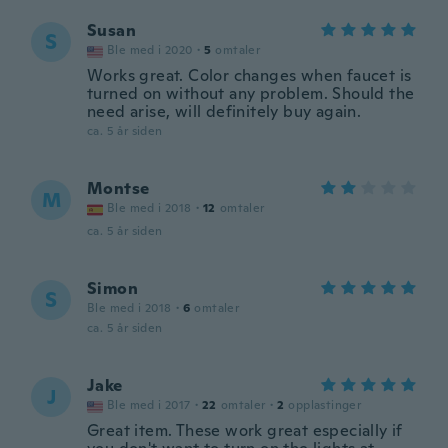
Susan
S
Ble med i 2020
·
5
omtaler
Works great. Color changes when faucet is
turned on without any problem. Should the
need arise, will definitely buy again.
ca. 5 år siden
Montse
M
Ble med i 2018
·
12
omtaler
ca. 5 år siden
Simon
S
Ble med i 2018
·
6
omtaler
ca. 5 år siden
Jake
J
Ble med i 2017
·
22
omtaler
·
2
opplastinger
Great item. These work great especially if