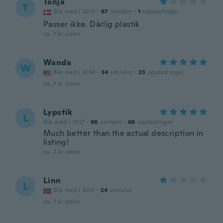
Tanja
T
Ble med i 2015
·
67
omtaler
·
1
opplastinger
Passer ikke. Dårlig plastik
ca. 7 år siden
Wanda
W
Ble med i 2016
·
34
omtaler
·
23
opplastinger
ca. 7 år siden
Lypstik
L
Ble med i 2017
·
96
omtaler
·
66
opplastinger
Much better than the actual description in
listing!
ca. 7 år siden
Linn
L
Ble med i 2017
·
24
omtaler
ca. 7 år siden