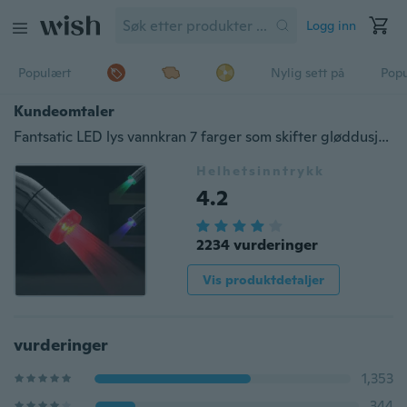
Logg inn
Populært
Nylig sett på
Pop
Kundeomtaler
Fantsatic LED lys vannkran 7 farger som skifter gløddusjstrømkran
Helhetsinntrykk
4.2
2234 vurderinger
Vis produktdetaljer
vurderinger
1,353
344