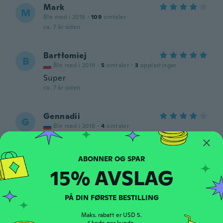
Mark
M
Ble med i 2018
·
109
omtaler
ca. 7 år siden
Bartłomiej
B
Ble med i 2019
·
5
omtaler
·
3
opplastinger
Super
ca. 7 år siden
Gennadii
G
Ble med i 2018
·
4
omtaler
ca. 7 år siden
Krzysztof
15% AVSLAG
K
Ble med i 2017
·
23
omtaler
ca. 7 år siden
PÅ DIN FØRSTE BESTILLING
Flavia
Maks. rabatt er USD 5.
F