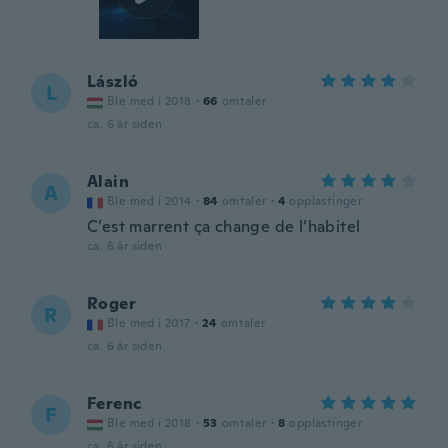
László
L
Ble med i 2018
·
66
omtaler
ca. 6 år siden
Alain
A
Ble med i 2014
·
84
omtaler
·
4
opplastinger
C’est marrent ça change de l’habitel
ca. 6 år siden
Roger
R
Ble med i 2017
·
24
omtaler
ca. 6 år siden
Ferenc
F
Ble med i 2018
·
53
omtaler
·
8
opplastinger
ca. 6 år siden