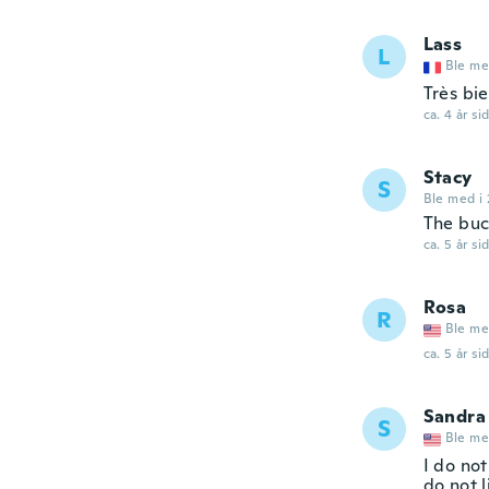
Lass
L
Ble me
Très bie
ca. 4 år si
Stacy
S
Ble med i 
The buc
ca. 5 år si
Rosa
R
Ble me
ca. 5 år si
Sandra
S
Ble me
I do not
do not l