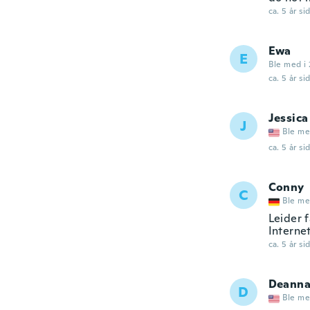
ca. 5 år si
Ewa
E
Ble med i 
ca. 5 år si
Jessica
J
Ble me
ca. 5 år si
Conny
C
Ble me
Leider 
Interne
ca. 5 år si
Deann
D
Ble me