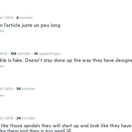
d i 2016
·
6
omtaler
n l'article juste un peu long
den
2019
·
129
omtaler
·
14
opplastinger
kle is fake. Doesn’t stay done up the way they have designe
den
d i 2016
·
50
omtaler
den
d i 2018
·
24
omtaler
 like those sandals they will start up and look like they hav
ike them and they is too small 🤣