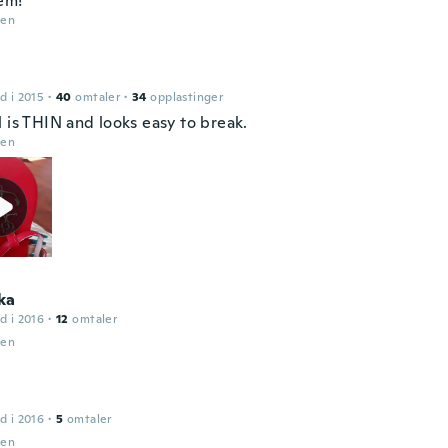
em!
den
d i 2015
·
40
omtaler
·
34
opplastinger
 is THIN and looks easy to break.
den
ka
d i 2016
·
12
omtaler
den
d i 2016
·
5
omtaler
den