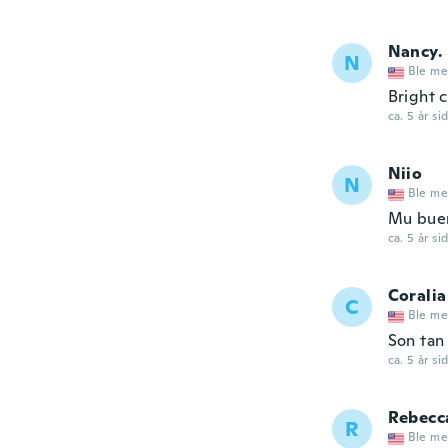
Nancy.
N
Ble me
Bright c
ca. 5 år si
Niio
N
Ble me
Mu bue
ca. 5 år si
Coralia
C
Ble me
Son tan
ca. 5 år si
Rebecc
R
Ble me