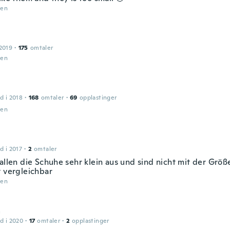
den
2019
·
175
omtaler
den
d i 2018
·
168
omtaler
·
69
opplastinger
den
d i 2017
·
2
omtaler
fallen die Schuhe sehr klein aus und sind nicht mit der Größ
t vergleichbar
den
a
d i 2020
·
17
omtaler
·
2
opplastinger