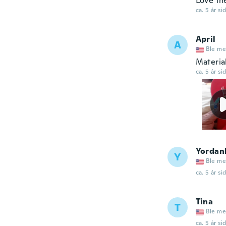
Love th
ca. 5 år si
April
A
Ble me
Material
ca. 5 år si
Yordan
Y
Ble me
ca. 5 år si
Tina
T
Ble me
ca. 5 år si