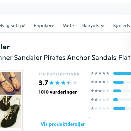
Nylig sett på
Populære
Mote
Babyutstyr
Kjæledy
ler
Helhetsinntrykk
3.7
1010 vurderinger
Vis produktdetaljer