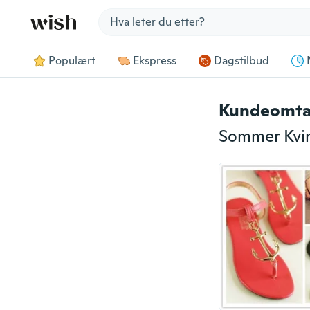
Jump to section
Populært
Ekspress
Dagstilbud
Kundeomta