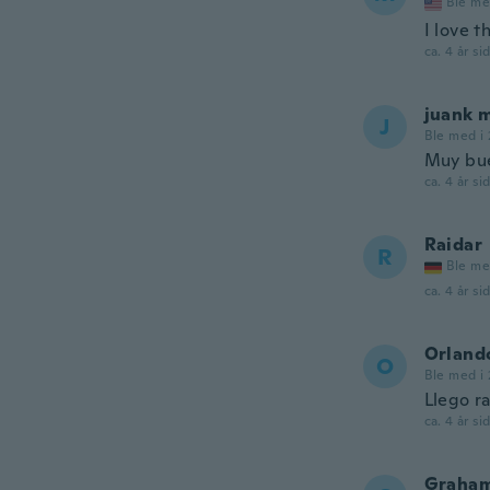
Ble me
I love t
ca. 4 år si
juank 
J
Ble med i 
Muy bue
ca. 4 år si
Raidar
R
Ble me
ca. 4 år si
Orland
O
Ble med i
Llego ra
ca. 4 år si
Graha