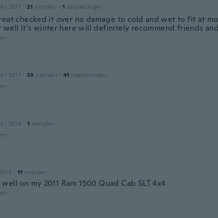
d i 2017
·
21
omtaler
·
1
opplastinger
reat checked it over no damage to cold and wet to fit at m
 well it's winter here will definitely recommend friends and
den
d i 2017
·
38
omtaler
·
41
opplastinger
den
d i 2018
·
1
omtaler
den
2016
·
11
omtaler
well on my 2011 Ram 1500 Quad Cab SLT 4x4
den