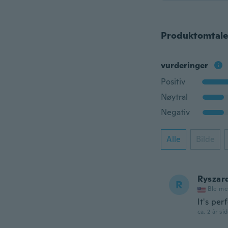
Produktomtale
vurderinger
Positiv
Nøytral
Negativ
Alle
Bilde
Ryszar
R
Ble me
It's per
ca. 2 år si