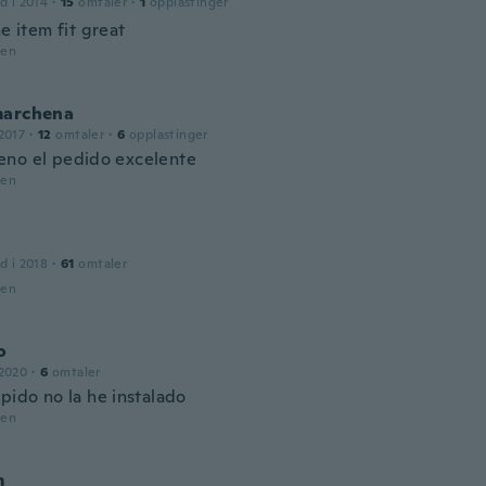
d i 2014
·
15
omtaler
·
1
opplastinger
he item fit great
den
marchena
2017
·
12
omtaler
·
6
opplastinger
no el pedido excelente
den
d i 2018
·
61
omtaler
den
o
 2020
·
6
omtaler
pido no la he instalado
den
m