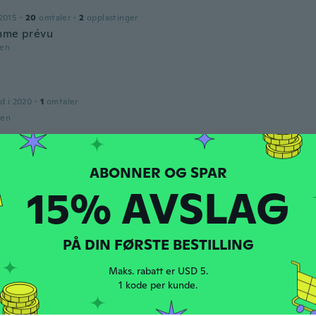
2015
·
20
omtaler
·
2
opplastinger
mme prévu
den
l
d i 2020
·
1
omtaler
den
do
2018
·
106
omtaler
·
18
opplastinger
uy bien, gracias
15% AVSLAG
den
PÅ DIN FØRSTE BESTILLING
2016
·
25
omtaler
s a right size and I like it
Maks. rabatt er USD 5.
1 kode per kunde.
den