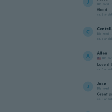
J
Ble med i 
Good
ca. 3 år si
Centell
C
Ble med i 
ca. 3 år si
Allen
A
Ble me
Love it
ca. 3 år si
Jose
J
Ble med i 
Great p
ca. 3 år si