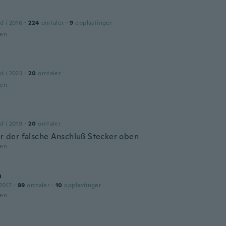
d i 2016
·
224
omtaler
·
9
opplastinger
den
d i 2023
·
20
omtaler
den
d i 2019
·
20
omtaler
der der falsche Anschluß Stecker oben
den
a
2017
·
99
omtaler
·
10
opplastinger
den