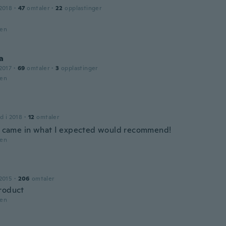
2018
·
47
omtaler
·
22
opplastinger
den
a
2017
·
69
omtaler
·
3
opplastinger
den
d i 2018
·
12
omtaler
 ! came in what I expected would recommend!
den
2015
·
206
omtaler
roduct
den