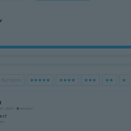
r
Nyttigste
d
d i 2020
·
6
omtaler
fect
den