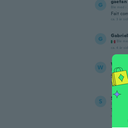
gaetan
G
Ble med i 
Fait co
ca. 3 år si
Gabrie
G
Ble me
ca. 4 år si
Wilfre
W
Ble med i 
Se vé m
ca. 4 år si
Steve
S
Ble med i 
There wa
ca. 4 år si