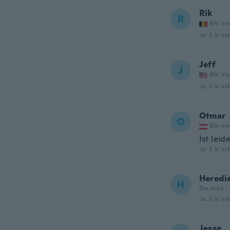
Rik
R
Ble me
ca. 2 år si
Jeff
J
Ble me
ca. 2 år si
Otmar
O
Ble me
Ist lei
ca. 3 år si
Heredi
H
Ble med i 
ca. 3 år si
Jesse