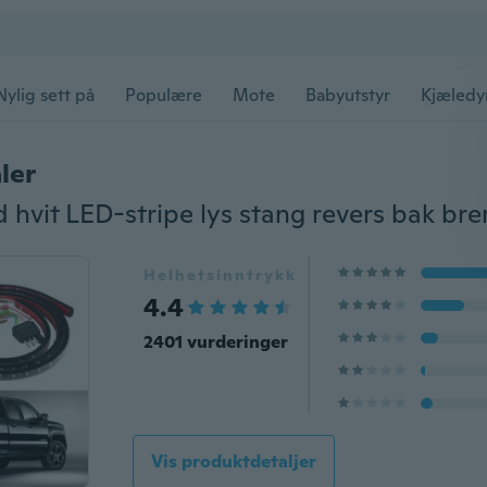
Nylig sett på
Populære
Mote
Babyutstyr
Kjæledy
ler
Helhetsinntrykk
4.4
2401 vurderinger
Vis produktdetaljer