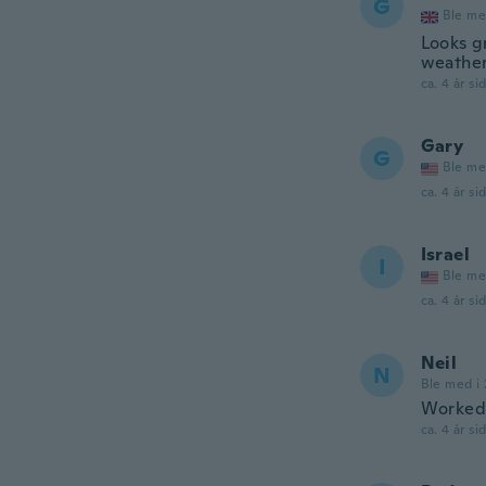
G
Ble me
Looks g
weather
ca. 4 år si
Gary
G
Ble me
ca. 4 år si
Israel
I
Ble me
ca. 4 år si
Neil
N
Ble med i 
Worked 
ca. 4 år si