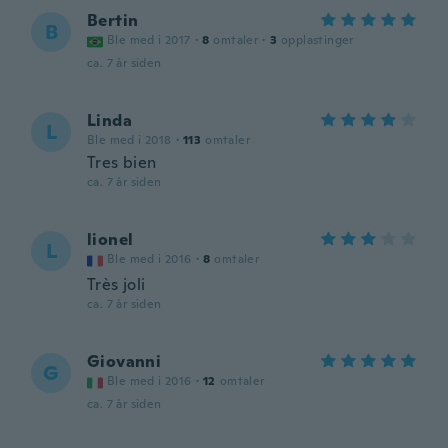
Bertin
B
Ble med i 2017
·
8
omtaler
·
3
opplastinger
ca. 7 år siden
Linda
L
Ble med i 2018
·
113
omtaler
Tres bien
ca. 7 år siden
lionel
L
Ble med i 2016
·
8
omtaler
Très joli
ca. 7 år siden
Giovanni
G
Ble med i 2016
·
12
omtaler
ca. 7 år siden