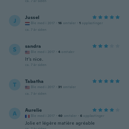
ca. 7 år siden
Jussel
J
Ble med i 2017
·
16
omtaler
·
1
opplastinger
ca. 7 år siden
sandra
S
Ble med i 2017
·
4
omtaler
It's nice.
ca. 7 år siden
Tabatha
T
Ble med i 2017
·
31
omtaler
ca. 7 år siden
Aurelie
A
Ble med i 2017
·
40
omtaler
·
6
opplastinger
Jolie et légère matière agréable
ca. 7 år siden