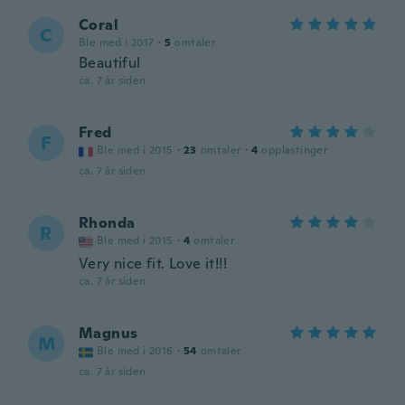
Coral
C
Ble med i 2017
·
5
omtaler
Beautiful
ca. 7 år siden
Fred
F
Ble med i 2015
·
23
omtaler
·
4
opplastinger
ca. 7 år siden
Rhonda
R
Ble med i 2015
·
4
omtaler
Very nice fit. Love it!!!
ca. 7 år siden
Magnus
M
Ble med i 2016
·
54
omtaler
ca. 7 år siden