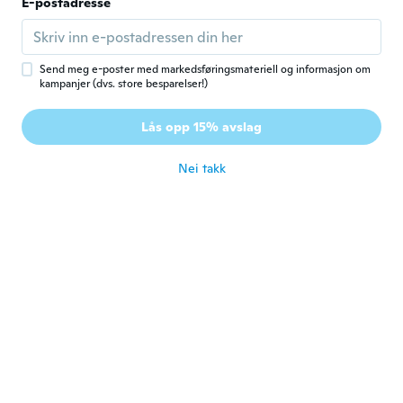
Robyn
E-postadresse
R
Ble med i 2017
·
292
omtaler
·
29
opplastinger
ca. 7 år siden
Send meg e-poster med markedsføringsmateriell og informasjon om
kampanjer (dvs. store besparelser!)
Myriam
M
Ble med i 2016
·
6
omtaler
Lås opp 15% avslag
ca. 8 år siden
Nei takk
Chris
C
Ble med i 2017
·
17
omtaler
ca. 8 år siden
Nishard
N
Ble med i 2014
·
19
omtaler
·
12
opplastinger
Mijn vriendin vond het leuk
ca. 8 år siden
Amarild
A
Ble med i 2017
·
29
omtaler
·
3
opplastinger