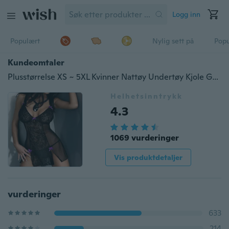
Logg inn
Populært
Nylig sett på
Pop
Kundeomtaler
Plusstørrelse XS ~ 5XL Kvinner Nattøy Undertøy Kjole G-streng Undertøy Nattøy
Helhetsinntrykk
4.3
1069 vurderinger
Vis produktdetaljer
vurderinger
633
214