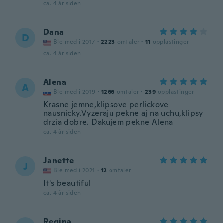
ca. 4 år siden
Dana
D
Ble med i 2017
·
2223
omtaler
·
11
opplastinger
ca. 4 år siden
Alena
A
Ble med i 2019
·
1266
omtaler
·
239
opplastinger
Krasne jemne,klipsove perlickove
nausnicky.Vyzeraju pekne aj na uchu,klipsy
drzia dobre. Dakujem pekne Alena
ca. 4 år siden
Janette
J
Ble med i 2021
·
12
omtaler
It's beautiful
ca. 4 år siden
Regina