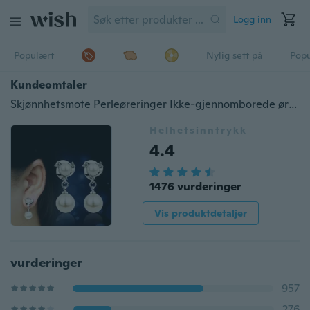
Logg inn
Populært
Nylig sett på
Pop
Kundeomtaler
Skjønnhetsmote Perleøreringer Ikke-gjennomborede øreklips 925 Sølvnål Bryllupsgave Dame smykker
Helhetsinntrykk
4.4
1476 vurderinger
Vis produktdetaljer
vurderinger
957
276