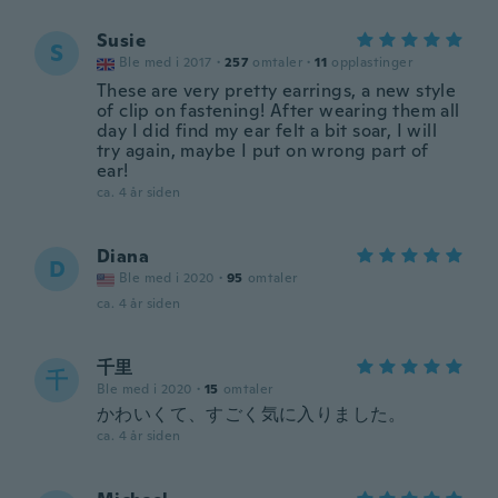
Susie
S
Ble med i 2017
·
257
omtaler
·
11
opplastinger
These are very pretty earrings, a new style
of clip on fastening! After wearing them all
day I did find my ear felt a bit soar, I will
try again, maybe I put on wrong part of
ear!
ca. 4 år siden
Diana
D
Ble med i 2020
·
95
omtaler
ca. 4 år siden
千里
千
Ble med i 2020
·
15
omtaler
かわいくて、すごく気に入りました。
ca. 4 år siden