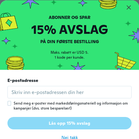
Yvonne
Y
Ble med i 2019
·
96
omtaler
ca. 4 år siden
15% AVSLAG
Elfriede
E
PÅ DIN FØRSTE BESTILLING
Ble med i 2016
·
463
omtaler
·
183
opplastinger
ca. 4 år siden
Maks. rabatt er USD 5.
1 kode per kunde.
Lidia
L
Ble med i 2021
·
17
omtaler
·
17
opplastinger
E-postadresse
Muy lindos y elegantes , con clip firme y de
buena calidad
ca. 4 år siden
Send meg e-poster med markedsføringsmateriell og informasjon om
kampanjer (dvs. store besparelser!)
K.w.
K
Ble med i 2016
·
140
omtaler
·
27
opplastinger
Lås opp 15% avslag
Love them. Thanks wish
ca. 4 år siden
Nei takk