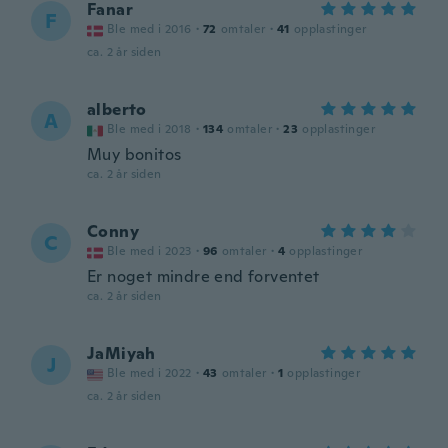
Fanar
F
Ble med i 2016
·
72
omtaler
·
41
opplastinger
ca. 2 år siden
alberto
A
Ble med i 2018
·
134
omtaler
·
23
opplastinger
Muy bonitos
ca. 2 år siden
Conny
C
Ble med i 2023
·
96
omtaler
·
4
opplastinger
Er noget mindre end forventet
ca. 2 år siden
JaMiyah
J
Ble med i 2022
·
43
omtaler
·
1
opplastinger
ca. 2 år siden