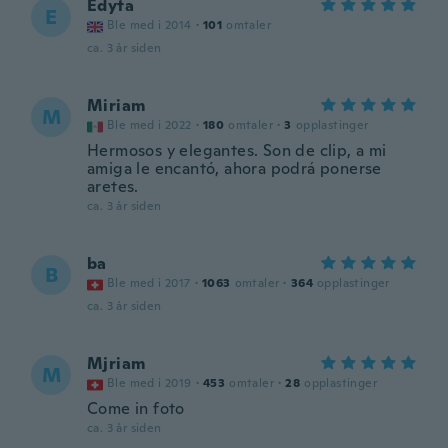
Edyta
E
Ble med i 2014
·
101
omtaler
ca. 3 år siden
Miriam
M
Ble med i 2022
·
180
omtaler
·
3
opplastinger
Hermosos y elegantes. Son de clip, a mi
amiga le encantó, ahora podrá ponerse
aretes.
ca. 3 år siden
ba
B
Ble med i 2017
·
1063
omtaler
·
364
opplastinger
ca. 3 år siden
Mjriam
M
Ble med i 2019
·
453
omtaler
·
28
opplastinger
Come in foto
ca. 3 år siden