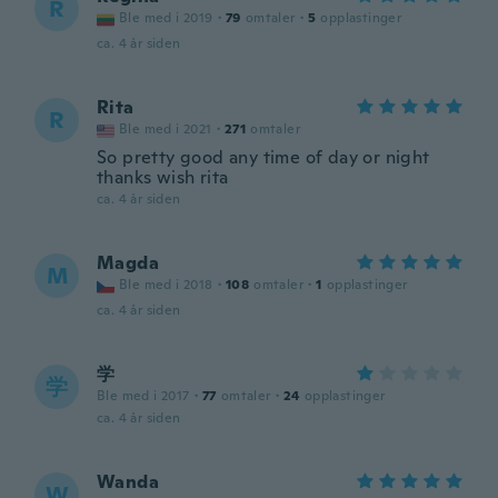
R
Ble med i 2019
·
79
omtaler
·
5
opplastinger
ca. 4 år siden
Rita
R
Ble med i 2021
·
271
omtaler
So pretty good any time of day or night
thanks wish rita
ca. 4 år siden
Magda
M
Ble med i 2018
·
108
omtaler
·
1
opplastinger
ca. 4 år siden
学
学
Ble med i 2017
·
77
omtaler
·
24
opplastinger
ca. 4 år siden
Wanda
W