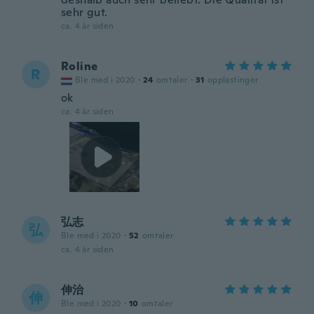
sehr gut.
ca. 4 år siden
Roline
R
Ble med i 2020
·
24
omtaler
·
31
opplastinger
ok
ca. 4 år siden
弘志
弘
Ble med i 2020
·
52
omtaler
ca. 4 år siden
伸治
伸
Ble med i 2020
·
10
omtaler