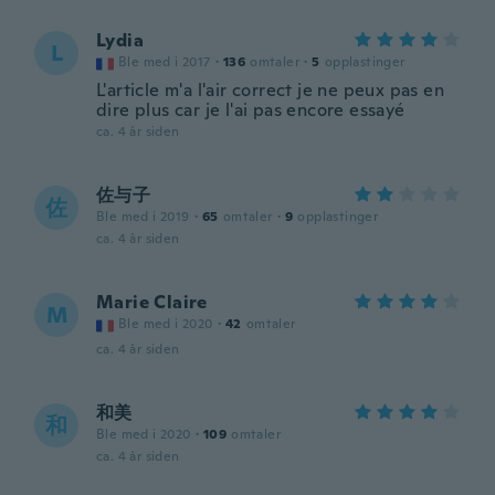
Lydia
L
Ble med i 2017
·
136
omtaler
·
5
opplastinger
L'article m'a l'air correct je ne peux pas en
dire plus car je l'ai pas encore essayé
ca. 4 år siden
佐与子
佐
Ble med i 2019
·
65
omtaler
·
9
opplastinger
ca. 4 år siden
Marie Claire
M
Ble med i 2020
·
42
omtaler
ca. 4 år siden
和美
和
Ble med i 2020
·
109
omtaler
ca. 4 år siden