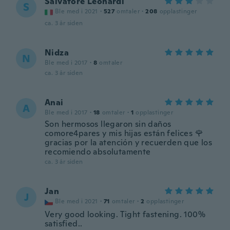
Salvatore Leonardi
S
Ble med i 2021
·
527
omtaler
·
208
opplastinger
ca. 3 år siden
Nidza
N
Ble med i 2017
·
8
omtaler
ca. 3 år siden
Anai
A
Ble med i 2017
·
18
omtaler
·
1
opplastinger
Son hermosos llegaron sin daños
comore4pares y mis hijas están felices 🌹
gracias por la atención y recuerden que los
recomiendo absolutamente
ca. 3 år siden
Jan
J
Ble med i 2021
·
71
omtaler
·
2
opplastinger
Very good looking. Tight fastening. 100%
satisfied..