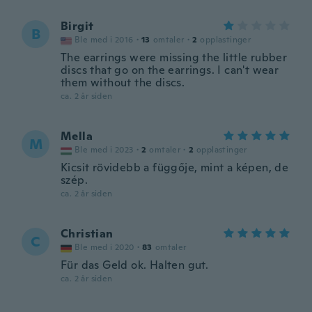
Birgit
B
Ble med i 2016
·
13
omtaler
·
2
opplastinger
The earrings were missing the little rubber
discs that go on the earrings. I can't wear
them without the discs.
ca. 2 år siden
Mella
M
Ble med i 2023
·
2
omtaler
·
2
opplastinger
Kicsit rövidebb a függője, mint a képen, de
szép.
ca. 2 år siden
Christian
C
Ble med i 2020
·
83
omtaler
Für das Geld ok. Halten gut.
ca. 2 år siden