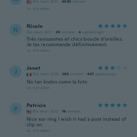
Ble med i 2017
·
4045
omtaler
ca. 4 år siden
Nicole
N
Ble med i 2017
·
24
omtaler
·
4
opplastinger
Très ravissantes et chics boucle d’oreilles.
Je les recommande définitivement.
ca. 4 år siden
Janet
J
Ble med i 2018
·
285
omtaler
·
437
opplastinger
No tan lindos como la foto
ca. 4 år siden
Patricia
P
Ble med i 2022
·
16
omtaler
Nice ear ring I wish it had a post instead of
clip on
ca. 4 år siden