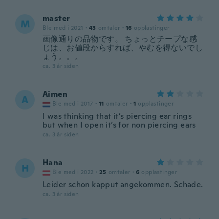
master
M
Ble med i 2021
·
43
omtaler
·
16
opplastinger
画像通りの品物です。 ちょっとチープな感
じは、お値段からすれば、やむを得ないでし
ょう。。。
ca. 3 år siden
Aimen
A
Ble med i 2017
·
11
omtaler
·
1
opplastinger
I was thinking that it’s piercing ear rings
but when I open it’s for non piercing ears
ca. 3 år siden
Hana
H
Ble med i 2022
·
25
omtaler
·
6
opplastinger
Leider schon kapput angekommen. Schade.
ca. 3 år siden