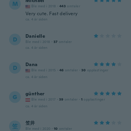
Michael
M
Ble med i 2018
·
443
omtaler
Very cute. Fast delivery
ca. 4 år siden
Danielle
D
Ble med i 2018
·
37
omtaler
ca. 4 år siden
Dana
D
Ble med i 2015
·
46
omtaler
·
30
opplastinger
ca. 4 år siden
günther
G
Ble med i 2017
·
39
omtaler
·
1
opplastinger
ca. 4 år siden
笠井
笠
Ble med i 2020
·
10
omtaler