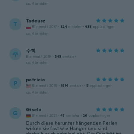
ca. 4 år siden
Tadeusz
T
Ble med i 2017
·
824
omtaler
·
435
opplastinger
ca. 4 år siden
주희
주
Ble med i 2019
·
343
omtaler
ca. 4 år siden
patricia
P
Ble med i 2018
·
1814
omtaler
·
5
opplastinger
ca. 4 år siden
Gisela
G
Ble med i 2021
·
43
omtaler
·
26
opplastinger
Durch diese herunter hängenden Perlen
wirken sie fast wie Hänger und sind
deshalb auch sehr beliebt. Die Qualität ist