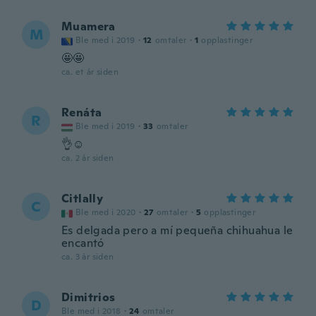
Muamera
M
Ble med i 2019
·
12
omtaler
·
1
opplastinger
🤩🤩
ca. et år siden
Renáta
R
Ble med i 2019
·
33
omtaler
👌☺️
ca. 2 år siden
Citlally
C
Ble med i 2020
·
27
omtaler
·
5
opplastinger
Es delgada pero a mí pequeña chihuahua le
encantó
ca. 3 år siden
Dimitrios
D
Ble med i 2018
·
24
omtaler