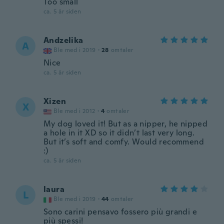
Too small
ca. 5 år siden
Andzelika
A
Ble med i 2019
·
28
omtaler
Nice
ca. 5 år siden
Xizen
X
Ble med i 2012
·
4
omtaler
My dog loved it! But as a nipper, he nipped
a hole in it XD so it didn’t last very long.
But it’s soft and comfy. Would recommend
:)
ca. 5 år siden
laura
L
Ble med i 2019
·
44
omtaler
Sono carini pensavo fossero più grandi e
più spessi!