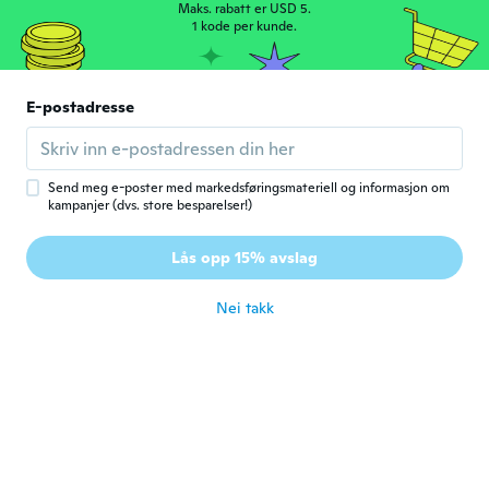
Maks. rabatt er USD 5.
Minha doguinha amou
1 kode per kunde.
ca. 5 år siden
mik
E-postadresse
M
Ble med i 2020
·
50
omtaler
Ok un po piccola e sottile, ma non male
ca. 5 år siden
Send meg e-poster med markedsføringsmateriell og informasjon om
kampanjer (dvs. store besparelser!)
Rhonda
R
Lås opp 15% avslag
Ble med i 2017
·
13
omtaler
ca. 5 år siden
Nei takk
Lorraine
L
Ble med i 2018
·
1
omtaler
ca. 5 år siden
Karin
K
Ble med i 2018
·
12
omtaler
·
5
opplastinger