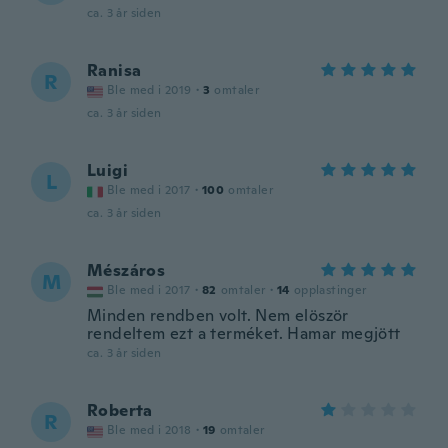
ca. 3 år siden
Ranisa
R
Ble med i 2019
·
3
omtaler
ca. 3 år siden
Luigi
L
Ble med i 2017
·
100
omtaler
ca. 3 år siden
Mészáros
M
Ble med i 2017
·
82
omtaler
·
14
opplastinger
Minden rendben volt. Nem elöször
rendeltem ezt a terméket. Hamar megjött
ca. 3 år siden
Roberta
R
Ble med i 2018
·
19
omtaler