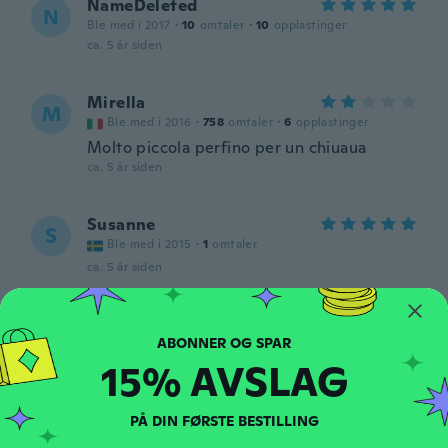
NameDeleted
N
Ble med i 2017
·
10
omtaler
·
10
opplastinger
ca. 5 år siden
Mirella
M
Ble med i 2016
·
758
omtaler
·
6
opplastinger
Molto piccola perfino per un chiuaua
ca. 5 år siden
Susanne
S
Ble med i 2015
·
1
omtaler
ca. 5 år siden
Ida
I
Ble med i 2017
·
122
omtaler
·
1
opplastinger
15% AVSLAG
ca. 5 år siden
PÅ DIN FØRSTE BESTILLING
Samara
S
Ble med i 2017
·
4
omtaler