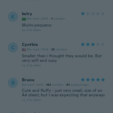
kelry
K
Ble med i 2015
·
1
omtaler
Muito pequeno
ca. 5 år siden
Cynthia
C
Ble med i 2018
·
25
omtaler
Smaller than i thought they would be. But
very soft and cozy.
ca. 5 år siden
Bruna
B
Ble med i 2018
·
142
omtaler
·
91
opplastinger
Cute and fluffy - just very small, size of an
A4 sheet, but I was expecting that anyways
ca. 5 år siden