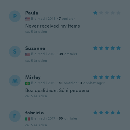
Paula
P
Ble med i 2018
·
7
omtaler
Never received my items
ca. 5 år siden
Suzanne
S
Ble med i 2018
·
39
omtaler
ca. 5 år siden
Mirley
M
Ble med i 2019
·
18
omtaler
·
3
opplastinger
Boa qualidade. Só é pequena
ca. 5 år siden
fabrizio
F
Ble med i 2017
·
60
omtaler
ca. 5 år siden