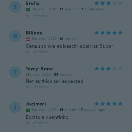
Stella
S
Ble med i 2019
·
12
omtaler
·
7
opplastinger
ca. 5 år siden
Biljana
B
Ble med i 2021
·
10
omtaler
Genau so wie es beschrieben ist. Super
ca. 5 år siden
Terry-Anne
T
Ble med i 2020
·
55
omtaler
Not as thick as I expected
ca. 5 år siden
Jucimeri
J
Ble med i 2017
·
14
omtaler
·
7
opplastinger
Bonito e quentinho
ca. 5 år siden