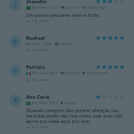
Jhoselin
J
Ble med i 2019
·
16
omtaler
·
7
opplastinger
Um pouco pequeno mais e lindo
ca. 5 år siden
Rachael
R
Ble med i 2015
·
13
omtaler
ca. 5 år siden
Patrizia
P
Ble med i 2017
·
27
omtaler
·
6
opplastinger
ca. 5 år siden
Ana Carla
A
Ble med i 2019
·
8
omtaler
Quando comprei não prestei atenção nas
medidas,ainda não tive como usar pois não
serve pra nada aqui pra mim
ca. 5 år siden