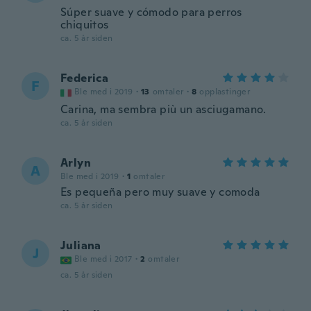
Súper suave y cómodo para perros
chiquitos
ca. 5 år siden
Federica
F
Ble med i 2019
·
13
omtaler
·
8
opplastinger
Carina, ma sembra più un asciugamano.
ca. 5 år siden
Arlyn
A
Ble med i 2019
·
1
omtaler
Es pequeña pero muy suave y comoda
ca. 5 år siden
Juliana
J
Ble med i 2017
·
2
omtaler
ca. 5 år siden