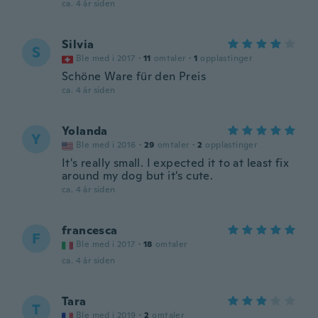
ca. 4 år siden
Silvia
S
Ble med i 2017
·
11
omtaler
·
1
opplastinger
Schöne Ware für den Preis
ca. 4 år siden
Yolanda
Y
Ble med i 2016
·
29
omtaler
·
2
opplastinger
It's really small. I expected it to at least fix
around my dog but it's cute.
ca. 4 år siden
francesca
F
Ble med i 2017
·
18
omtaler
ca. 4 år siden
Tara
T
Ble med i 2019
·
2
omtaler