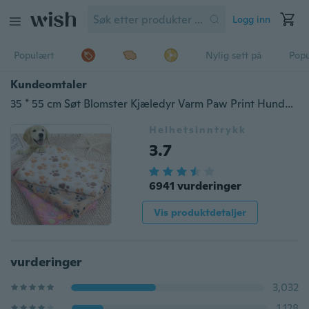
Logg inn
Populært
Nylig sett på
Pop
Kundeomtaler
35 * 55 cm Søt Blomster Kjæledyr Varm Paw Print Hundvalp Fleece Myk teppe Sengematte
Helhetsinntrykk
3.7
6941 vurderinger
Vis produktdetaljer
vurderinger
3,032
1,128