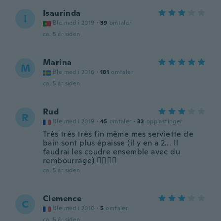
Isaurinda
I
Ble med i 2019
·
39
omtaler
ca. 5 år siden
Marina
M
Ble med i 2016
·
181
omtaler
ca. 5 år siden
Rud
R
Ble med i 2019
·
45
omtaler
·
32
opplastinger
Très très très fin même mes serviette de
bain sont plus épaisse (il y en a 2... Il
faudrai les coudre ensemble avec du
rembourrage) 👌🏻👌🏻
ca. 5 år siden
Clemence
C
Ble med i 2018
·
5
omtaler
ca. 5 år siden