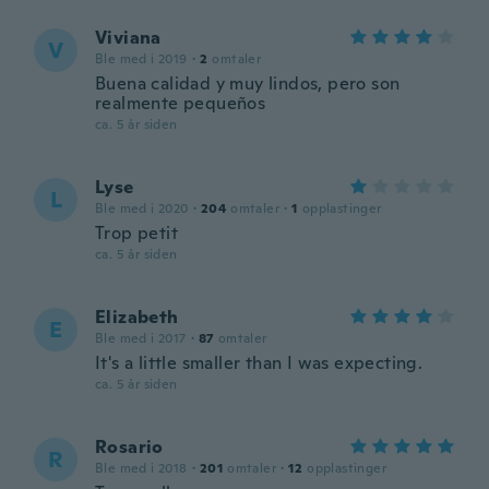
Viviana
V
Ble med i 2019
·
2
omtaler
Buena calidad y muy lindos, pero son
realmente pequeños
ca. 5 år siden
Lyse
L
Ble med i 2020
·
204
omtaler
·
1
opplastinger
Trop petit
ca. 5 år siden
Elizabeth
E
Ble med i 2017
·
87
omtaler
It's a little smaller than I was expecting.
ca. 5 år siden
Rosario
R
Ble med i 2018
·
201
omtaler
·
12
opplastinger