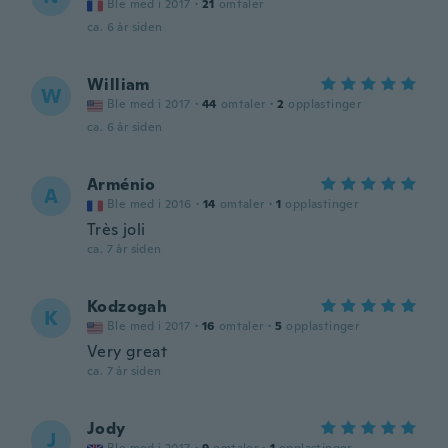
Ble med i 2017
·
21
omtaler
ca. 6 år siden
William
W
Ble med i 2017
·
44
omtaler
·
2
opplastinger
ca. 6 år siden
Arménio
A
Ble med i 2016
·
14
omtaler
·
1
opplastinger
Très joli
ca. 7 år siden
Kodzogah
K
Ble med i 2017
·
16
omtaler
·
5
opplastinger
Very great
ca. 7 år siden
Jody
J