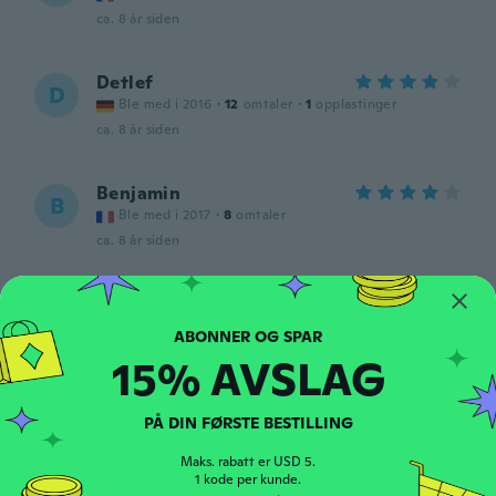
ca. 8 år siden
Detlef
D
Ble med i 2016
·
12
omtaler
·
1
opplastinger
ca. 8 år siden
Benjamin
B
Ble med i 2017
·
8
omtaler
ca. 8 år siden
Ľubomír
Ľ
Ble med i 2017
·
1
omtaler
ca. 8 år siden
15% AVSLAG
Anselmo
A
PÅ DIN FØRSTE BESTILLING
Ble med i 2015
·
141
omtaler
ca. 8 år siden
Maks. rabatt er USD 5.
1 kode per kunde.