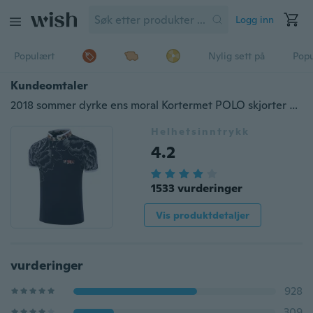
Logg inn
Populært
Nylig sett på
Pop
Kundeomtaler
2018 sommer dyrke ens moral Kortermet POLO skjorter Kortermet T-skjorte for menn 3 d utenrikshandel
Helhetsinntrykk
4.2
1533 vurderinger
Vis produktdetaljer
vurderinger
928
309