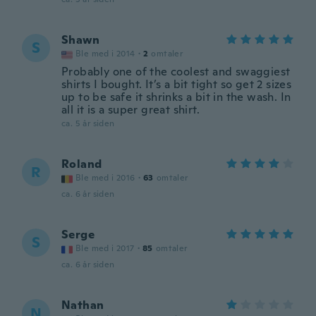
Shawn
S
Ble med i 2014
·
2
omtaler
Probably one of the coolest and swaggiest
shirts I bought. It’s a bit tight so get 2 sizes
up to be safe it shrinks a bit in the wash. In
all it is a super great shirt.
ca. 5 år siden
Roland
R
Ble med i 2016
·
63
omtaler
ca. 6 år siden
Serge
S
Ble med i 2017
·
85
omtaler
ca. 6 år siden
Nathan
N