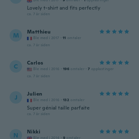
Ble med i 2017
·
9
omtaler
·
1
opplastinger
Lovely t-shirt and fits perfectly
ca. 7 år siden
Matthieu
M
Ble med i 2017
·
11
omtaler
ca. 7 år siden
Carlos
C
Ble med i 2016
·
196
omtaler
·
7
opplastinger
ca. 7 år siden
Julien
J
Ble med i 2016
·
132
omtaler
Super génial taille parfaite
ca. 7 år siden
Nikki
N
Ble med i 2014
·
9
omtaler