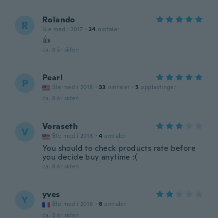
Rolando
R
Ble med i 2017
·
24
omtaler
👍
ca. 8 år siden
Pearl
P
Ble med i 2018
·
33
omtaler
·
5
opplastinger
ca. 8 år siden
Voraseth
V
Ble med i 2018
·
4
omtaler
You should to check products rate before
you decide buy anytime :(
ca. 8 år siden
yves
Y
Ble med i 2016
·
8
omtaler
ca. 8 år siden