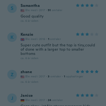
Samantha
S
Ble med i 2017
·
51
omtaler
Good quality
ca. 6 år siden
Kenzie
K
Ble med i 2016
·
1
omtaler
Super cute outfit but the top is tiny,could
of done with a larger top to smaller
bottoms
ca. 6 år siden
zhane
Z
Ble med i 2017
·
3
omtaler
·
1
opplastinger
ca. 6 år siden
Janice
J
Ble med i 2017
·
24
omtaler