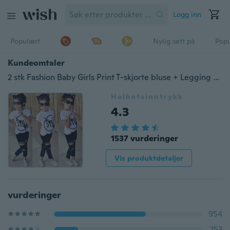
Logg inn
Populært
Nylig sett på
Pop
Kundeomtaler
2 stk Fashion Baby Girls Print T-skjorte bluse + Legging Bukser Sett barneklær antrekk
Helhetsinntrykk
4.3
1537 vurderinger
Vis produktdetaljer
vurderinger
954
253