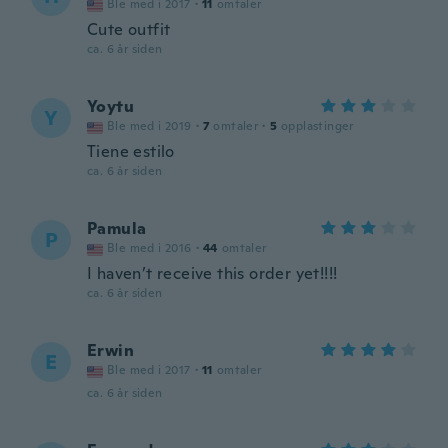
Ble med i 2017
·
11
omtaler
Cute outfit
ca. 6 år siden
Yoytu
Y
Ble med i 2019
·
7
omtaler
·
5
opplastinger
Tiene estilo
ca. 6 år siden
Pamula
P
Ble med i 2016
·
44
omtaler
I haven’t receive this order yet!!!!
ca. 6 år siden
Erwin
E
Ble med i 2017
·
11
omtaler
ca. 6 år siden