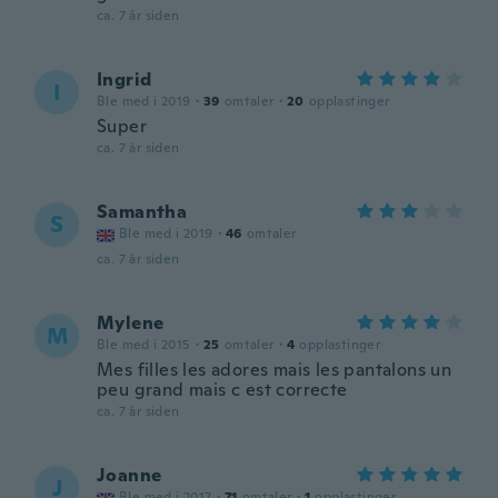
ca. 7 år siden
Ingrid
I
Ble med i 2019
·
39
omtaler
·
20
opplastinger
Super
ca. 7 år siden
Samantha
S
Ble med i 2019
·
46
omtaler
ca. 7 år siden
Mylene
M
Ble med i 2015
·
25
omtaler
·
4
opplastinger
Mes filles les adores mais les pantalons un
peu grand mais c est correcte
ca. 7 år siden
Joanne
J
Ble med i 2017
·
71
omtaler
·
1
opplastinger