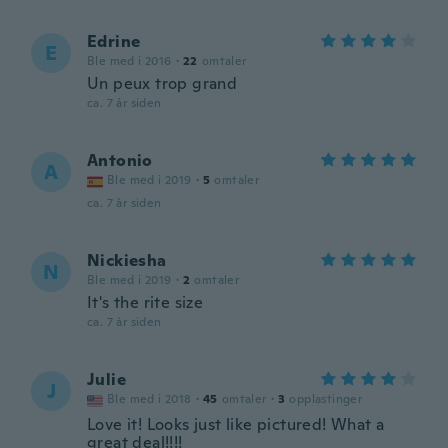
Edrine
E
Ble med i 2016
·
22
omtaler
Un peux trop grand
ca. 7 år siden
Antonio
A
Ble med i 2019
·
5
omtaler
ca. 7 år siden
Nickiesha
N
Ble med i 2019
·
2
omtaler
It's the rite size
ca. 7 år siden
Julie
J
Ble med i 2018
·
45
omtaler
·
3
opplastinger
Love it! Looks just like pictured! What a
great deal!!!!