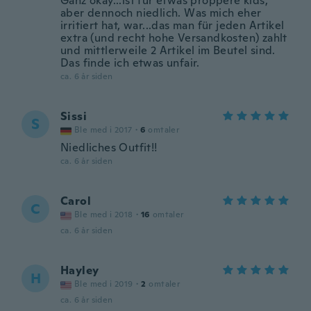
Ganz okay...ist für etwas proppere kids,
aber dennoch niedlich. Was mich eher
irritiert hat, war...das man für jeden Artikel
extra (und recht hohe Versandkosten) zahlt
und mittlerweile 2 Artikel im Beutel sind.
Das finde ich etwas unfair.
ca. 6 år siden
Sissi
S
Ble med i 2017
·
6
omtaler
Niedliches Outfit!!
ca. 6 år siden
Carol
C
Ble med i 2018
·
16
omtaler
ca. 6 år siden
Hayley
H
Ble med i 2019
·
2
omtaler
ca. 6 år siden