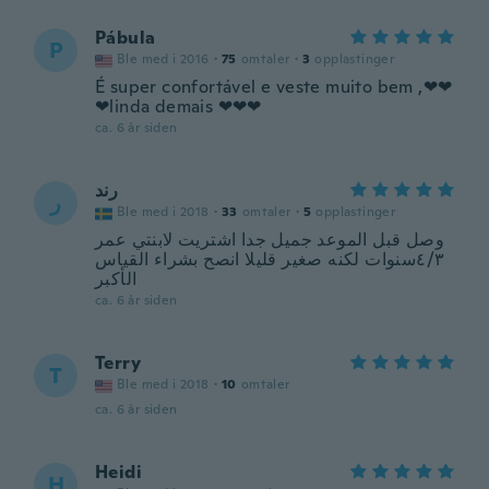
Pábula
P
Ble med i 2016
·
75
omtaler
·
3
opplastinger
É super confortável e veste muito bem ,❤❤
❤linda demais ❤❤❤
ca. 6 år siden
رند
ر
Ble med i 2018
·
33
omtaler
·
5
opplastinger
وصل قبل الموعد جميل جدا اشتريت لابنتي عمر
٤/٣سنوات لكنه صغير قليلا انصح بشراء القياس
الأكبر
ca. 6 år siden
Terry
T
Ble med i 2018
·
10
omtaler
ca. 6 år siden
Heidi
H