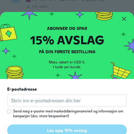
ca. 7 år siden
Chantel
C
Ble med i 2017
·
38
omtaler
·
3
opplastinger
15% AVSLAG
ca. 7 år siden
PÅ DIN FØRSTE BESTILLING
Trinite
T
Ble med i 2019
·
2
omtaler
Maks. rabatt er USD 5.
Tres bien
1 kode per kunde.
ca. 7 år siden
chantal
E-postadresse
C
Ble med i 2015
·
10
omtaler
Très bien
ca. 7 år siden
Send meg e-poster med markedsføringsmateriell og informasjon om
kampanjer (dvs. store besparelser!)
Helen
H
Lås opp 15% avslag
Ble med i 2016
·
114
omtaler