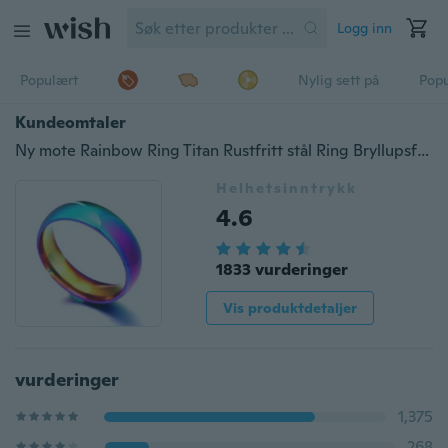
Logg inn
Populært
Nylig sett på
Pop
Kundeomtaler
Ny mote Rainbow Ring Titan Rustfritt stål Ring Bryllupsfest forsyninger Gay Lesbian Pride Unisex
Helhetsinntrykk
4.6
1833 vurderinger
Vis produktdetaljer
vurderinger
1,375
268