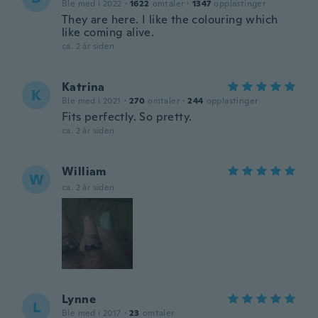
Ble med i 2022
·
1622
omtaler
·
1347
opplastinger
They are here. I like the colouring which
like coming alive.
ca. 2 år siden
Katrina
K
Ble med i 2021
·
270
omtaler
·
244
opplastinger
Fits perfectly. So pretty.
ca. 2 år siden
William
W
ca. 2 år siden
Lynne
L
Ble med i 2017
·
23
omtaler