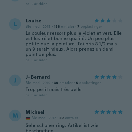
ca. 2 år siden
Louise
L
Ble med i 2015
·
188
omtaler
·
7
opplastinger
La couleur ressort plus le violet et vert. Elle
est lustré et bonne qualité. Un peu plus
petite que la pointure. J'ai pris 8 1/2 mais
un 9 serait mieux. Alors prenez un demi
point de plus.
ca. 3 år siden
J-Bernard
J
Ble med i 2019
·
39
omtaler
·
5
opplastinger
Trop petit mais très belle
ca. 3 år siden
Michael
M
Ble med i 2017
·
59
omtaler
Sehr schöner ring. Artikel ist wie
beschrieben