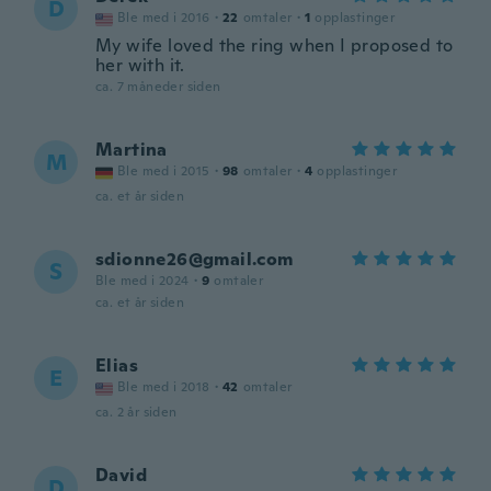
D
Ble med i 2016
·
22
omtaler
·
1
opplastinger
My wife loved the ring when I proposed to
her with it.
ca. 7 måneder siden
Martina
M
Ble med i 2015
·
98
omtaler
·
4
opplastinger
ca. et år siden
sdionne26@gmail.com
S
Ble med i 2024
·
9
omtaler
ca. et år siden
Elias
E
Ble med i 2018
·
42
omtaler
ca. 2 år siden
David
D