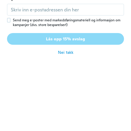
B
Ble med i 2019
·
94
omtaler
·
36
opplastinger
ca. 5 år siden
Send meg e-poster med markedsføringsmateriell og informasjon om
kampanjer (dvs. store besparelser!)
James
J
Ble med i 2021
·
11
omtaler
Lås opp 15% avslag
Lovely
ca. 5 år siden
Nei takk
Leslie
L
Ble med i 2018
·
162
omtaler
·
7
opplastinger
ca. 5 år siden
Larry
L
Ble med i 2019
·
7
omtaler
ca. 5 år siden
Gre
G
Ble med i 2016
·
260
omtaler
·
51
opplastinger