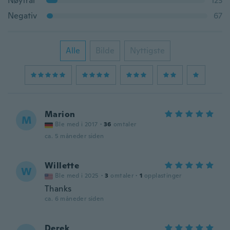
Nøytral
123
Negativ
67
Alle
Bilde
Nyttigste
Marion
M
Ble med i 2017
·
36
omtaler
ca. 5 måneder siden
Willette
W
Ble med i 2025
·
3
omtaler
·
1
opplastinger
Thanks
ca. 6 måneder siden
Derek