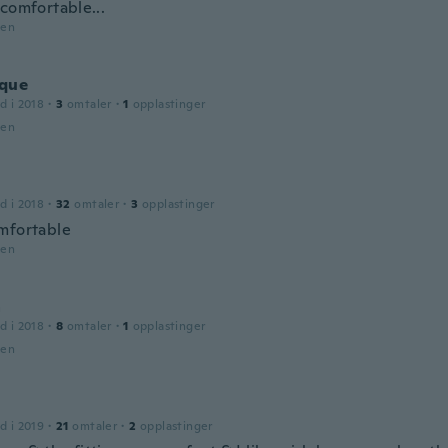
comfortable...
den
que
d i 2018
·
3
omtaler
·
1
opplastinger
den
d i 2018
·
32
omtaler
·
3
opplastinger
mfortable
den
a
d i 2018
·
8
omtaler
·
1
opplastinger
den
d i 2019
·
21
omtaler
·
2
opplastinger