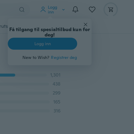
Logg
inn
rutstyr
Gadgets
Verktøy
Mer
Få tilgang til spesialtilbud kun for
deg!
Logg inn
New to Wish?
Registrer deg
1,301
438
299
165
316