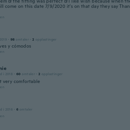
hem & the fitting was perfect & I like wish because when th
ll come on this date 7/9/2020 it's on that day they say Tha
den
2019
·
98
omtaler
·
2
opplastinger
ves y cómodos
den
nie
d i 2018
·
60
omtaler
·
2
opplastinger
at very comfortable
den
d i 2016
·
6
omtaler
den