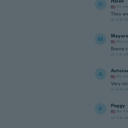
Helen
H
Ble me
They ar
ca. 4 år si
Mayere
M
Ble me
Buena 
ca. 5 år si
Antoin
A
Ble me
Very nic
ca. 5 år si
Peggy
P
Ble me
ca. 5 år si