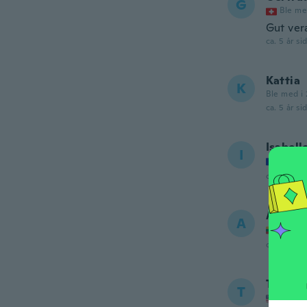
G
Ble me
Gut ver
ca. 5 år si
Kattia
K
Ble med i 
ca. 5 år si
Isabell
I
Ble me
ca. 5 år si
Asta
A
Ble me
ca. 5 år si
Theres
T
Ble me