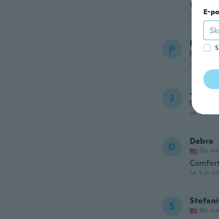
Very co
E-po
ca. 5 år si
Paula
P
S
Ble me
ca. 5 år si
Janet
J
Ble me
ca. 5 år si
Debra
D
Ble me
Comfort
ca. 5 år si
Stefan
S
Ble me