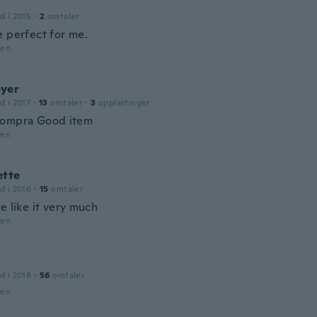
d i 2015
·
2
omtaler
e perfect for me.
den
yer
d i 2017
·
13
omtaler
·
3
opplastinger
compra Good item
den
ette
d i 2016
·
15
omtaler
e like it very much
den
d i 2018
·
56
omtaler
den