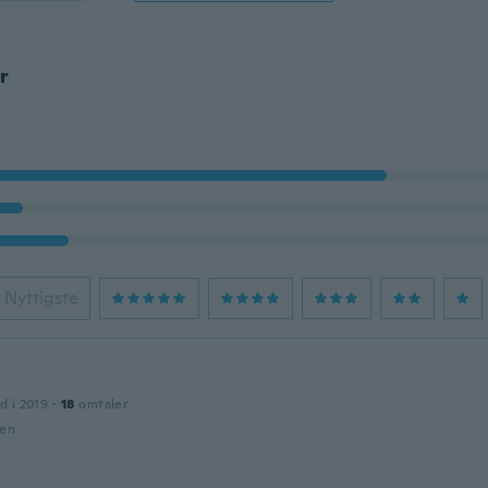
r
Nyttigste
d i 2019
·
18
omtaler
den