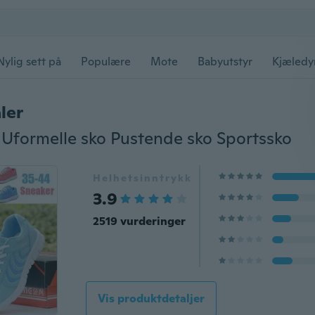
Nylig sett på
Populære
Mote
Babyutstyr
Kjæledy
ler
Uformelle sko Pustende sko Sportssko
Helhetsinntrykk
3.9
2519 vurderinger
Vis produktdetaljer