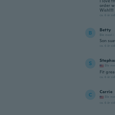
I love t
order wi
Wish!!!!
ca. 6 år si
Betty
B
Ble med i 
Son sua
ca. 6 år si
Stepha
S
Ble me
Fit gre
ca. 6 år si
Carrie
C
Ble me
ca. 6 år si