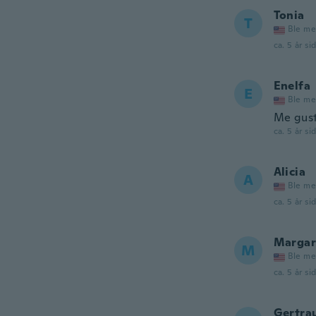
Tonia
T
Ble me
ca. 5 år si
Enelfa
E
Ble me
Me gust
ca. 5 år si
Alicia
A
Ble me
ca. 5 år si
Margar
M
Ble me
ca. 5 år si
Gertra