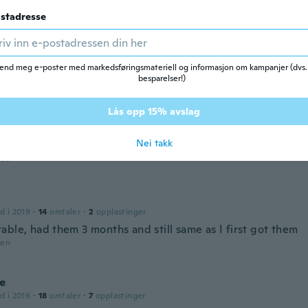
mfortable & cute color
stadresse
den
end meg e-poster med markedsføringsmateriell og informasjon om kampanjer (dvs.
d i 2017
·
44
omtaler
besparelser!)
den
Lås opp 15% avslag
Nei takk
d i 2019
·
18
omtaler
den
d i 2019
·
14
omtaler
·
2
opplastinger
able, had them 3 months and still same as I first got them
den
ie
d i 2016
·
18
omtaler
·
7
opplastinger