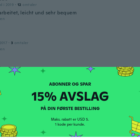
d i 2019
·
12
omtaler
arbeitet, leicht und sehr bequem
den
2017
·
3
omtaler
den
e
d i 2018
·
2
omtaler
den
15% AVSLAG
d i 2018
·
5
omtaler
PÅ DIN FØRSTE BESTILLING
den
Maks. rabatt er USD 5.
1 kode per kunde.
a
d i 2016
·
14
omtaler