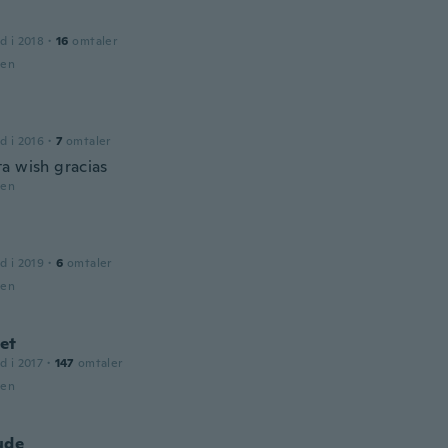
d i 2018
·
16
omtaler
den
d i 2016
·
7
omtaler
a wish gracias
den
d i 2019
·
6
omtaler
den
et
d i 2017
·
147
omtaler
den
ude