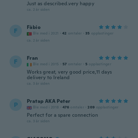
Just as described.very happy
ca. 2 år siden
Fàbio
F
Ble med i 2021
·
42
omtaler
·
35
opplastinger
ca. 2 år siden
Fran
F
Ble med i 2015
·
57
omtaler
·
5
opplastinger
Works great, very good price,11 days
delivery to Ireland
ca. 3 år siden
Pratap AKA Peter
P
Ble med i 2018
·
476
omtaler
·
209
opplastinger
Perfect for a spare connection
ca. 3 år siden