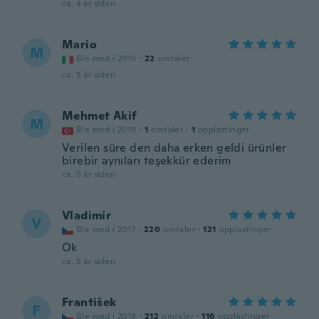
ca. 4 år siden
Mario
M
Ble med i 2016
·
22
omtaler
ca. 5 år siden
Mehmet Akif
M
Ble med i 2019
·
1
omtaler
·
1
opplastinger
Verilen süre den daha erken geldi ürünler
birebir aynıları teşekkür ederim
ca. 5 år siden
Vladimír
V
Ble med i 2017
·
220
omtaler
·
121
opplastinger
Ok
ca. 5 år siden
František
F
Ble med i 2019
·
212
omtaler
·
116
opplastinger