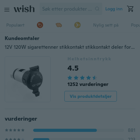
Logg inn
Populært
Nylig sett på
Pop
Kundeomtaler
12V 120W sigarettenner stikkontakt stikkontakt deler for biler Motor Auto
Helhetsinntrykk
4.5
1252 vurderinger
Vis produktdetaljer
vurderinger
881
223