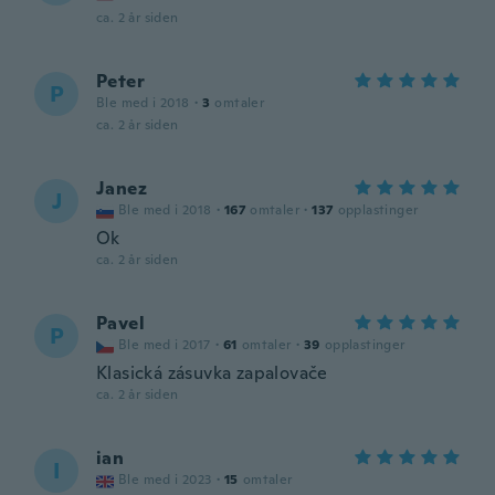
ca. 2 år siden
Peter
P
Ble med i 2018
·
3
omtaler
ca. 2 år siden
Janez
J
Ble med i 2018
·
167
omtaler
·
137
opplastinger
Ok
ca. 2 år siden
Pavel
P
Ble med i 2017
·
61
omtaler
·
39
opplastinger
Klasická zásuvka zapalovače
ca. 2 år siden
ian
I
Ble med i 2023
·
15
omtaler