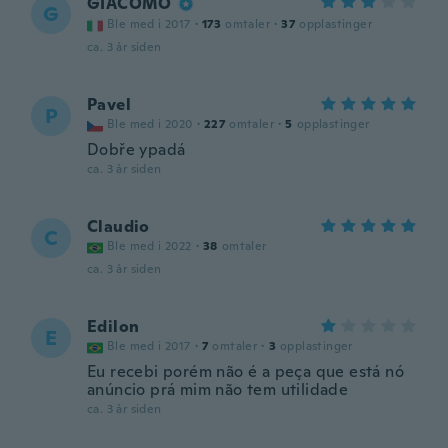
GIACOMO
G
Ble med i 2017
·
173
omtaler
·
37
opplastinger
ca. 3 år siden
Pavel
P
Ble med i 2020
·
227
omtaler
·
5
opplastinger
Dobře ypadá
ca. 3 år siden
Claudio
C
Ble med i 2022
·
38
omtaler
ca. 3 år siden
Edilon
E
Ble med i 2017
·
7
omtaler
·
3
opplastinger
Eu recebi porém não é a peça que está nó
anúncio prá mim não tem utilidade
ca. 3 år siden