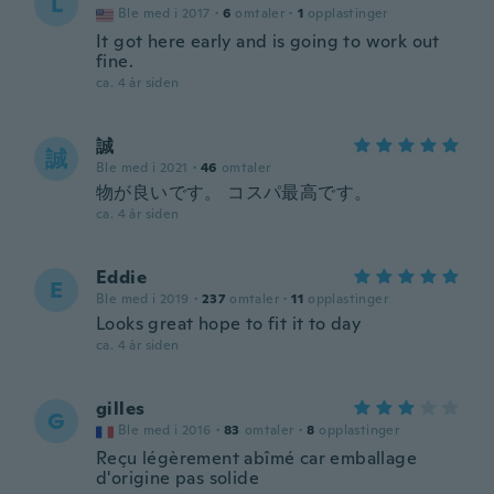
L
Ble med i 2017
·
6
omtaler
·
1
opplastinger
It got here early and is going to work out
fine.
ca. 4 år siden
誠
誠
Ble med i 2021
·
46
omtaler
物が良いです。 コスパ最高です。
ca. 4 år siden
Eddie
E
Ble med i 2019
·
237
omtaler
·
11
opplastinger
Looks great hope to fit it to day
ca. 4 år siden
gilles
G
Ble med i 2016
·
83
omtaler
·
8
opplastinger
Reçu légèrement abîmé car emballage
d'origine pas solide