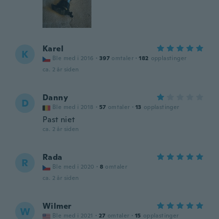
Karel
K
Ble med i 2016
·
397
omtaler
·
182
opplastinger
ca. 2 år siden
Danny
D
Ble med i 2018
·
57
omtaler
·
13
opplastinger
Past niet
ca. 2 år siden
Rada
R
Ble med i 2020
·
8
omtaler
ca. 2 år siden
Wilmer
W
Ble med i 2021
·
27
omtaler
·
15
opplastinger