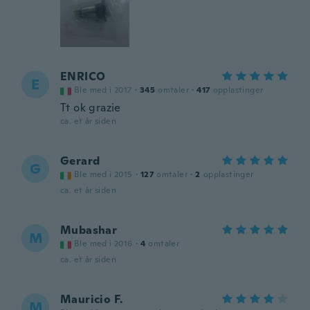
ENRICO
E
Ble med i 2017
·
345
omtaler
·
417
opplastinger
Tt ok grazie
ca. et år siden
Gerard
G
Ble med i 2015
·
127
omtaler
·
2
opplastinger
ca. et år siden
Mubashar
M
Ble med i 2016
·
4
omtaler
ca. et år siden
Mauricio F.
M