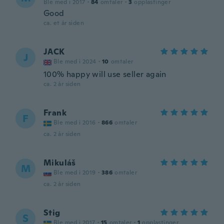
Ble med i 2017
·
84
omtaler
·
3
opplastinger
Good
ca. et år siden
JACK
J
Ble med i 2024
·
10
omtaler
100% happy will use seller again
ca. 2 år siden
Frank
F
Ble med i 2016
·
866
omtaler
ca. 2 år siden
Mikuláš
M
Ble med i 2019
·
386
omtaler
ca. 2 år siden
Stig
S
Ble med i 2017
·
15
omtaler
·
1
opplastinger