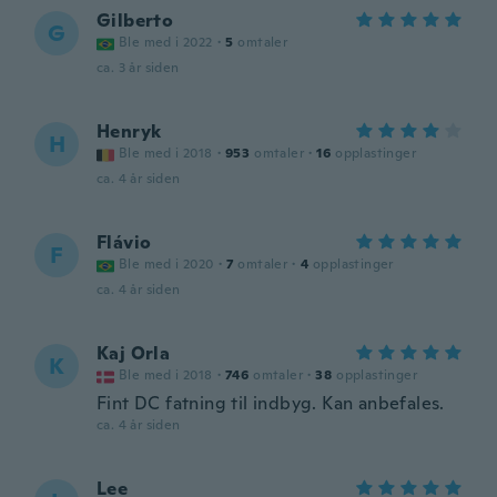
Gilberto
G
Ble med i 2022
·
5
omtaler
ca. 3 år siden
Henryk
H
Ble med i 2018
·
953
omtaler
·
16
opplastinger
ca. 4 år siden
Flávio
F
Ble med i 2020
·
7
omtaler
·
4
opplastinger
ca. 4 år siden
Kaj Orla
K
Ble med i 2018
·
746
omtaler
·
38
opplastinger
Fint DC fatning til indbyg. Kan anbefales.
ca. 4 år siden
Lee