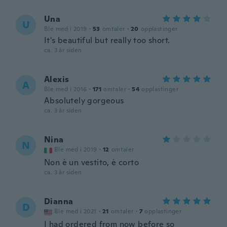
Una
U
Ble med i 2019
·
53
omtaler
·
20
opplastinger
It's beautiful but really too short.
ca. 3 år siden
Alexis
A
Ble med i 2016
·
171
omtaler
·
54
opplastinger
Absolutely gorgeous
ca. 3 år siden
Nina
N
Ble med i 2019
·
12
omtaler
Non è un vestito, è corto
ca. 3 år siden
Dianna
D
Ble med i 2021
·
21
omtaler
·
7
opplastinger
I had ordered from now before so