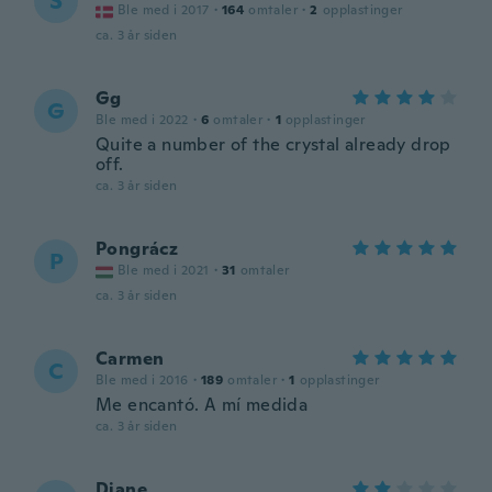
S
Ble med i 2017
·
164
omtaler
·
2
opplastinger
ca. 3 år siden
Gg
G
Ble med i 2022
·
6
omtaler
·
1
opplastinger
Quite a number of the crystal already drop
off.
ca. 3 år siden
Pongrácz
P
Ble med i 2021
·
31
omtaler
ca. 3 år siden
Carmen
C
Ble med i 2016
·
189
omtaler
·
1
opplastinger
Me encantó. A mí medida
ca. 3 år siden
Diane