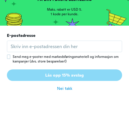
Mariacristina
M
Ble med i 2018
·
163
omtaler
·
17
opplastinger
Maks. rabatt er USD 5.
ca. 3 år siden
1 kode per kunde.
Isabel
I
E-postadresse
Ble med i 2018
·
1
omtaler
Perfeito
ca. 3 år siden
Send meg e-poster med markedsføringsmateriell og informasjon om
kampanjer (dvs. store besparelser!)
Norma
N
Ble med i 2017
·
114
omtaler
·
45
opplastinger
Lås opp 15% avslag
Very nice dress
ca. 3 år siden
Nei takk
Evelyn
E
Ble med i 2017
·
47
omtaler
·
4
opplastinger
I wear US size 16 and ordered a size 4X. In
both the Orange and blue. The are perfect.
Look great on and I have had a loot of
compliments on them. My only