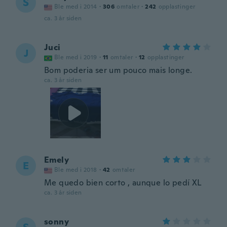
S
Ble med i 2014
·
306
omtaler
·
242
opplastinger
ca. 3 år siden
Juci
J
Ble med i 2019
·
11
omtaler
·
12
opplastinger
Bom poderia ser um pouco mais longe.
ca. 3 år siden
Emely
E
Ble med i 2018
·
42
omtaler
Me quedo bien corto , aunque lo pedí XL
ca. 3 år siden
sonny