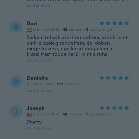
ca. 3 år siden
Bori
B
Ble med i 2018
·
42
omtaler
·
5
opplastinger
Nekem tetszik azért rendeltem, szebb mint
amit előzőleg rendeltem, és időben
megérkezése, egy kicsit drágállom a
kiszállítást többe kerül mint a ruha.
ca. 3 år siden
Danielle
D
Ble med i 2016
·
107
omtaler
ca. 3 år siden
Joseph
J
Ble med i 2021
·
44
omtaler
·
1
opplastinger
Pretty
ca. 3 år siden