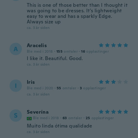
This is one of those better than I thought it
was going to be dresses. It's lightweight
easy to wear and has a sparkly Edge.
Always size up
ca. 3 år siden
Aracelis
A
Ble med i 2018
·
155
omtaler
·
16
opplastinger
I like it. Beautiful. Good.
ca. 3 år siden
Iris
I
Ble med i 2020
·
55
omtaler
·
3
opplastinger
ca. 3 år siden
Severína
S
Ble med i 2018
·
63
omtaler
·
25
opplastinger
Muito linda ótima qualidade
ca. 3 år siden