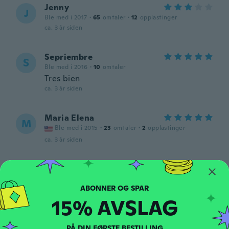
Jenny
J
Ble med i 2017
·
65
omtaler
·
12
opplastinger
ca. 3 år siden
Sepriembre
S
Ble med i 2016
·
10
omtaler
Tres bien
ca. 3 år siden
Maria Elena
M
Ble med i 2015
·
23
omtaler
·
2
opplastinger
ca. 3 år siden
gloria
G
Ble med i 2015
·
170
omtaler
·
11
opplastinger
Like
15% AVSLAG
ca. 3 år siden
PÅ DIN FØRSTE BESTILLING