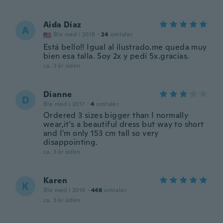
Aida Díaz
A
Ble med i 2018
·
24
omtaler
Está bello!! Igual al ilustrado.me queda muy
bien esa talla. Soy 2x y pedí 5x.gracias.
ca. 3 år siden
Dianne
D
Ble med i 2017
·
4
omtaler
Ordered 3 sizes bigger than I normally
wear,it's a beautiful dress but way to short
and I'm only 153 cm tall so very
disappointing.
ca. 3 år siden
Karen
K
Ble med i 2019
·
448
omtaler
ca. 3 år siden