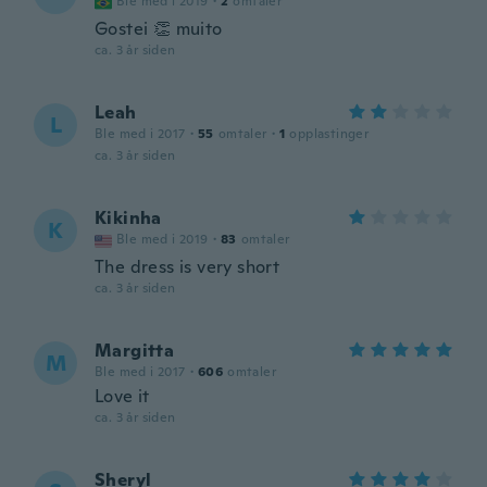
Ble med i 2019
·
2
omtaler
Gostei 👏 muito
ca. 3 år siden
Leah
L
Ble med i 2017
·
55
omtaler
·
1
opplastinger
ca. 3 år siden
Kikinha
K
Ble med i 2019
·
83
omtaler
The dress is very short
ca. 3 år siden
Margitta
M
Ble med i 2017
·
606
omtaler
Love it
ca. 3 år siden
Sheryl