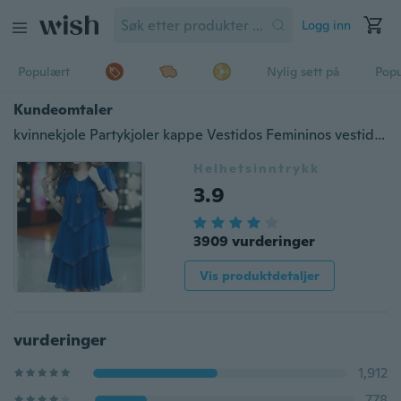
Logg inn
Populært
Nylig sett på
Pop
Kundeomtaler
kvinnekjole Partykjoler kappe Vestidos Femininos vestido de festa sexy 2016 ny stil Sommerkjole Pluss størrelse kvinneklær S-5XL
Helhetsinntrykk
3.9
3909 vurderinger
Vis produktdetaljer
vurderinger
1,912
778