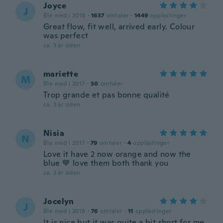
Joyce
J
Ble med i 2018
·
1637
omtaler
·
1449
opplastinger
Great flow, fit well, arrived early. Colour
was perfect
ca. 3 år siden
mariette
M
Ble med i 2017
·
30
omtaler
Trop grande et pas bonne qualité
ca. 3 år siden
Nisia
N
Ble med i 2017
·
79
omtaler
·
4
opplastinger
Love it have 2 now orange and now the
blue 💙 love them both thank you
ca. 3 år siden
Jocelyn
J
Ble med i 2018
·
76
omtaler
·
11
opplastinger
It is nice but it was quite a bit short for me