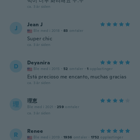
빅이 너무 화려해요 ㅜ.ㅜ
ca. 3 år siden
Jean J
J
Ble med i 2018
·
83
omtaler
Super chic
ca. 3 år siden
Deyanira
D
Ble med i 2015
·
52
omtaler
·
1
opplastinger
Está precioso me encanto, muchas gracias
ca. 3 år siden
理恵
理
Ble med i 2021
·
259
omtaler
ca. 3 år siden
Renee
R
Ble med i 2019
·
1936
omtaler
·
1752
opplastinger