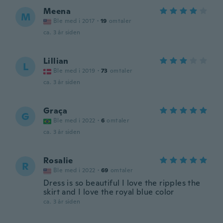
Meena
M
Ble med i 2017
·
19
omtaler
ca. 3 år siden
Lillian
L
Ble med i 2019
·
73
omtaler
ca. 3 år siden
Graça
G
Ble med i 2022
·
6
omtaler
ca. 3 år siden
Rosalie
R
Ble med i 2022
·
69
omtaler
Dress is so beautiful I love the ripples the
skirt and I love the royal blue color
ca. 3 år siden