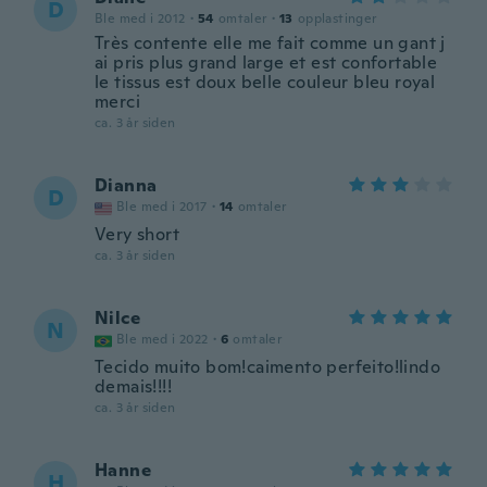
D
Ble med i 2012
·
54
omtaler
·
13
opplastinger
Très contente elle me fait comme un gant j
ai pris plus grand large et est confortable
le tissus est doux belle couleur bleu royal
merci
ca. 3 år siden
Dianna
D
Ble med i 2017
·
14
omtaler
Very short
ca. 3 år siden
Nilce
N
Ble med i 2022
·
6
omtaler
Tecido muito bom!caimento perfeito!lindo
demais!!!!
ca. 3 år siden
Hanne
H