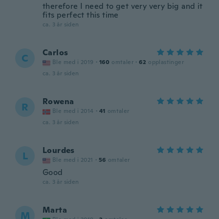
therefore I need to get very very big and it
fits perfect this time
ca. 3 år siden
Carlos
C
Ble med i 2019
·
160
omtaler
·
62
opplastinger
ca. 3 år siden
Rowena
R
Ble med i 2014
·
41
omtaler
ca. 3 år siden
Lourdes
L
Ble med i 2021
·
56
omtaler
Good
ca. 3 år siden
Marta
M