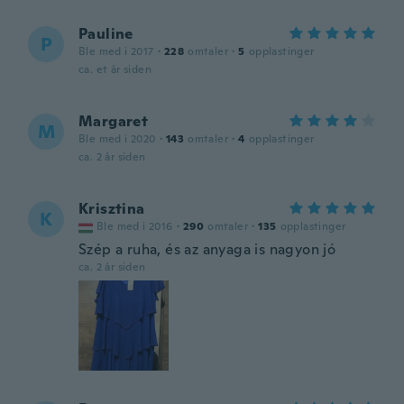
Pauline
P
Ble med i 2017
·
228
omtaler
·
5
opplastinger
ca. et år siden
Margaret
M
Ble med i 2020
·
143
omtaler
·
4
opplastinger
ca. 2 år siden
Krisztina
K
Ble med i 2016
·
290
omtaler
·
135
opplastinger
Szép a ruha, és az anyaga is nagyon jó
ca. 2 år siden