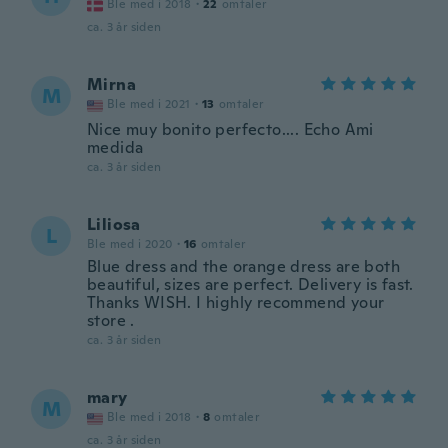
Ble med i 2018
·
22
omtaler
ca. 3 år siden
Mirna
M
Ble med i 2021
·
13
omtaler
Nice muy bonito perfecto.... Echo Ami
medida
ca. 3 år siden
Liliosa
L
Ble med i 2020
·
16
omtaler
Blue dress and the orange dress are both
beautiful, sizes are perfect. Delivery is fast.
Thanks WISH. I highly recommend your
store .
ca. 3 år siden
mary
M
Ble med i 2018
·
8
omtaler
ca. 3 år siden