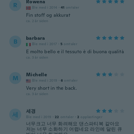
Rowena
R
Ble med i 2014
·
41
omtaler
Fin stoff og akkurat
ca. 2 år siden
barbara
B
Ble med i 2017
·
5
omtaler
E molto bello e il tessuto è di buona qualità
ca. 3 år siden
Michelle
M
Ble med i 2019
·
6
omtaler
Very short in the back.
ca. 3 år siden
세경
세
Ble med i 2019
·
22
omtaler
·
2
opplastinger
너무크고 너무 화려해요 댄스파티복 같아요
저는 너무 소화하기 어렵네요 라인에 달린 큐