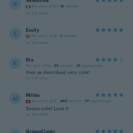
Valentina
V
Ble med i 2019
·
13
omtaler
ca. 5 år siden
Emily
E
Ble med i 2018
·
7
omtaler
ca. 5 år siden
Ria
R
Ble med i 2018
·
33
omtaler
·
21
opplastinger
Item as described very cute!
ca. 5 år siden
Milda
M
Ble med i 2019
·
940
omtaler
·
77
opplastinger
Soooo cute! Love it
ca. 5 år siden
GregnCindy