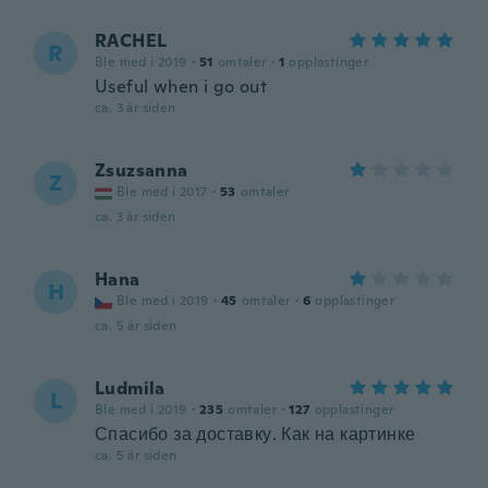
RACHEL
R
Ble med i 2019
·
51
omtaler
·
1
opplastinger
Useful when i go out
ca. 3 år siden
Zsuzsanna
Z
Ble med i 2017
·
53
omtaler
ca. 3 år siden
Hana
H
Ble med i 2019
·
45
omtaler
·
6
opplastinger
ca. 5 år siden
Ludmila
L
Ble med i 2019
·
235
omtaler
·
127
opplastinger
Спасибо за доставку. Как на картинке
ca. 5 år siden