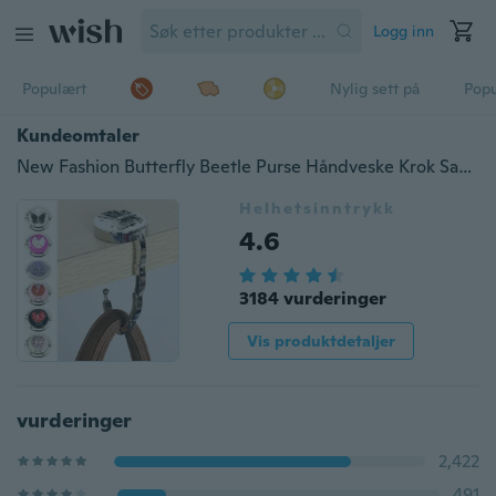
Logg inn
Populært
Nylig sett på
Pop
Kundeomtaler
New Fashion Butterfly Beetle Purse Håndveske Krok Sammenleggbar henger
Helhetsinntrykk
4.6
3184 vurderinger
Vis produktdetaljer
vurderinger
2,422
491