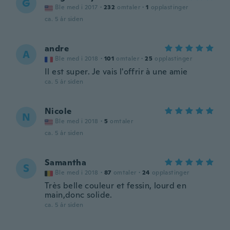
G
Ble med i 2017
·
232
omtaler
·
1
opplastinger
ca. 5 år siden
andre
A
Ble med i 2018
·
101
omtaler
·
25
opplastinger
Il est super. Je vais l'offrir à une amie
ca. 5 år siden
Nicole
N
Ble med i 2018
·
5
omtaler
ca. 5 år siden
Samantha
S
Ble med i 2018
·
87
omtaler
·
24
opplastinger
Très belle couleur et fessin, lourd en
main,donc solide.
ca. 5 år siden