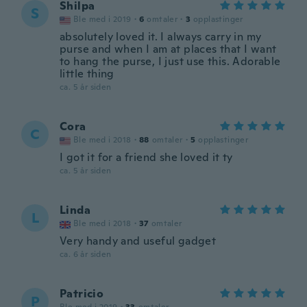
Shilpa
S
Ble med i 2019
·
6
omtaler
·
3
opplastinger
absolutely loved it. I always carry in my
purse and when I am at places that I want
to hang the purse, I just use this. Adorable
little thing
ca. 5 år siden
Cora
C
Ble med i 2018
·
88
omtaler
·
5
opplastinger
I got it for a friend she loved it ty
ca. 5 år siden
Linda
L
Ble med i 2018
·
37
omtaler
Very handy and useful gadget
ca. 6 år siden
Patricio
P