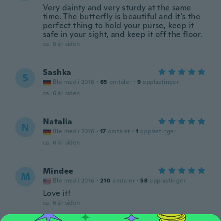
Very dainty and very sturdy at the same
time. The butterfly is beautiful and it's the
perfect thing to hold your purse, keep it
safe in your sight, and keep it off the floor.
ca. 6 år siden
Sashka
S
Ble med i 2016
·
65
omtaler
·
9
opplastinger
ca. 6 år siden
Natalia
N
Ble med i 2016
·
17
omtaler
·
1
opplastinger
ca. 6 år siden
Mindee
M
Ble med i 2016
·
210
omtaler
·
58
opplastinger
Love it!
ca. 6 år siden