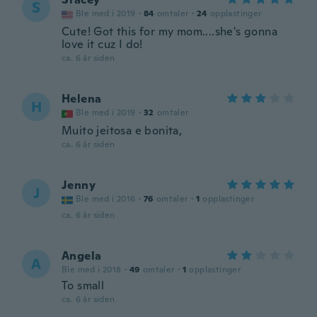
S
Ble med i 2019
·
84
omtaler
·
24
opplastinger
Cute! Got this for my mom....she's gonna
love it cuz I do!
ca. 6 år siden
Helena
H
Ble med i 2019
·
32
omtaler
Muito jeitosa e bonita,
ca. 6 år siden
Jenny
J
Ble med i 2016
·
76
omtaler
·
1
opplastinger
ca. 6 år siden
Angela
A
Ble med i 2018
·
49
omtaler
·
1
opplastinger
To small
ca. 6 år siden