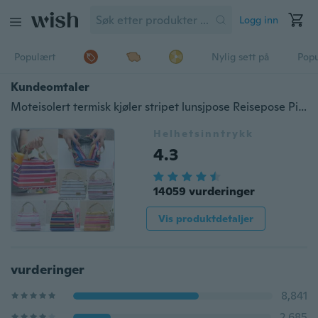
Logg inn
Populært
Nylig sett på
Pop
Kundeomtaler
Moteisolert termisk kjøler stripet lunsjpose Reisepose Picnic bærevesker
Helhetsinntrykk
4.3
14059 vurderinger
Vis produktdetaljer
vurderinger
8,841
2,685