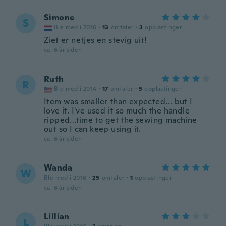
Simone
S
Ble med i 2016
·
13
omtaler
·
3
opplastinger
Ziet er netjes en stevig uit!
ca. 6 år siden
Ruth
R
Ble med i 2014
·
17
omtaler
·
5
opplastinger
Item was smaller than expected... but I
love it. I've used it so much the handle
ripped...time to get the sewing machine
out so I can keep using it.
ca. 6 år siden
Wanda
W
Ble med i 2016
·
25
omtaler
·
1
opplastinger
ca. 6 år siden
Lillian
L