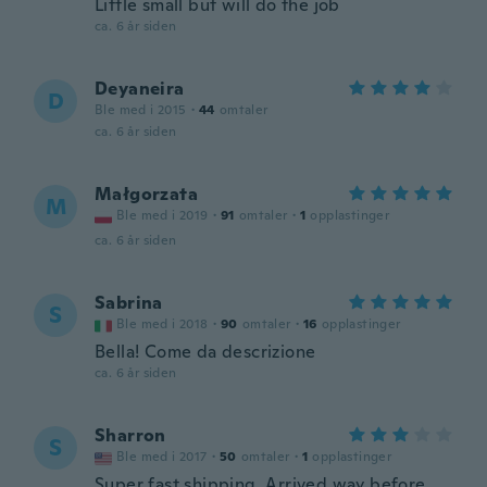
Little small but will do the job
ca. 6 år siden
Deyaneira
D
Ble med i 2015
·
44
omtaler
ca. 6 år siden
Małgorzata
M
Ble med i 2019
·
91
omtaler
·
1
opplastinger
ca. 6 år siden
Sabrina
S
Ble med i 2018
·
90
omtaler
·
16
opplastinger
Bella! Come da descrizione
ca. 6 år siden
Sharron
S
Ble med i 2017
·
50
omtaler
·
1
opplastinger
Super fast shipping. Arrived way before