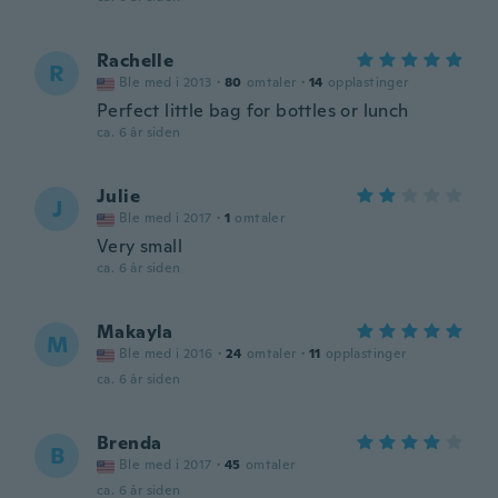
Rachelle
R
Ble med i 2013
·
80
omtaler
·
14
opplastinger
Perfect little bag for bottles or lunch
ca. 6 år siden
Julie
J
Ble med i 2017
·
1
omtaler
Very small
ca. 6 år siden
Makayla
M
Ble med i 2016
·
24
omtaler
·
11
opplastinger
ca. 6 år siden
Brenda
B
Ble med i 2017
·
45
omtaler
ca. 6 år siden