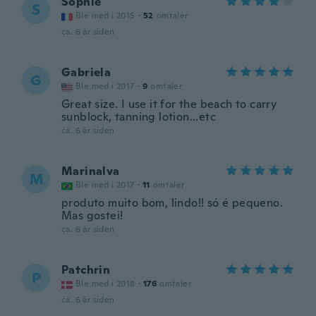
Sophie
S
Ble med i 2015
·
52
omtaler
ca. 6 år siden
Gabriela
G
Ble med i 2017
·
9
omtaler
Great size. I use it for the beach to carry
sunblock, tanning lotion...etc
ca. 6 år siden
Marinalva
M
Ble med i 2017
·
11
omtaler
produto muito bom, lindo!! só é pequeno.
Mas gostei!
ca. 6 år siden
Patchrin
P
Ble med i 2018
·
176
omtaler
ca. 6 år siden