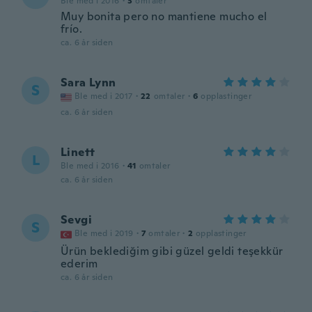
Ble med i 2016
·
3
omtaler
Muy bonita pero no mantiene mucho el
frío.
ca. 6 år siden
Sara Lynn
S
Ble med i 2017
·
22
omtaler
·
6
opplastinger
ca. 6 år siden
Linett
L
Ble med i 2016
·
41
omtaler
ca. 6 år siden
Sevgi
S
Ble med i 2019
·
7
omtaler
·
2
opplastinger
Ürün beklediğim gibi güzel geldi teşekkür
ederim
ca. 6 år siden