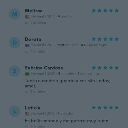
Melissa
M
Ble med i 2017
·
4
omtaler
ca. 2 år siden
Dorota
D
Ble med i 2015
·
104
omtaler
·
58
opplastinger
ca. 4 år siden
Sabrina Cardoso
S
Ble med i 2020
·
3
omtaler
·
1
opplastinger
Tanto o modelo quanto a cor são lindos,
amei.
ca. 5 år siden
Leticia
L
Ble med i 2016
·
1
omtaler
Es.bellisimoooo y me parece muy buen
ca. 5 år siden