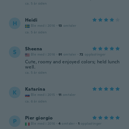
ca. 5 år siden
Heidi
H
Ble med i 2016
·
13
omtaler
ca. 5 år siden
Sheena
S
Ble med i 2016
·
91
omtaler
·
72
opplastinger
Cute, roomy and enjoyed colors; held lunch
well.
ca. 5 år siden
Katarína
K
Ble med i 2015
·
11
omtaler
ca. 6 år siden
Pier giorgio
P
Ble med i 2016
·
4
omtaler
·
1
opplastinger