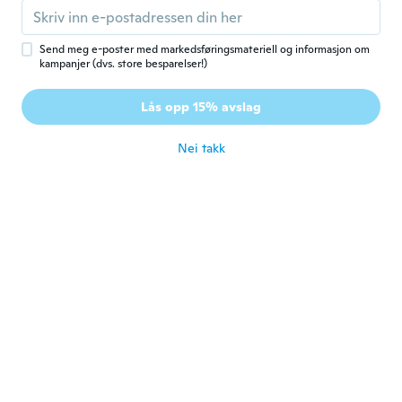
Ayse
A
Ble med i 2017
·
108
omtaler
·
3
opplastinger
ca. 6 år siden
Send meg e-poster med markedsføringsmateriell og informasjon om
kampanjer (dvs. store besparelser!)
Audrey
A
Lås opp 15% avslag
Ble med i 2018
·
83
omtaler
ca. 6 år siden
Nei takk
Kristy
K
Ble med i 2017
·
33
omtaler
ca. 6 år siden
Viviana
V
Ble med i 2017
·
147
omtaler
·
3
opplastinger
ca. 6 år siden
Tazrin
T
Ble med i 2018
·
101
omtaler