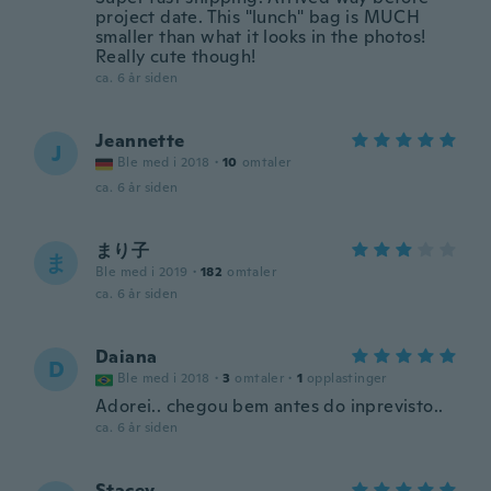
project date. This "lunch" bag is MUCH
smaller than what it looks in the photos!
Really cute though!
ca. 6 år siden
Jeannette
J
Ble med i 2018
·
10
omtaler
ca. 6 år siden
まり子
ま
Ble med i 2019
·
182
omtaler
ca. 6 år siden
Daiana
D
Ble med i 2018
·
3
omtaler
·
1
opplastinger
Adorei.. chegou bem antes do inprevisto..
ca. 6 år siden
Stacey