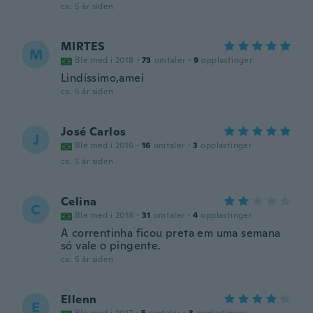
ca. 5 år siden
MIRTES
M
Ble med i 2018
·
73
omtaler
·
9
opplastinger
Lindíssimo,amei
ca. 5 år siden
José Carlos
J
Ble med i 2016
·
16
omtaler
·
3
opplastinger
ca. 5 år siden
Celina
C
Ble med i 2018
·
31
omtaler
·
4
opplastinger
A correntinha ficou preta em uma semana
só vale o pingente.
ca. 5 år siden
Ellenn
E