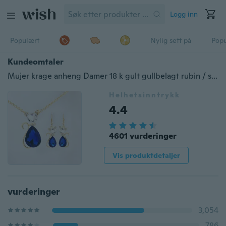
Logg inn
Populært
Nylig sett på
Pop
Kundeomtaler
Mujer krage anheng Damer 18 k gult gullbelagt rubin / smaragd / blå safir østerrikske krystall smykker sett kjede halskjede + øreringer
Helhetsinntrykk
4.4
4601 vurderinger
Vis produktdetaljer
vurderinger
3,054
786