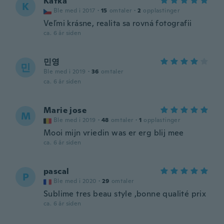
Katka
K
Ble med i 2017
·
15
omtaler
·
2
opplastinger
Veľmi krásne, realita sa rovná fotografii
ca. 6 år siden
민영
민
Ble med i 2019
·
36
omtaler
ca. 6 år siden
Marie jose
M
Ble med i 2019
·
48
omtaler
·
1
opplastinger
Mooi mijn vriedin was er erg blij mee
ca. 6 år siden
pascal
P
Ble med i 2020
·
29
omtaler
Sublime tres beau style ,bonne qualité prix
ca. 6 år siden