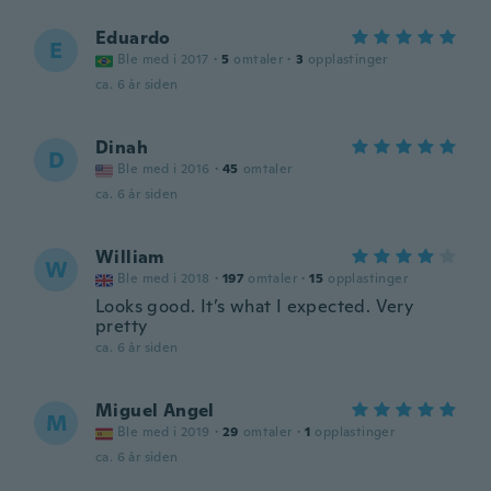
Eduardo
E
Ble med i 2017
·
5
omtaler
·
3
opplastinger
ca. 6 år siden
Dinah
D
Ble med i 2016
·
45
omtaler
ca. 6 år siden
William
W
Ble med i 2018
·
197
omtaler
·
15
opplastinger
Looks good. It’s what I expected. Very
pretty
ca. 6 år siden
Miguel Angel
M
Ble med i 2019
·
29
omtaler
·
1
opplastinger
ca. 6 år siden