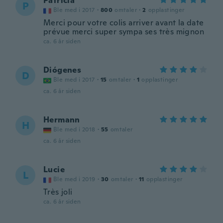
Patricia
P
Ble med i 2017
·
800
omtaler
·
2
opplastinger
Merci pour votre colis arriver avant la date
prévue merci super sympa ses très mignon
ca. 6 år siden
Diógenes
D
Ble med i 2017
·
15
omtaler
·
1
opplastinger
ca. 6 år siden
Hermann
H
Ble med i 2018
·
55
omtaler
ca. 6 år siden
Lucie
L
Ble med i 2019
·
30
omtaler
·
11
opplastinger
Très joli
ca. 6 år siden