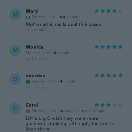
Mary
M
Ble med i 2017
·
173
omtaler
Molto carini, ma la qualità è bassa
ca. 2 år siden
Monica
M
Ble med i 2018
·
5
omtaler
ca. 5 år siden
oberdan
O
Ble med i 2020
·
4
omtaler
ca. 5 år siden
Carol
C
Ble med i 2018
·
15
omtaler
·
1
opplastinger
Little big & wish they were more
glamorous looking, although, the adults
liked them.