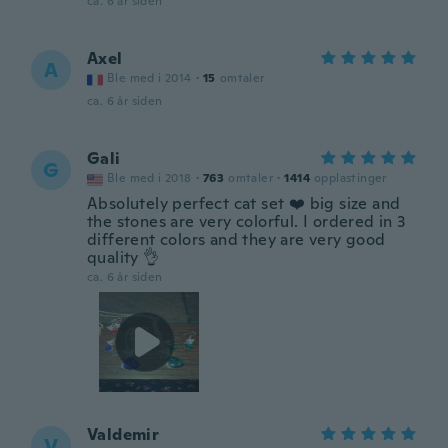
ca. 6 år siden
Axel
A
Ble med i 2014
·
15
omtaler
ca. 6 år siden
Gali
G
Ble med i 2018
·
763
omtaler
·
1414
opplastinger
Absolutely perfect cat set ❤️ big size and
the stones are very colorful. I ordered in 3
different colors and they are very good
quality 👌
ca. 6 år siden
Valdemir
V