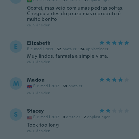
Ble med i 2017
·
5
omtaler
·
3
opplastinger
Gostei, mas veio com umas pedras soltas.
Chegou antes do prazo mas o produto é
muito bonito
ca. 5 år siden
Elizabeth
E
Ble med i 2019
·
52
omtaler
·
24
opplastinger
Muy lindos, fantasía a simple vista.
ca. 6 år siden
Madon
M
Ble med i 2017
·
59
omtaler
ca. 6 år siden
Stacey
S
Ble med i 2017
·
9
omtaler
·
2
opplastinger
Took too long
ca. 6 år siden