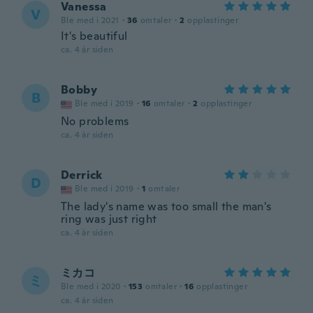
Vanessa
V
Ble med i 2021
·
36
omtaler
·
2
opplastinger
It's beautiful
ca. 4 år siden
Bobby
B
Ble med i 2019
·
16
omtaler
·
2
opplastinger
No problems
ca. 4 år siden
Derrick
D
Ble med i 2019
·
1
omtaler
The lady's name was too small the man's
ring was just right
ca. 4 år siden
ミカコ
ミ
Ble med i 2020
·
153
omtaler
·
16
opplastinger
ca. 4 år siden