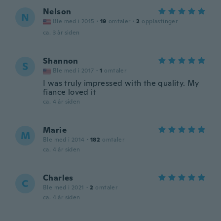
Nelson
N
Ble med i 2015
·
19
omtaler
·
2
opplastinger
ca. 3 år siden
Shannon
S
Ble med i 2017
·
1
omtaler
I was truly impressed with the quality. My
fiance loved it
ca. 4 år siden
Marie
M
Ble med i 2014
·
182
omtaler
ca. 4 år siden
Charles
C
Ble med i 2021
·
2
omtaler
ca. 4 år siden