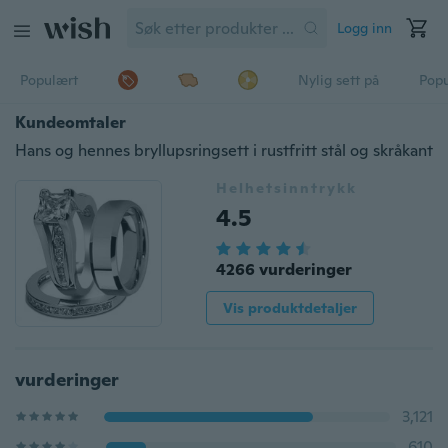
Logg inn
Populært
Nylig sett på
Pop
Kundeomtaler
Hans og hennes bryllupsringsett i rustfritt stål og skråkant
Helhetsinntrykk
4.5
4266 vurderinger
Vis produktdetaljer
vurderinger
3,121
610