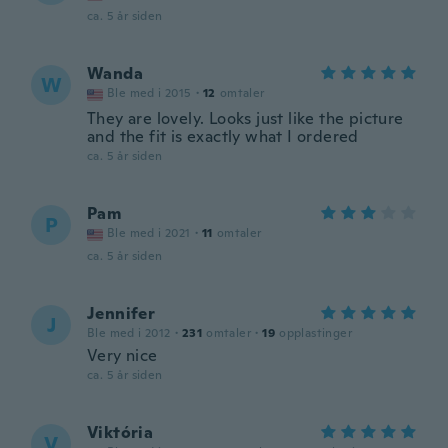
ca. 5 år siden
Wanda
W
Ble med i 2015
·
12
omtaler
They are lovely. Looks just like the picture
and the fit is exactly what I ordered
ca. 5 år siden
Pam
P
Ble med i 2021
·
11
omtaler
ca. 5 år siden
Jennifer
J
Ble med i 2012
·
231
omtaler
·
19
opplastinger
Very nice
ca. 5 år siden
Viktória
V