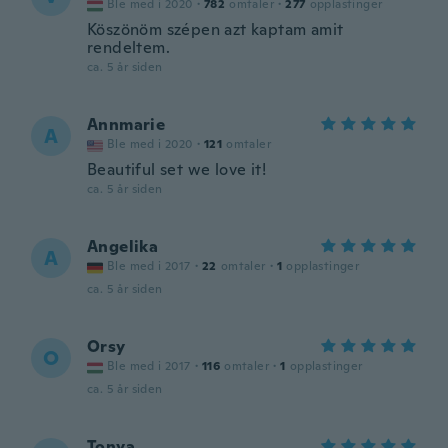
Ble med i 2020
·
782
omtaler
·
277
opplastinger
Köszönöm szépen azt kaptam amit
rendeltem.
ca. 5 år siden
Annmarie
A
Ble med i 2020
·
121
omtaler
Beautiful set we love it!
ca. 5 år siden
Angelika
A
Ble med i 2017
·
22
omtaler
·
1
opplastinger
ca. 5 år siden
Orsy
O
Ble med i 2017
·
116
omtaler
·
1
opplastinger
ca. 5 år siden
Tonya