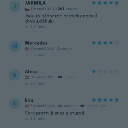
JARMILA
J
Ble med i 2016
·
203
omtaler
Jsou to nádherné prstýnky.nemají
chybu.děkuju
ca. 5 år siden
Mercedes
M
Ble med i 2021
·
2
omtaler
ca. 5 år siden
Alexa
A
Ble med i 2018
·
68
omtaler
ca. 5 år siden
kim
K
Ble med i 2020
·
90
omtaler
·
49
opplastinger
Very pretty just as pictured
ca. 5 år siden