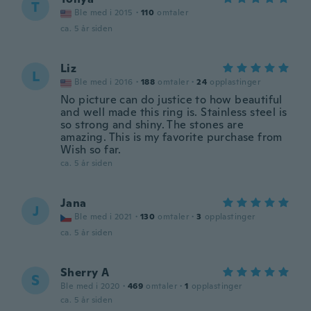
T
Ble med i 2015
·
110
omtaler
ca. 5 år siden
Liz
L
Ble med i 2016
·
188
omtaler
·
24
opplastinger
No picture can do justice to how beautiful
and well made this ring is. Stainless steel is
so strong and shiny. The stones are
amazing. This is my favorite purchase from
Wish so far.
ca. 5 år siden
Jana
J
Ble med i 2021
·
130
omtaler
·
3
opplastinger
ca. 5 år siden
Sherry A
S
Ble med i 2020
·
469
omtaler
·
1
opplastinger
ca. 5 år siden