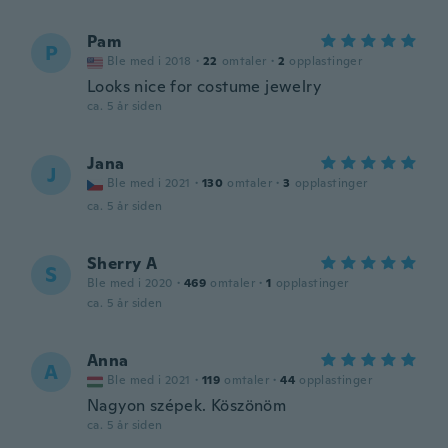
Pam
P
Ble med i 2018
·
22
omtaler
·
2
opplastinger
Looks nice for costume jewelry
ca. 5 år siden
Jana
J
Ble med i 2021
·
130
omtaler
·
3
opplastinger
ca. 5 år siden
Sherry A
S
Ble med i 2020
·
469
omtaler
·
1
opplastinger
ca. 5 år siden
Anna
A
Ble med i 2021
·
119
omtaler
·
44
opplastinger
Nagyon szépek. Köszönöm
ca. 5 år siden