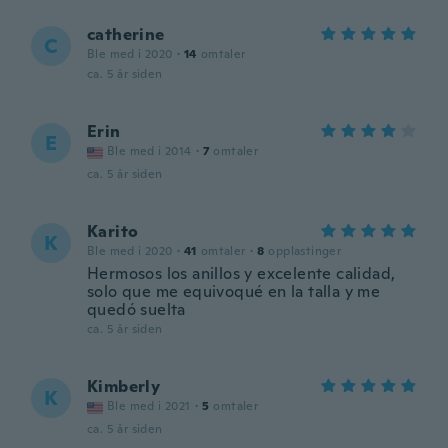
catherine
C
Ble med i 2020
·
14
omtaler
ca. 5 år siden
Erin
E
Ble med i 2014
·
7
omtaler
ca. 5 år siden
Karito
K
Ble med i 2020
·
41
omtaler
·
8
opplastinger
Hermosos los anillos y excelente calidad,
solo que me equivoqué en la talla y me
quedó suelta
ca. 5 år siden
Kimberly
K
Ble med i 2021
·
5
omtaler
ca. 5 år siden