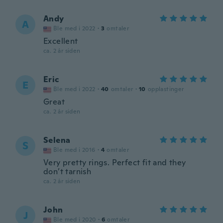
Andy
A
Ble med i 2022
·
3
omtaler
Excellent
ca. 2 år siden
Eric
E
Ble med i 2022
·
40
omtaler
·
10
opplastinger
Great
ca. 2 år siden
Selena
S
Ble med i 2016
·
4
omtaler
Very pretty rings. Perfect fit and they
don’t tarnish
ca. 2 år siden
John
J
Ble med i 2020
·
6
omtaler