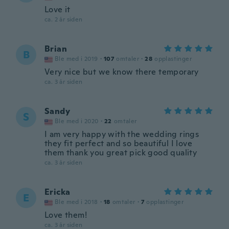
Love it
ca. 2 år siden
Brian
B
Ble med i 2019
·
107
omtaler
·
28
opplastinger
Very nice but we know there temporary
ca. 3 år siden
Sandy
S
Ble med i 2020
·
22
omtaler
I am very happy with the wedding rings
they fit perfect and so beautiful I love
them thank you great pick good quality
ca. 3 år siden
Ericka
E
Ble med i 2018
·
18
omtaler
·
7
opplastinger
Love them!
ca. 3 år siden