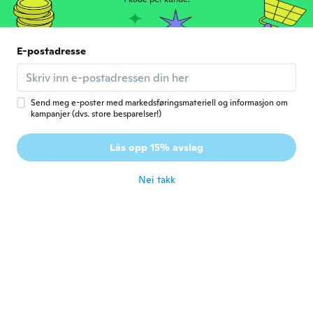
A
Ble med i 2018
·
1
omtaler
ca. 7 år siden
E-postadresse
Maria
M
Ble med i 2017
·
4
omtaler
ca. 7 år siden
Send meg e-poster med markedsføringsmateriell og informasjon om
kampanjer (dvs. store besparelser!)
RoBina
R
Lås opp 15% avslag
Ble med i 2015
·
13
omtaler
ca. 7 år siden
Nei takk
Karine
K
Ble med i 2017
·
48
omtaler
·
3
opplastinger
ca. 7 år siden
Helene
H
Ble med i 2017
·
3
omtaler
ca. 7 år siden