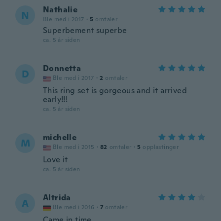
Nathalie
N
Ble med i 2017
·
5
omtaler
Superbement superbe
ca. 5 år siden
Donnetta
D
Ble med i 2017
·
2
omtaler
This ring set is gorgeous and it arrived
early!!!
ca. 5 år siden
michelle
M
Ble med i 2015
·
82
omtaler
·
5
opplastinger
Love it
ca. 5 år siden
Altrida
A
Ble med i 2016
·
7
omtaler
Came in time