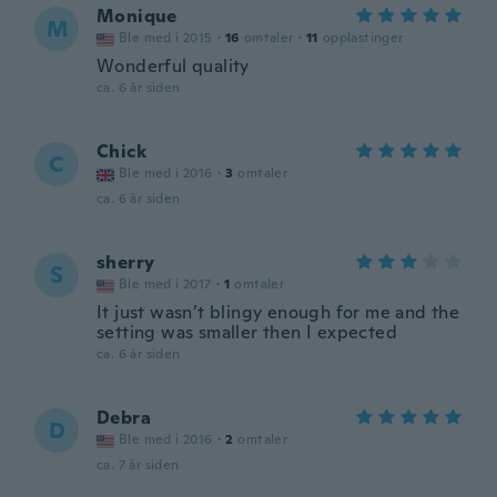
Monique
M
Ble med i 2015
·
16
omtaler
·
11
opplastinger
Wonderful quality
ca. 6 år siden
Chick
C
Ble med i 2016
·
3
omtaler
ca. 6 år siden
sherry
S
Ble med i 2017
·
1
omtaler
It just wasn’t blingy enough for me and the
setting was smaller then I expected
ca. 6 år siden
Debra
D
Ble med i 2016
·
2
omtaler
ca. 7 år siden