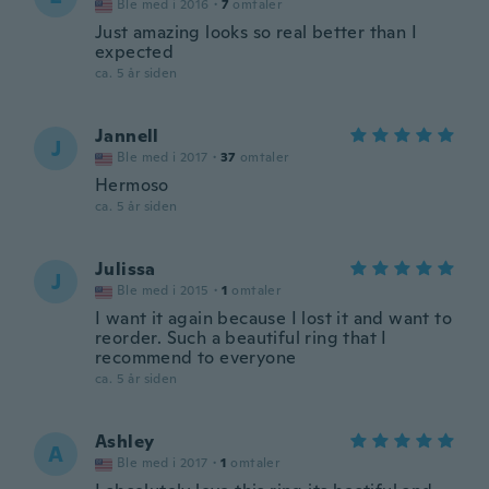
Ble med i 2016
·
7
omtaler
Just amazing looks so real better than I
expected
ca. 5 år siden
Jannell
J
Ble med i 2017
·
37
omtaler
Hermoso
ca. 5 år siden
Julissa
J
Ble med i 2015
·
1
omtaler
I want it again because I lost it and want to
reorder. Such a beautiful ring that I
recommend to everyone
ca. 5 år siden
Ashley
A
Ble med i 2017
·
1
omtaler