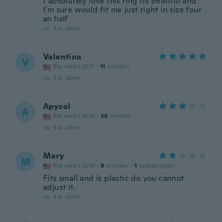
I absolutely love this ring its beatiful and
I'm sure would fit me just right in size four
an half
ca. 5 år siden
Valentina
V
Ble med i 2017
·
11
omtaler
ca. 5 år siden
Apysol
A
Ble med i 2016
·
36
omtaler
ca. 5 år siden
Mary
M
Ble med i 2016
·
9
omtaler
·
1
opplastinger
Fits small and is plastic do you cannot
adjust it.
ca. 5 år siden