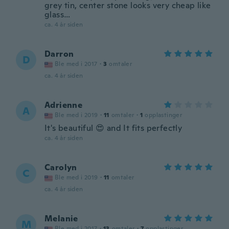
grey tin, center stone looks very cheap like
glass…
ca. 4 år siden
Darron
D
Ble med i 2017
·
3
omtaler
ca. 4 år siden
Adrienne
A
Ble med i 2019
·
11
omtaler
·
1
opplastinger
It's beautiful 😍 and It fits perfectly
ca. 4 år siden
Carolyn
C
Ble med i 2019
·
11
omtaler
ca. 4 år siden
Melanie
M
Ble med i 2017
·
13
omtaler
·
7
opplastinger