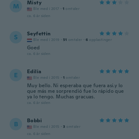
Misty
M
Ble med i 2017
·
1
omtaler
ca. 6 år siden
Seyfettin
S
Ble med i 2019
·
51
omtaler
·
6
opplastinger
Goed
ca. 6 år siden
Edilia
E
Ble med i 2015
·
1
omtaler
Muy bello. Ni esperaba que fuera asi.y lo
que más me sorprendió fue lo rápido que
ya lo tengo. Muchas gracuas.
ca. 6 år siden
Bobbi
B
Ble med i 2015
·
3
omtaler
ca. 6 år siden