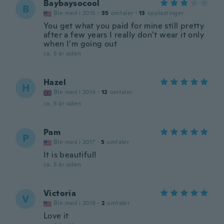
Baybaysocool
B
Ble med i 2015
·
35
omtaler
·
13
opplastinger
You get what you paid for mine still pretty
after a few years I really don’t wear it only
when I’m going out
ca. 5 år siden
Hazel
H
Ble med i 2014
·
12
omtaler
ca. 5 år siden
Pam
P
Ble med i 2017
·
5
omtaler
It is beautiful!
ca. 5 år siden
Victoria
V
Ble med i 2018
·
2
omtaler
Love it