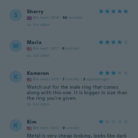
Sherry
S
Ble med i 2016
·
30
omtaler
ca. 3 år siden
Maria
M
Ble med i 2017
·
6
omtaler
ca. 3 år siden
Kameron
K
Ble med i 2019
·
7
omtaler
·
3
opplastinger
Watch out for the male ring that comes
along with this one. It is bigger in size than
the ring you’re given.
ca. 3 år siden
Kim
K
Ble med i 2015
·
9
omtaler
Metal is very cheap looking, looks like dark