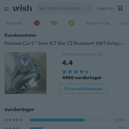
Logg inn
Populært
Nylig sett på
Pop
Kundeomtaler
Princess Cut 5 * 5mm 1CT Klar CZ Brudesett 10KT Hvitgullfylt Giftenes Bryllupsring Gaver Sz 6,7,8,9
Helhetsinntrykk
4.4
4960 vurderinger
Vis produktdetaljer
vurderinger
3,367
720