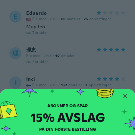
Eduardo
E
Ble med i 2016
·
86
omtaler
·
76
opplastinger
Muy feo
ca. 7 år siden
理恵
理
Ble med i 2015
·
40
omtaler
ca. 7 år siden
Inci
I
Ble med i 2016
·
132
omtaler
·
3
opplastinger
Nice, especially the colour (another one
was the wrong colour but got a refund), a
bit tight
ca. 7 år siden
15% AVSLAG
Hammad
H
PÅ DIN FØRSTE BESTILLING
Ble med i 2015
·
1
omtaler