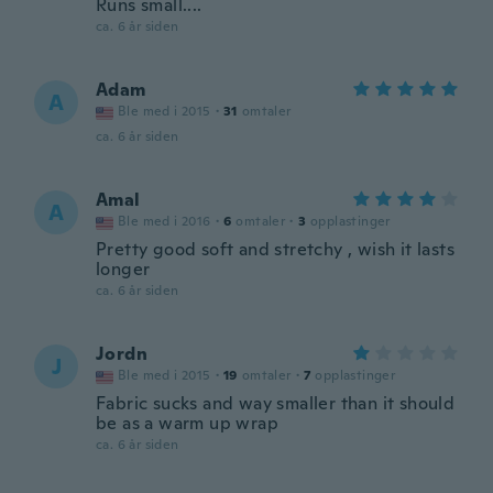
Runs small....
ca. 6 år siden
Adam
A
Ble med i 2015
·
31
omtaler
ca. 6 år siden
Amal
A
Ble med i 2016
·
6
omtaler
·
3
opplastinger
Pretty good soft and stretchy , wish it lasts
longer
ca. 6 år siden
Jordn
J
Ble med i 2015
·
19
omtaler
·
7
opplastinger
Fabric sucks and way smaller than it should
be as a warm up wrap
ca. 6 år siden