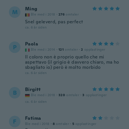
Ming
M
Ble med i 2018
·
276
omtaler
Snel geleverd, pas perfect
ca. 6 år siden
Paola
P
Ble med i 2014
·
121
omtaler
·
2
opplastinger
Il coloro non è proprio quello che mi
aspettavo (il grigio è davvero chiaro, ma ho
sbagliato io) però è molto morbido
ca. 6 år siden
Birgitt
B
Ble med i 2018
·
320
omtaler
·
3
opplastinger
ca. 6 år siden
Fatima
F
Ble med i 2018
·
8
omtaler
·
5
opplastinger