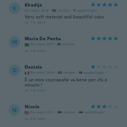
Khadija
K
Ble med i 2019
·
30
omtaler
·
1
opplastinger
Very soft material and beautiful color
ca. 7 år siden
Maria Da Penha
M
Ble med i 2017
·
61
omtaler
ca. 7 år siden
Daniela
D
Ble med i 2019
·
29
omtaler
·
18
opplastinger
È un mini coprispalle va bene per chi è
minuto !
ca. 7 år siden
Nicole
N
Ble med i 2015
·
96
omtaler
·
44
opplastinger
ca. 7 år siden