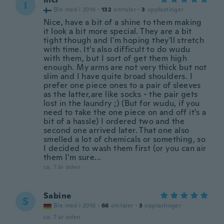
I
Ble med i 2016
·
132
omtaler
·
3
opplastinger
Nice, have a bit of a shine to them making
it look a bit more special. They are a bit
tight though and I'm hoping they'll stretch
with time. It's also difficult to do wudu
with them, but I sort of get them high
enough. My arms are not very thick but not
slim and I have quite broad shoulders. I
prefer one piece ones to a pair of sleeves
as the latter,are like socks - the pair gets
lost in the laundry ;) (But for wudu, if you
need to take the one piece on and off it's a
bit of a hassle) I ordered two and the
second one arrived later. That one also
smelled a lot of chemicals or something, so
I decided to wash them first (or you can air
them I'm sure...
ca. 7 år siden
Sabine
S
Ble med i 2016
·
66
omtaler
·
3
opplastinger
ca. 7 år siden