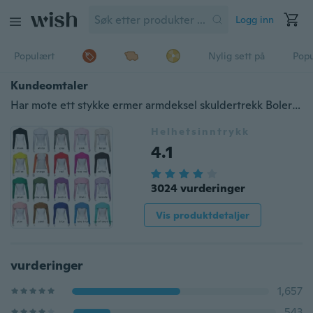
Logg inn
Populært
Nylig sett på
Pop
Kundeomtaler
Har mote ett stykke ermer armdeksel skuldertrekk Bolero Hijab muslim
Helhetsinntrykk
4.1
3024 vurderinger
Vis produktdetaljer
vurderinger
1,657
543