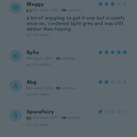
Maggy
M
Ble med i 2017
·
30
omtaler
a bit of wiggling to get it one but is comfy
once on, i ordered light grey and was still
darker than hoping
ca. 6 år siden
Kylie
K
Ble med i 2016
·
32
omtaler
ca. 6 år siden
Abg
A
Ble med i 2019
·
30
omtaler
ca. 6 år siden
SpaceFairy
S
Ble med i 2017
·
36
omtaler
ca. 7 år siden