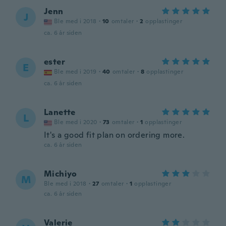
Jenn
J
Ble med i 2018
·
10
omtaler
·
2
opplastinger
ca. 6 år siden
ester
E
Ble med i 2019
·
40
omtaler
·
8
opplastinger
ca. 6 år siden
Lanette
L
Ble med i 2020
·
73
omtaler
·
1
opplastinger
It's a good fit plan on ordering more.
ca. 6 år siden
Michiyo
M
Ble med i 2018
·
27
omtaler
·
1
opplastinger
ca. 6 år siden
Valerie