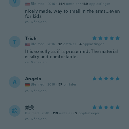
V
Ble med i 2016
·
864
omtaler
·
139
opplastinger
nicely made, way to small in the arms...even
for kids.
ca. 6 år siden
Trish
T
Ble med i 2016
·
12
omtaler
·
4
opplastinger
It is exactly as if is presented. The material
is silky and comfortable.
ca. 6 år siden
Angela
A
Ble med i 2018
·
57
omtaler
ca. 6 år siden
絵美
絵
Ble med i 2018
·
119
omtaler
·
5
opplastinger
ca. 6 år siden