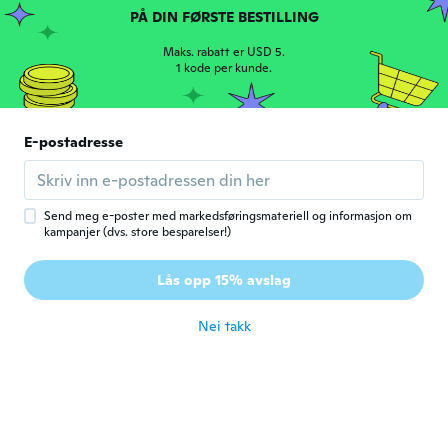
PÅ DIN FØRSTE BESTILLING
petronila
P
Ble med i 2020
·
27
omtaler
Maks. rabatt er USD 5.
Muy bien me encantó
1 kode per kunde.
ca. 4 år siden
flora
E-postadresse
F
Ble med i 2017
·
5
omtaler
Beautiful
ca. 4 år siden
Send meg e-poster med markedsføringsmateriell og informasjon om
kampanjer (dvs. store besparelser!)
Tone
T
Lås opp 15% avslag
Ble med i 2017
·
15
omtaler
ca. 4 år siden
Nei takk
Gale
G
Ble med i 2021
·
21
omtaler
ca. 4 år siden