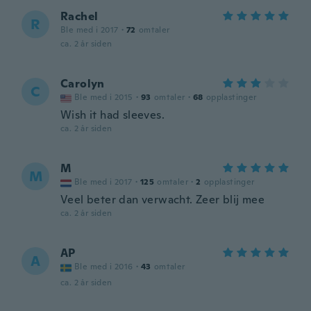
Rachel
R
Ble med i 2017
·
72
omtaler
ca. 2 år siden
Carolyn
C
Ble med i 2015
·
93
omtaler
·
68
opplastinger
Wish it had sleeves.
ca. 2 år siden
M
M
Ble med i 2017
·
125
omtaler
·
2
opplastinger
Veel beter dan verwacht. Zeer blij mee
ca. 2 år siden
AP
A
Ble med i 2016
·
43
omtaler
ca. 2 år siden