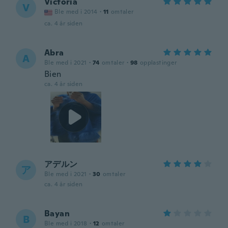
Victoria
V
Ble med i 2014
·
11
omtaler
ca. 4 år siden
Abra
A
Ble med i 2021
·
74
omtaler
·
98
opplastinger
Bien
ca. 4 år siden
アデルン
ア
Ble med i 2021
·
30
omtaler
ca. 4 år siden
Bayan
B
Ble med i 2018
·
12
omtaler