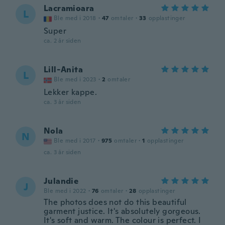
Lacramioara
L
Ble med i 2018
·
47
omtaler
·
33
opplastinger
Super
ca. 2 år siden
Lill-Anita
L
Ble med i 2023
·
2
omtaler
Lekker kappe.
ca. 3 år siden
Nola
N
Ble med i 2017
·
975
omtaler
·
1
opplastinger
ca. 3 år siden
Julandie
J
Ble med i 2022
·
76
omtaler
·
28
opplastinger
The photos does not do this beautiful
garment justice. It's absolutely gorgeous.
It's soft and warm. The colour is perfect. I