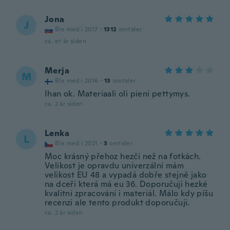
Jona
J
Ble med i 2017
·
1312
omtaler
ca. et år siden
Merja
M
Ble med i 2016
·
13
omtaler
Ihan ok. Materiaali oli pieni pettymys.
ca. 2 år siden
Lenka
L
Ble med i 2021
·
3
omtaler
Moc krásný přehoz hezčí než na fotkách.
Velikost je opravdu univerzální mám
velikost EU 48 a vypadá dobře stejně jako
na dceři která má eu 36. Doporučuji hezké
kvalitní zpracování i materiál. Málo kdy píšu
recenzi ale tento produkt doporučuji.
ca. 2 år siden