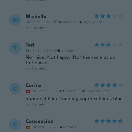
Michelle
M
Ble med i 2018
·
1537
omtaler
·
4
opplastinger
ca. 3 år siden
Teri
T
Ble med i 2020
·
145
omtaler
Not nice. Not happy..Not the same as on
the photo.
ca. 3 år siden
Corina
C
Ble med i 2020
·
62
omtaler
·
36
opplastinger
Super schönen Umhang super schönes blau
ca. 3 år siden
Concepción
C
Ble med i 2022
·
4
omtaler