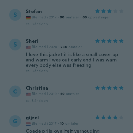
Stefan
S
Ble med i 2017
·
90
omtaler
·
66
opplastinger
ca. 3 år siden
Sheri
S
Ble med i 2020
·
230
omtaler
I love this jacket it is like a small cover up
and warm I was out early and I was warn
every body else was freezing.
ca. 3 år siden
Christina
C
Ble med i 2019
·
49
omtaler
ca. 3 år siden
gijzel
G
Ble med i 2017
·
10
omtaler
Goede prijs kwaliteit verhouding