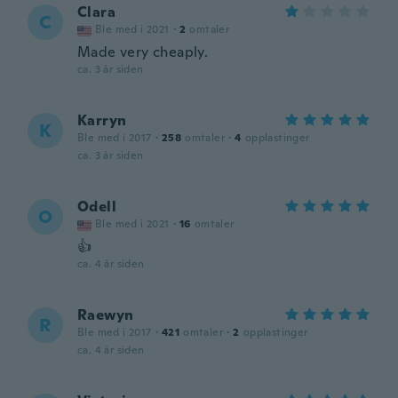
Clara
C
Ble med i 2021
·
2
omtaler
Made very cheaply.
ca. 3 år siden
Karryn
K
Ble med i 2017
·
258
omtaler
·
4
opplastinger
ca. 3 år siden
Odell
O
Ble med i 2021
·
16
omtaler
👍
ca. 4 år siden
Raewyn
R
Ble med i 2017
·
421
omtaler
·
2
opplastinger
ca. 4 år siden