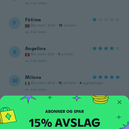
ca. 4 år siden
Fátima
F
Ble med i 2020
·
19
omtaler
ca. 4 år siden
Angelina
A
Ble med i 2021
·
1
omtaler
ca. 4 år siden
Milena
M
Ble med i 2018
·
15
omtaler
·
4
opplastinger
ca. 4 år siden
Mercedes
M
Ble med i 2020
·
97
omtaler
15% AVSLAG
ca. 4 år siden