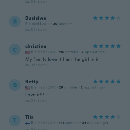
ca. 3 år siden
Busisiwe
B
Ble med i 2019
·
20
omtaler
ca. 3 år siden
christine
C
Ble med i 2014
·
116
omtaler
·
2
opplastinger
My family love it I am the girl in it
ca. 3 år siden
Betty
B
Ble med i 2015
·
29
omtaler
·
2
opplastinger
Love it!!!
ca. 3 år siden
Tiia
T
Ble med i 2016
·
143
omtaler
·
21
opplastinger
ca. 3 år siden