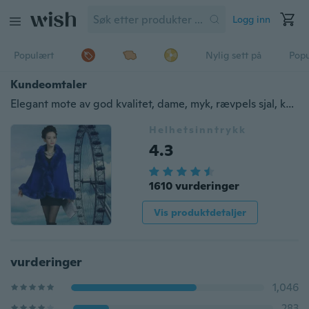
Logg inn
Populært
Nylig sett på
Pop
Kundeomtaler
Elegant mote av god kvalitet, dame, myk, rævpels sjal, kappe, broderi, ull, pels, Cape
Helhetsinntrykk
4.3
1610 vurderinger
Vis produktdetaljer
vurderinger
1,046
283