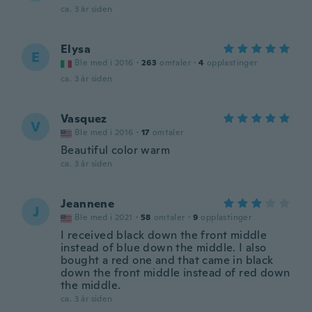
ca. 3 år siden
Elysa
E
Ble med i 2016
·
263
omtaler
·
4
opplastinger
ca. 3 år siden
Vasquez
V
Ble med i 2016
·
17
omtaler
Beautiful color warm
ca. 3 år siden
Jeannene
J
Ble med i 2021
·
58
omtaler
·
9
opplastinger
I received black down the front middle
instead of blue down the middle. I also
bought a red one and that came in black
down the front middle instead of red down
the middle.
ca. 3 år siden