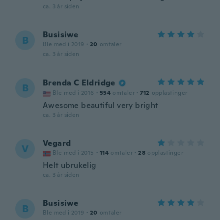
ca. 3 år siden
Busisiwe
B
Ble med i 2019
·
20
omtaler
ca. 3 år siden
Brenda C Eldridge
B
Ble med i 2016
·
554
omtaler
·
712
opplastinger
Awesome beautiful very bright
ca. 3 år siden
Vegard
V
Ble med i 2015
·
114
omtaler
·
28
opplastinger
Helt ubrukelig
ca. 3 år siden
Busisiwe
B
Ble med i 2019
·
20
omtaler