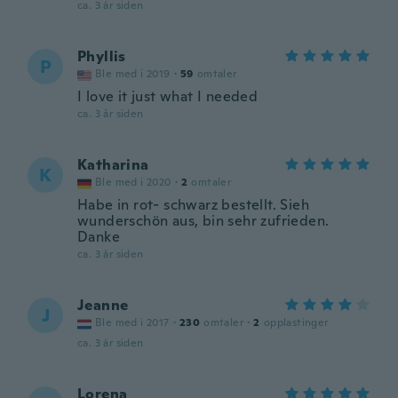
ca. 3 år siden
Phyllis
P
Ble med i 2019
·
59
omtaler
I love it just what I needed
ca. 3 år siden
Katharina
K
Ble med i 2020
·
2
omtaler
Habe in rot- schwarz bestellt. Sieh
wunderschön aus, bin sehr zufrieden.
Danke
ca. 3 år siden
Jeanne
J
Ble med i 2017
·
230
omtaler
·
2
opplastinger
ca. 3 år siden
Lorena