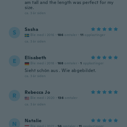
am tall and the length was perfect for my
size.
ca. 3 år siden
Sasha
S
Ble med i 2016
·
186
omtaler
·
11
opplastinger
ca. 3 år siden
Elisabeth
E
Ble med i 2018
·
168
omtaler
·
1
opplastinger
Sieht schön aus . Wie abgebildet.
ca. 3 år siden
Rebecca Jo
R
Ble med i 2020
·
136
omtaler
ca. 3 år siden
Natalie
N
Ble med i 2022
·
56
omtaler
·
11
opplastinger