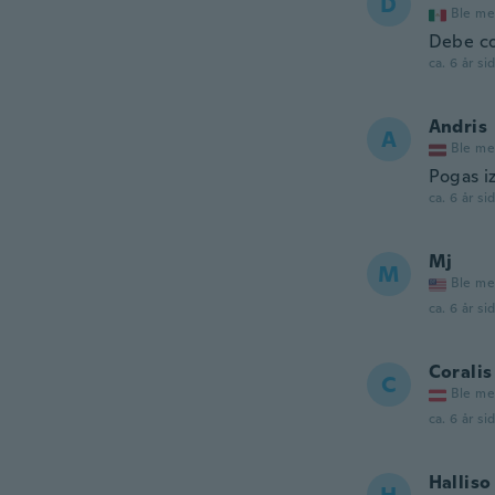
D
Ble me
Debe co
ca. 6 år si
Andris
A
Ble me
Pogas iz
ca. 6 år si
Mj
M
Ble me
ca. 6 år si
Coralis
C
Ble me
ca. 6 år si
Halliso