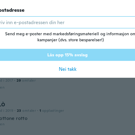
ostadresse
a
d i 2015
·
14
omtaler
den
Send meg e-poster med markedsføringsmateriell og informasjon o
kampanjer (dvs. store besparelser!)
a
d i 2019
·
26
omtaler
·
5
opplastinger
Lås opp 15% avslag
den
Nei takk
d i 2017
·
29
omtaler
den
LÒ
d i 2019
·
23
omtaler
·
1
opplastinger
ottone rotto
den