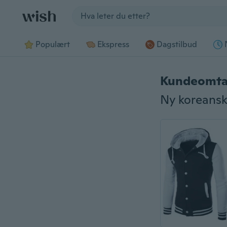
Jump to section
Populært
Ekspress
Dagstilbud
Kundeomta
Ny koreansk 