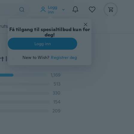
Logg
inn
rutstyr
Gadgets
Verktøy
Mer
Få tilgang til spesialtilbud kun for
deg!
Logg inn
t lur
New to Wish?
Registrer deg
1,169
513
330
154
209