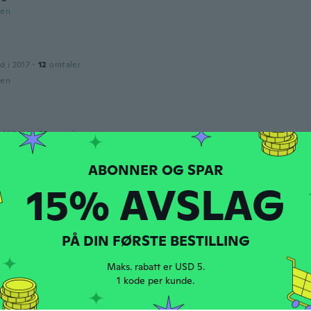
den
d i 2017
·
12
omtaler
den
d i 2014
·
23
omtaler
den
15% AVSLAG
d i 2020
·
69
omtaler
den
PÅ DIN FØRSTE BESTILLING
Maks. rabatt er USD 5.
d i 2014
·
38
omtaler
1 kode per kunde.
 les soirs d'été et taille correcte
den