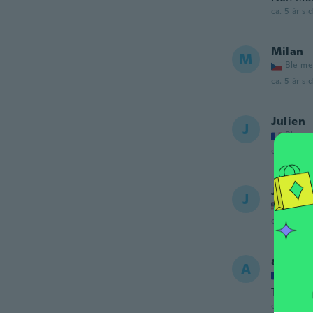
ca. 5 år si
Milan
M
Ble me
ca. 5 år si
Julien
J
Ble me
ca. 6 år si
Janet
J
Ble me
ca. 6 år si
alain
A
Ble me
Top pour
ca. 6 år si