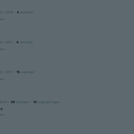
d i 2016
·
4
omtaler
den
d i 2017
·
6
omtaler
den
d i 2017
·
15
omtaler
den
2016
·
98
omtaler
·
10
opplastinger
ce
den