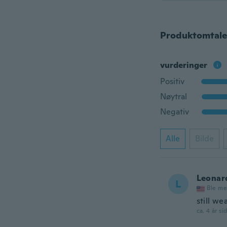
Produktomtale
vurderinger
Positiv
Nøytral
Negativ
Alle
Bilde
Leonar
L
Ble me
still we
ca. 4 år si