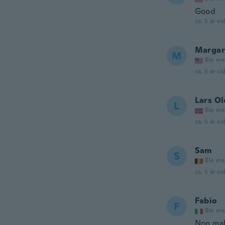
Good
ca. 5 år si
Margar
M
Ble me
ca. 5 år si
Lars Ol
L
Ble me
ca. 5 år si
Sam
S
Ble me
ca. 5 år si
Fabio
F
Ble me
Non ma