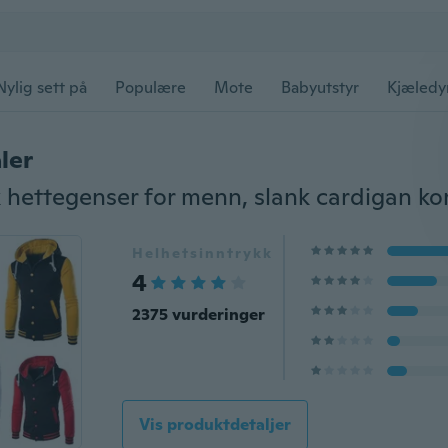
Nylig sett på
Populære
Mote
Babyutstyr
Kjæledy
ler
hettegenser for menn, slank cardigan kor
Helhetsinntrykk
4
2375 vurderinger
Vis produktdetaljer