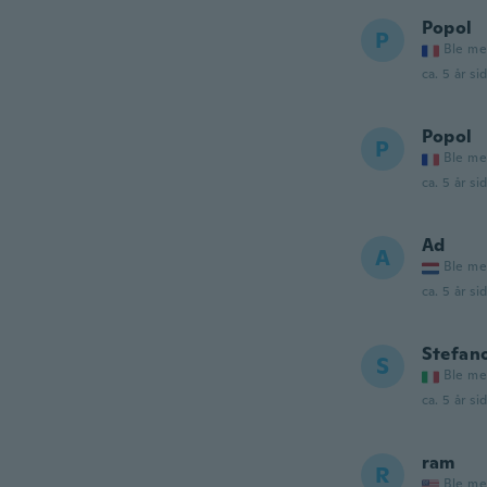
Popol
P
Ble me
ca. 5 år si
Popol
P
Ble me
ca. 5 år si
Ad
A
Ble me
ca. 5 år si
Stefan
S
Ble me
ca. 5 år si
ram
R
Ble me