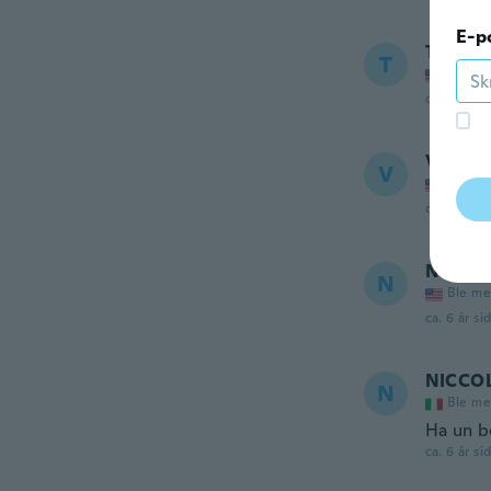
E-p
Theres
T
Ble me
ca. 6 år si
Virgini
V
Ble me
ca. 6 år si
Neleb
N
Ble me
ca. 6 år si
NICCO
N
Ble me
Ha un b
ca. 6 år si