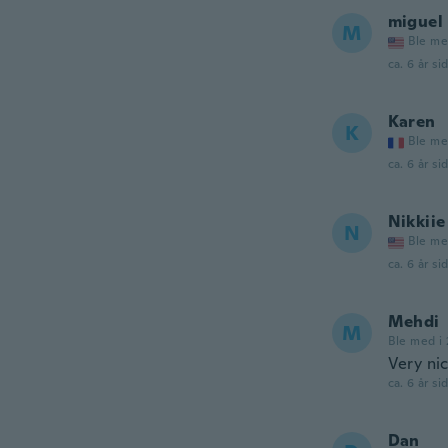
miguel
M
Ble me
ca. 6 år si
Karen
K
Ble me
ca. 6 år si
Nikkiie
N
Ble me
ca. 6 år si
Mehdi
M
Ble med i 
Very ni
ca. 6 år si
Dan