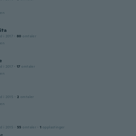
den
ita
d i 2017
·
80
omtaler
den
e
d i 2017
·
17
omtaler
den
d i 2015
·
2
omtaler
den
d i 2015
·
55
omtaler
·
1
opplastinger
le