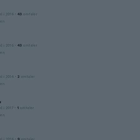
d i 2016
·
43
omtaler
den
d i 2016
·
43
omtaler
den
d i 2014
·
2
omtaler
den
o
d i 2017
·
1
omtaler
den
d i 2016
·
9
omtaler