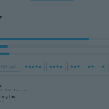
r
Nyttigste
d
d i 2016
·
5
omtaler
aring this
den