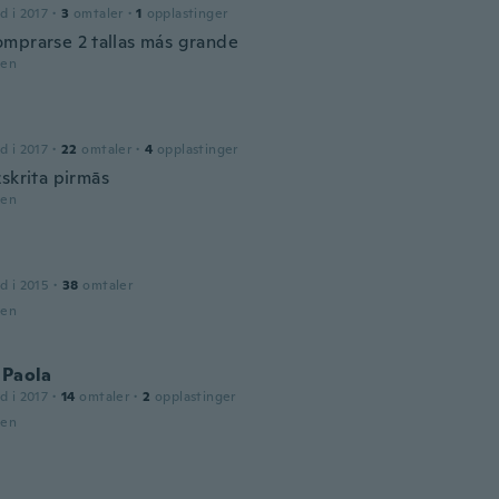
d i 2017
·
3
omtaler
·
1
opplastinger
mprarse 2 tallas más grande
den
d i 2017
·
22
omtaler
·
4
opplastinger
skrita pirmās
den
d i 2015
·
38
omtaler
den
 Paola
d i 2017
·
14
omtaler
·
2
opplastinger
den