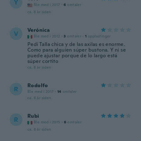
Y
Ble med i 2017
·
6
omtaler
ca. 8 år siden
Verónica
V
Ble med i 2012
·
3
omtaler
·
1
opplastinger
Pedí Talla chica y de las axilas es enorme.
Como para alguien súper bustona. Y ni se
puede ajustar porque de lo largo está
súper cortito
ca. 8 år siden
Rodolfo
R
Ble med i 2017
·
14
omtaler
ca. 8 år siden
Rubi
R
Ble med i 2015
·
6
omtaler
ca. 8 år siden