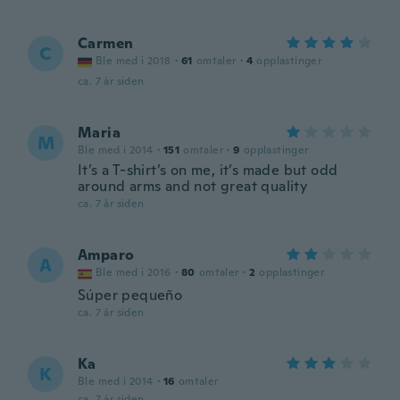
Carmen
C
Ble med i 2018
·
61
omtaler
·
4
opplastinger
ca. 7 år siden
Maria
M
Ble med i 2014
·
151
omtaler
·
9
opplastinger
It’s a T-shirt’s on me, it’s made but odd
around arms and not great quality
ca. 7 år siden
Amparo
A
Ble med i 2016
·
80
omtaler
·
2
opplastinger
Súper pequeño
ca. 7 år siden
Ka
K
Ble med i 2014
·
16
omtaler
ca. 7 år siden