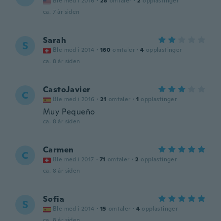
Ble med i 2016
·
28
omtaler
·
2
opplastinger
ca. 7 år siden
Sarah
S
Ble med i 2014
·
160
omtaler
·
4
opplastinger
ca. 8 år siden
CastoJavier
C
Ble med i 2016
·
21
omtaler
·
1
opplastinger
Muy Pequeño
ca. 8 år siden
Carmen
C
Ble med i 2017
·
71
omtaler
·
2
opplastinger
ca. 8 år siden
Sofia
S
Ble med i 2014
·
15
omtaler
·
4
opplastinger
ca. 8 år siden