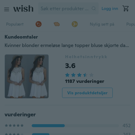
Logg inn
Populært
Nylig sett på
Pop
Kundeomtaler
Kvinner blonder ermeløse lange topper bluse skjorte damer strand BOHO minikjole 6-16
Helhetsinntrykk
3.6
1187 vurderinger
Vis produktdetaljer
vurderinger
452
243