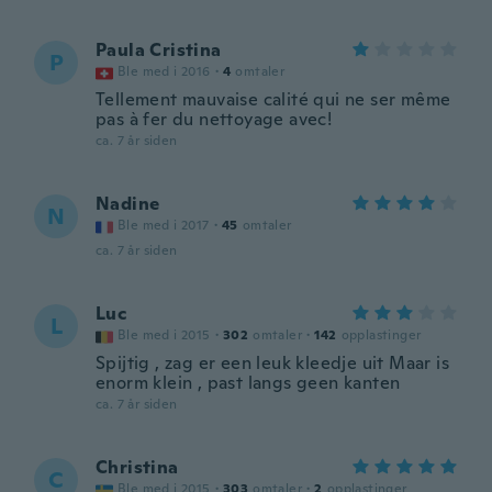
Paula Cristina
P
Ble med i 2016
·
4
omtaler
Tellement mauvaise calité qui ne ser même
pas à fer du nettoyage avec!
ca. 7 år siden
Nadine
N
Ble med i 2017
·
45
omtaler
ca. 7 år siden
Luc
L
Ble med i 2015
·
302
omtaler
·
142
opplastinger
Spijtig , zag er een leuk kleedje uit Maar is
enorm klein , past langs geen kanten
ca. 7 år siden
Christina
C
Ble med i 2015
·
303
omtaler
·
2
opplastinger