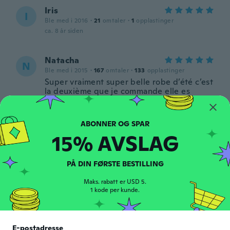
Iris
I
Ble med i 2016
·
21
omtaler
·
1
opplastinger
ca. 8 år siden
Natacha
N
Ble med i 2015
·
167
omtaler
·
133
opplastinger
Super vraiment super belle robe d’été c’est
la deuxième que je commande elle es
parfaite le tissus est léger je l’adore
ca. 8 år siden
15% AVSLAG
PÅ DIN FØRSTE BESTILLING
Maks. rabatt er USD 5.
sarah
1 kode per kunde.
S
Ble med i 2017
·
2
omtaler
ca. 8 år siden
E-postadresse