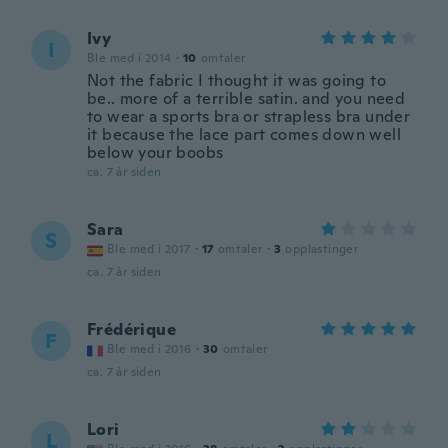
Ivy
I
Ble med i 2014
·
10
omtaler
Not the fabric I thought it was going to
be.. more of a terrible satin. and you need
to wear a sports bra or strapless bra under
it because the lace part comes down well
below your boobs
ca. 7 år siden
Sara
S
Ble med i 2017
·
17
omtaler
·
3
opplastinger
ca. 7 år siden
Frédérique
F
Ble med i 2016
·
30
omtaler
ca. 7 år siden
Lori
L