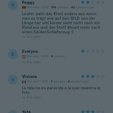
Peggy
P
Ble med i 2016
·
176
omtaler
·
42
opplastinger
Leider sieht das Kleid anders aus wenn
man es trägt wie auf den BILD von der
Länge her viel kürzer sieht nicht nach ein
Kleid aus und der Stoff ähnelt mehr nach
einen SeidenSchlafanzug :(
ca. 8 år siden
Evelyne
E
Ble med i 2016
·
4
omtaler
ca. 8 år siden
Viviana
V
Ble med i 2017
·
7
omtaler
·
4
opplastinger
La tela no es parecida a la que muestra la
foto
ca. 8 år siden
Yete