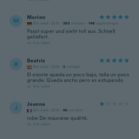
Marion
M
Ble med i 2015
·
385
omtaler
·
148
opplastinger
Passt super und sieht toll aus. Schnell
geliefert.
ca. 8 år siden
Beatriz
B
Ble med i 2018
·
3
omtaler
El escote queda un poco bajo, talla un poco
grande. Queda ancho pero es estupendo
ca. 8 år siden
Joanna
J
Ble med i 2018
·
66
omtaler
robe De mauvaise qualité.
ca. 8 år siden