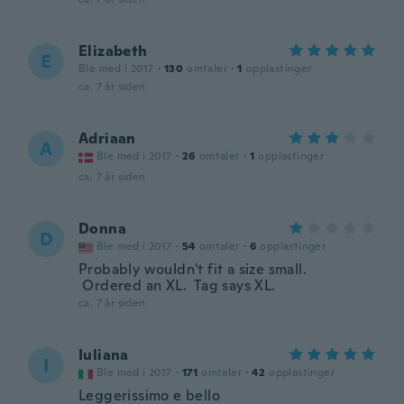
Elizabeth
E
Ble med i 2017
·
130
omtaler
·
1
opplastinger
ca. 7 år siden
Adriaan
A
Ble med i 2017
·
26
omtaler
·
1
opplastinger
ca. 7 år siden
Donna
D
Ble med i 2017
·
54
omtaler
·
6
opplastinger
Probably wouldn't fit a size small.
Ordered an XL. Tag says XL.
ca. 7 år siden
Iuliana
I
Ble med i 2017
·
171
omtaler
·
42
opplastinger
Leggerissimo e bello