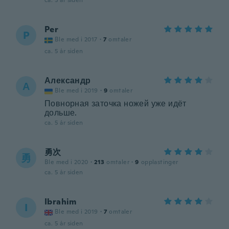
ca. 5 år siden
Per
P
Ble med i 2017
·
7
omtaler
ca. 5 år siden
Александр
А
Ble med i 2019
·
9
omtaler
Повнорная заточка ножей уже идёт
дольше.
ca. 5 år siden
勇次
勇
Ble med i 2020
·
213
omtaler
·
9
opplastinger
ca. 5 år siden
Ibrahim
I
Ble med i 2019
·
7
omtaler
ca. 5 år siden