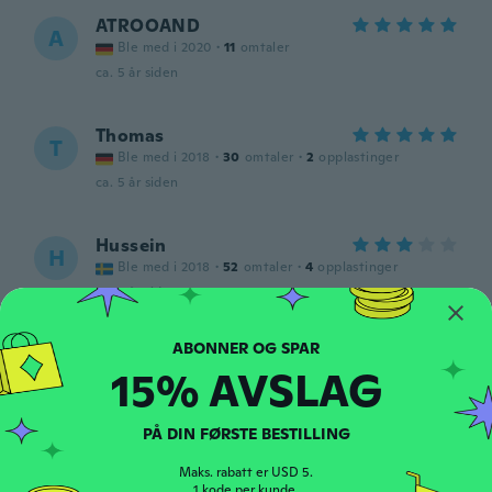
ATROOAND
A
Ble med i 2020
·
11
omtaler
ca. 5 år siden
Thomas
T
Ble med i 2018
·
30
omtaler
·
2
opplastinger
ca. 5 år siden
Hussein
H
Ble med i 2018
·
52
omtaler
·
4
opplastinger
ca. 5 år siden
Michelle
M
15% AVSLAG
Ble med i 2019
·
34
omtaler
ca. 5 år siden
PÅ DIN FØRSTE BESTILLING
Alton
A
Maks. rabatt er USD 5.
Ble med i 2019
·
89
omtaler
·
3
opplastinger
1 kode per kunde.