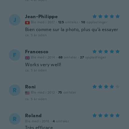
ca. 4 år siden
Jean-Philippe
J
Ble med i 2017
·
125
omtaler
·
10
opplastinger
Bien comme sur la photo, plus qu'à essayer
ca. 5 år siden
Francesco
F
Ble med i 2014
·
68
omtaler
·
27
opplastinger
Works very well!
ca. 5 år siden
Roni
R
Ble med i 2012
·
75
omtaler
ca. 5 år siden
Roland
R
Ble med i 2018
·
4
omtaler
Très efficace