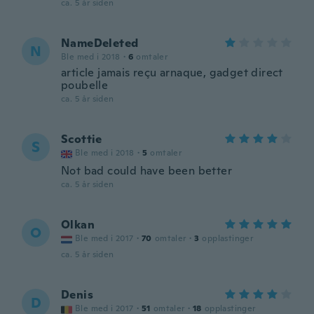
ca. 5 år siden
NameDeleted
N
Ble med i 2018
·
6
omtaler
article jamais reçu arnaque, gadget direct
poubelle
ca. 5 år siden
Scottie
S
Ble med i 2018
·
5
omtaler
Not bad could have been better
ca. 5 år siden
Olkan
O
Ble med i 2017
·
70
omtaler
·
3
opplastinger
ca. 5 år siden
Denis
D
Ble med i 2017
·
51
omtaler
·
18
opplastinger