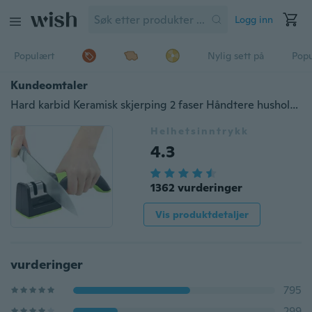
Logg inn
Populært
Nylig sett på
Pop
Kundeomtaler
Hard karbid Keramisk skjerping 2 faser Håndtere husholdningsknivslipere xianmokew
Helhetsinntrykk
4.3
1362 vurderinger
Vis produktdetaljer
vurderinger
795
299