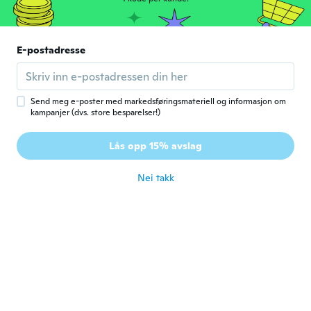
Great
ca. 5 år siden
E-postadresse
Stefano
S
Ble med i 2015
·
13
omtaler
ca. 5 år siden
Send meg e-poster med markedsføringsmateriell og informasjon om
kampanjer (dvs. store besparelser!)
隆造
隆
Lås opp 15% avslag
Ble med i 2019
·
24
omtaler
ca. 5 år siden
Nei takk
Mahmoud
M
Ble med i 2015
·
80
omtaler
·
22
opplastinger
ca. 6 år siden
happy
H
Ble med i 2019
·
220
omtaler
·
3
opplastinger
ca. 6 år siden