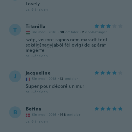
Lovely
ca. 6 år siden
Titanilla
T
Ble med i 2016
·
38
omtaler
·
2
opplastinger
szép, viszont sajnos nem maradt fent
sokáig(nagyjából fél évig) de az árát
megérte
ca. 6 år siden
jacqueline
J
Ble med i 2018
·
12
omtaler
Super pour décoré un mur
ca. 6 år siden
Betina
B
Ble med i 2016
·
148
omtaler
ca. 6 år siden