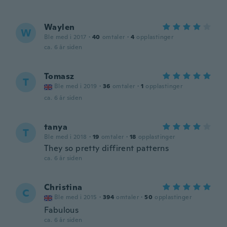
Waylen
W
Ble med i 2017
·
40
omtaler
·
4
opplastinger
ca. 6 år siden
Tomasz
T
Ble med i 2019
·
36
omtaler
·
1
opplastinger
ca. 6 år siden
tanya
T
Ble med i 2018
·
19
omtaler
·
18
opplastinger
They so pretty diffirent patterns
ca. 6 år siden
Christina
C
Ble med i 2015
·
394
omtaler
·
50
opplastinger
Fabulous
ca. 6 år siden