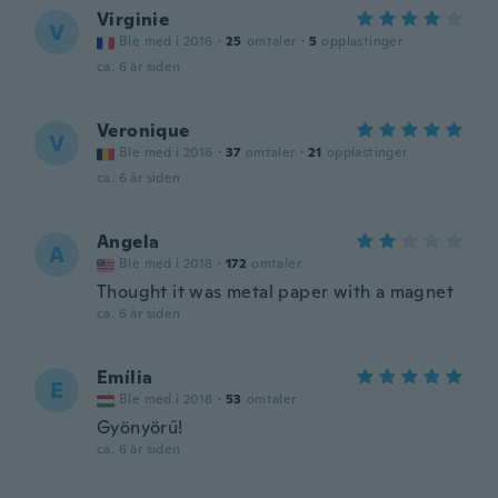
Virginie
V
Ble med i 2016
·
25
omtaler
·
5
opplastinger
ca. 6 år siden
Veronique
V
Ble med i 2016
·
37
omtaler
·
21
opplastinger
ca. 6 år siden
Angela
A
Ble med i 2018
·
172
omtaler
Thought it was metal paper with a magnet
ca. 6 år siden
Emília
E
Ble med i 2018
·
53
omtaler
Gyönyörű!
ca. 6 år siden