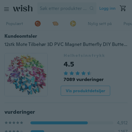
Logg inn
Populært
Nylig sett på
Pop
Kundeomtaler
12stk Mote Tilbehør 3D PVC Magnet Butterfly DIY Butterfly Art Decal Veggmaleri Klistremerker Hjemmeinnredning
Helhetsinntrykk
4.5
7089 vurderinger
Vis produktdetaljer
vurderinger
4,912
1,167