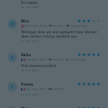
So happy
ca. 6 år siden
Miri
M
Ble med i 2016
·
71
omtaler
·
37
opplastinger
Weniger drin als wie gedacht bzw kleiner
aber sehen richtig niedlich aus
ca. 6 år siden
Akila
A
Ble med i 2017
·
31
omtaler
·
2
opplastinger
Très bonne produit
ca. 6 år siden
Fatma
F
Ble med i 2017
·
53
omtaler
ca. 6 år siden