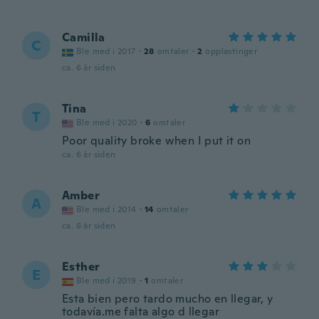
Camilla
C
Ble med i 2017
·
28
omtaler
·
2
opplastinger
ca. 6 år siden
Tina
T
Ble med i 2020
·
6
omtaler
Poor quality broke when I put it on
ca. 6 år siden
Amber
A
Ble med i 2014
·
14
omtaler
ca. 6 år siden
Esther
E
Ble med i 2019
·
1
omtaler
Esta bien pero tardo mucho en llegar, y
todavía.me falta algo d llegar