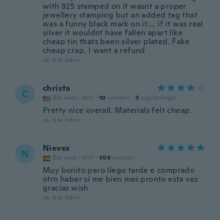
with 925 stamped on it wasnt a proper
jewellery stamping but an added tag that
was a funny black mark on it.... if it was real
silver it wouldnt have fallen apart like
cheap tin thats been silver plated. Fake
cheap crap. I want a refund
ca. 6 år siden
christa
C
Ble med i 2017
·
10
omtaler
·
5
opplastinger
Pretty nice overall. Materials felt cheap.
ca. 6 år siden
Nieves
N
Ble med i 2017
·
308
omtaler
Muy bonito pero llego tarde e comprado
otro haber si me bien mas pronto esta vez
gracias wish
ca. 6 år siden