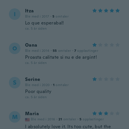
Itza
I
Ble med i 2017
·
5
omtaler
Lo que esperaba!!
ca. 5 år siden
Oana
O
Ble med i 2014
·
55
omtaler
·
7
opplastinger
Proasta calitate si nu e de argint!
ca. 5 år siden
Serine
S
Ble med i 2020
·
1
omtaler
Poor quality
ca. 5 år siden
Maria
M
Ble med i 2016
·
21
omtaler
·
5
opplastinger
I absolutely love it. Its too cute, but the