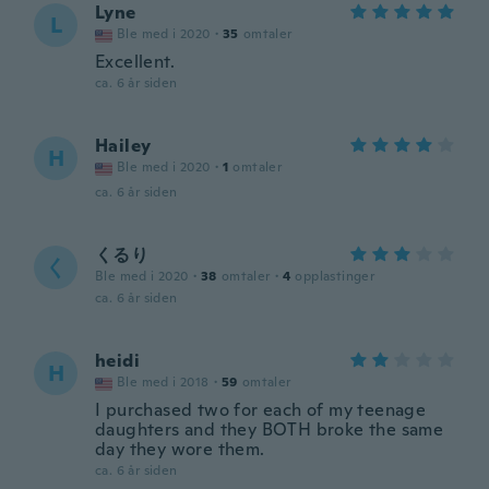
Lyne
L
Ble med i 2020
·
35
omtaler
Excellent.
ca. 6 år siden
Hailey
H
Ble med i 2020
·
1
omtaler
ca. 6 år siden
くるり
く
Ble med i 2020
·
38
omtaler
·
4
opplastinger
ca. 6 år siden
heidi
H
Ble med i 2018
·
59
omtaler
I purchased two for each of my teenage
daughters and they BOTH broke the same
day they wore them.
ca. 6 år siden