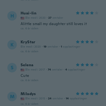
Huai-lin
H
Ble med i 2020
·
27
omtaler
Alittle small my daughter still loves it
ca. 6 år siden
KryStar
K
Ble med i 2020
·
19
omtaler
·
1
opplastinger
ca. 6 år siden
Selena
S
Ble med i 2017
·
74
omtaler
·
4
opplastinger
Cute
ca. 6 år siden
Miladys
M
Ble med i 2015
·
24
omtaler
·
14
opplastinger
ca. 6 år siden