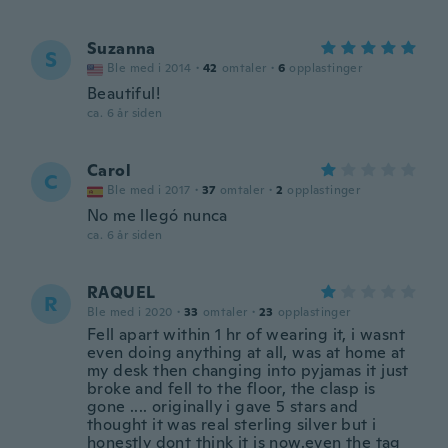
Suzanna
S
Ble med i 2014
·
42
omtaler
·
6
opplastinger
Beautiful!
ca. 6 år siden
Carol
C
Ble med i 2017
·
37
omtaler
·
2
opplastinger
No me llegó nunca
ca. 6 år siden
RAQUEL
R
Ble med i 2020
·
33
omtaler
·
23
opplastinger
Fell apart within 1 hr of wearing it, i wasnt
even doing anything at all, was at home at
my desk then changing into pyjamas it just
broke and fell to the floor, the clasp is
gone .... originally i gave 5 stars and
thought it was real sterling silver but i
honestly dont think it is now.even the tag