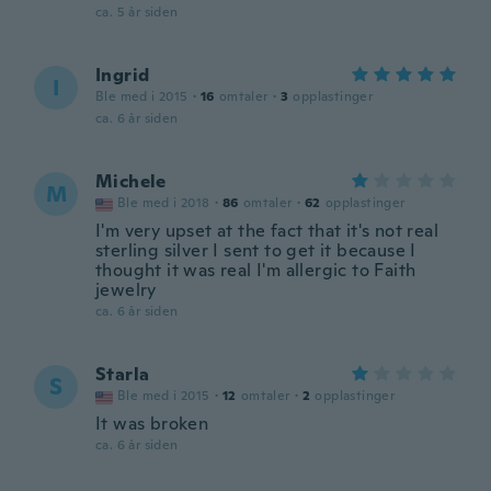
ca. 5 år siden
Ingrid
I
Ble med i 2015
·
16
omtaler
·
3
opplastinger
ca. 6 år siden
Michele
M
Ble med i 2018
·
86
omtaler
·
62
opplastinger
I'm very upset at the fact that it's not real
sterling silver I sent to get it because I
thought it was real I'm allergic to Faith
jewelry
ca. 6 år siden
Starla
S
Ble med i 2015
·
12
omtaler
·
2
opplastinger
It was broken
ca. 6 år siden