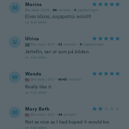
Marina
M
Ble med i 2019
·
86
omtaler
·
5
opplastinger
Είναι τέλειο, ευχαριστώ πολύ!!!
ca. 6 år siden
Ulrica
U
Ble med i 2017
·
32
omtaler
·
9
opplastinger
Jättefin, ser ut som på bilden.
ca. 6 år siden
Wanda
W
Ble med i 2017
·
4045
omtaler
Really like it.
ca. 6 år siden
Mary Beth
M
Ble med i 2017
·
44
omtaler
Not as nice as I had hoped it would be.
ca. 6 år siden