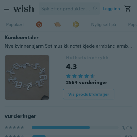
Logg inn
Populært
Nylig sett på
Pop
Kundeomtaler
Nye kvinner sjarm Søt musikk notat kjede armbånd armbånd
Helhetsinntrykk
4.3
2564 vurderinger
Vis produktdetaljer
vurderinger
1,719
375