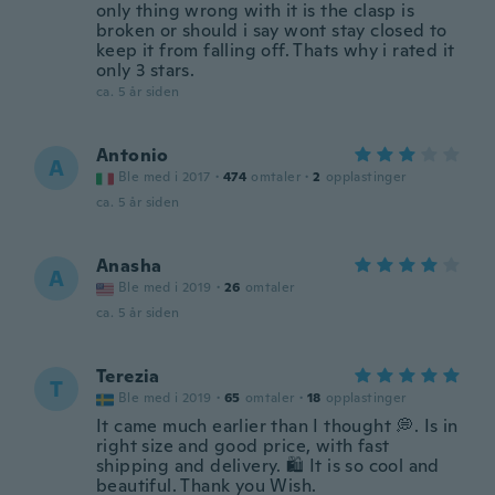
only thing wrong with it is the clasp is
broken or should i say wont stay closed to
keep it from falling off. Thats why i rated it
only 3 stars.
ca. 5 år siden
Antonio
A
Ble med i 2017
·
474
omtaler
·
2
opplastinger
ca. 5 år siden
Anasha
A
Ble med i 2019
·
26
omtaler
ca. 5 år siden
Terezia
T
Ble med i 2019
·
65
omtaler
·
18
opplastinger
It came much earlier than I thought 💭. Is in
right size and good price, with fast
shipping and delivery. 🛍️ It is so cool and
beautiful. Thank you Wish.