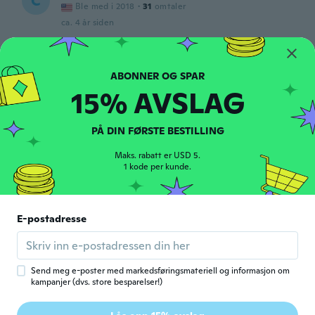
C
Ble med i 2018
·
31
omtaler
ca. 4 år siden
Twilla
T
Ble med i 2021
·
24
omtaler
15% AVSLAG
ca. 4 år siden
PÅ DIN FØRSTE BESTILLING
Kimberly
K
Ble med i 2017
·
25
omtaler
Maks. rabatt er USD 5.
Pretty necklaces my girls loved them
1 kode per kunde.
ca. 4 år siden
Marina
E-postadresse
M
Ble med i 2018
·
10
omtaler
·
2
opplastinger
ca. 4 år siden
Send meg e-poster med markedsføringsmateriell og informasjon om
kampanjer (dvs. store besparelser!)
Stephanie
S
Ble med i 2017
·
23
omtaler
·
2
opplastinger