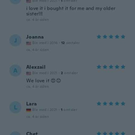
Ble med i 2021
·
1
omtaler
i love it i bought it for me and my older
sister!!!
ca. 4 år siden
Joanna
J
Ble med i 2016
·
12
omtaler
ca. 4 år siden
Alexzail
A
Ble med i 2021
·
2
omtaler
We love it 😍😊
ca. 4 år siden
Lara
L
Ble med i 2021
·
1
omtaler
ca. 4 år siden
Chet