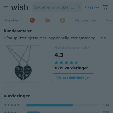
Logg inn
Populært
Nylig sett på
Pop
Kundeomtaler
1 Par splittet hjerte med opprinnelig stor søster og lille søster anheng halskjede hjerte anheng søster smykker
Helhetsinntrykk
4.3
1839 vurderinger
Vis produktdetaljer
vurderinger
1,194
329