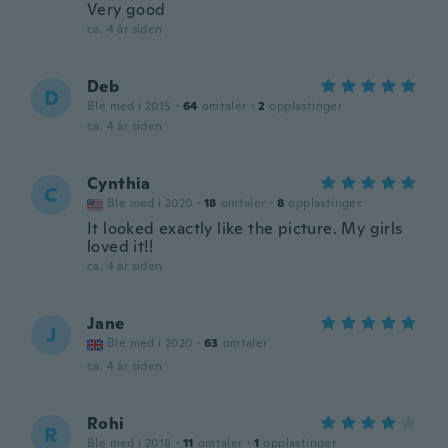
Very good
ca. 4 år siden
Deb
D
Ble med i 2015
·
64
omtaler
·
2
opplastinger
ca. 4 år siden
Cynthia
C
Ble med i 2020
·
18
omtaler
·
8
opplastinger
It looked exactly like the picture. My girls
loved it!!
ca. 4 år siden
Jane
J
Ble med i 2020
·
63
omtaler
ca. 4 år siden
Rohi
R
Ble med i 2018
·
11
omtaler
·
1
opplastinger