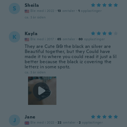
Sheila
S
Ble med i 2022
·
13
omtaler
·
1
opplastinger
ca. 3 år siden
Kayla
K
Ble med i 2017
·
65
omtaler
·
80
opplastinger
They are Cute && the black an silver are
Beautiful together, but they Could have
made it to where you could read it just a lil
better because the black iz covering the
letterz in some spotz.
ca. 3 år siden
Jane
J
Ble med i 2022
·
22
omtaler
·
2
opplastinger