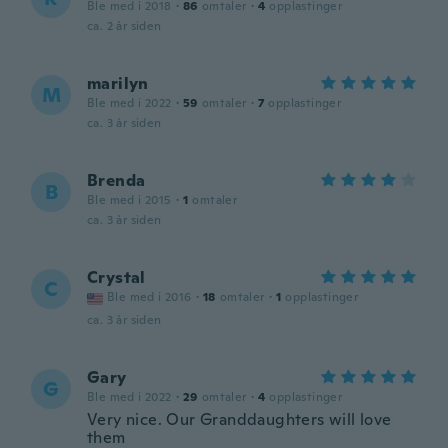
Ble med i 2018
·
86
omtaler
·
4
opplastinger
ca. 2 år siden
marilyn
M
Ble med i 2022
·
59
omtaler
·
7
opplastinger
ca. 3 år siden
Brenda
B
Ble med i 2015
·
1
omtaler
ca. 3 år siden
Crystal
C
Ble med i 2016
·
18
omtaler
·
1
opplastinger
ca. 3 år siden
Gary
G
Ble med i 2022
·
29
omtaler
·
4
opplastinger
Very nice. Our Granddaughters will love
them