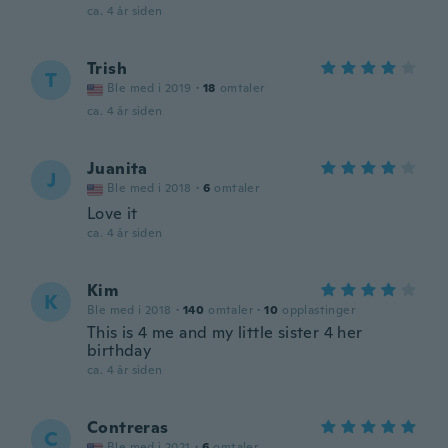
ca. 4 år siden
Trish
T
Ble med i 2019
·
18
omtaler
ca. 4 år siden
Juanita
J
Ble med i 2018
·
6
omtaler
Love it
ca. 4 år siden
Kim
K
Ble med i 2018
·
140
omtaler
·
10
opplastinger
This is 4 me and my little sister 4 her
birthday
ca. 4 år siden
Contreras
C
Ble med i 2021
·
6
omtaler