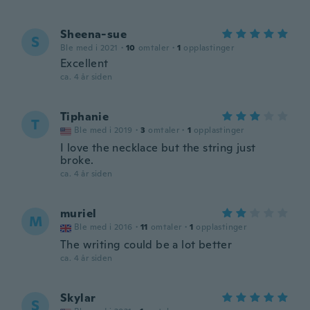
Sheena-sue
S
Ble med i 2021
·
10
omtaler
·
1
opplastinger
Excellent
ca. 4 år siden
Tiphanie
T
Ble med i 2019
·
3
omtaler
·
1
opplastinger
I love the necklace but the string just
broke.
ca. 4 år siden
muriel
M
Ble med i 2016
·
11
omtaler
·
1
opplastinger
The writing could be a lot better
ca. 4 år siden
Skylar
S