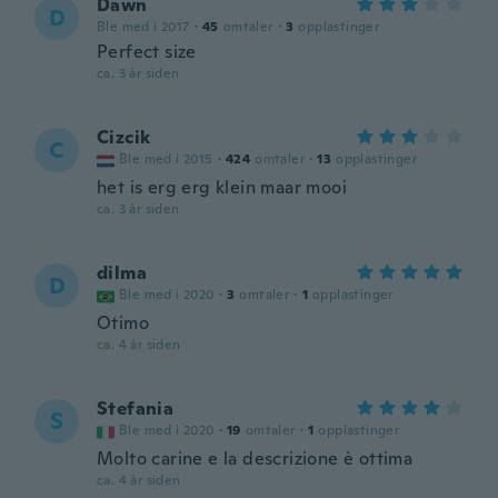
Dawn
D
Ble med i 2017
·
45
omtaler
·
3
opplastinger
Perfect size
ca. 3 år siden
Cizcik
C
Ble med i 2015
·
424
omtaler
·
13
opplastinger
het is erg erg klein maar mooi
ca. 3 år siden
dilma
D
Ble med i 2020
·
3
omtaler
·
1
opplastinger
Otimo
ca. 4 år siden
Stefania
S
Ble med i 2020
·
19
omtaler
·
1
opplastinger
Molto carine e la descrizione è ottima
ca. 4 år siden