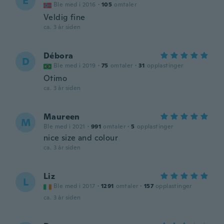
E
Ble med i 2016
·
105
omtaler
Veldig fine
ca. 3 år siden
Débora
D
Ble med i 2019
·
75
omtaler
·
31
opplastinger
Otimo
ca. 3 år siden
Maureen
M
Ble med i 2021
·
991
omtaler
·
5
opplastinger
nice size and colour
ca. 3 år siden
Liz
L
Ble med i 2017
·
1291
omtaler
·
157
opplastinger
ca. 3 år siden