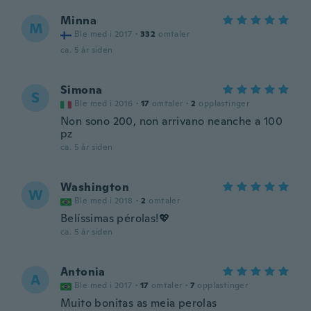
Minna
M
Ble med i 2017
·
332
omtaler
ca. 5 år siden
Simona
S
Ble med i 2016
·
17
omtaler
·
2
opplastinger
Non sono 200, non arrivano neanche a 100
pz
ca. 5 år siden
Washington
W
Ble med i 2018
·
2
omtaler
Belíssimas pérolas!💖
ca. 5 år siden
Antonia
A
Ble med i 2017
·
17
omtaler
·
7
opplastinger
Muito bonitas as meia perolas