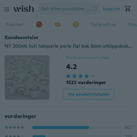
Logg inn
Populært
Nylig sett på
Pop
Kundeomtaler
NY 200stk hvit halvperle perle flat bak 6mm utklippsbok for Craft FlatBack WS
Helhetsinntrykk
4.2
1522 vurderinger
Vis produktdetaljer
vurderinger
967
234