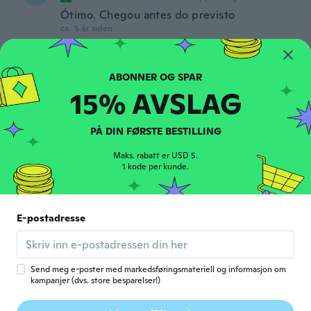
Ótimo. Chegou antes do previsto
ca. 5 år siden
Hiromi
H
Ble med i 2020
·
24
omtaler
15% AVSLAG
ca. 5 år siden
PÅ DIN FØRSTE BESTILLING
G
G
Ble med i 2019
·
23
omtaler
Maks. rabatt er USD 5.
ca. 5 år siden
1 kode per kunde.
Antonio
A
Ble med i 2020
·
5
omtaler
E-postadresse
Produto chegou com peças a menos.
ca. 5 år siden
Send meg e-poster med markedsføringsmateriell og informasjon om
kampanjer (dvs. store besparelser!)
Elaine
E
Ble med i 2018
·
68
omtaler
·
2
opplastinger