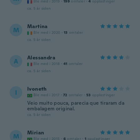
Ble med i 2019
·
199
omtaler
·
4
opplastinger
ca. 5 år siden
Martina
M
Ble med i 2020
·
13
omtaler
ca. 5 år siden
Alessandra
A
Ble med i 2018
·
41
omtaler
ca. 5 år siden
Ivoneth
I
Ble med i 2017
·
72
omtaler
·
53
opplastinger
Veio muito pouca, parecia que tiraram da
embalagem original.
ca. 5 år siden
Mirian
M
Ble med i 2015
·
6
omtaler
·
1
opplastinger