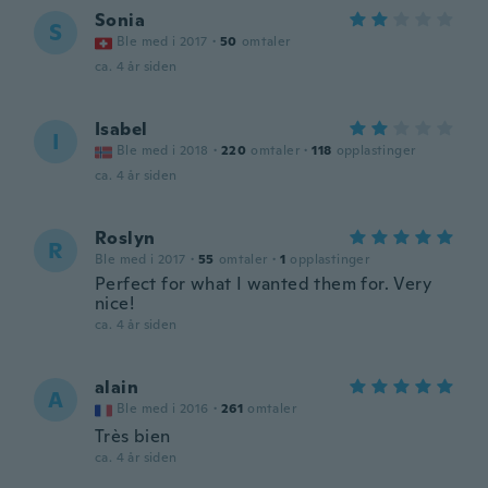
Sonia
S
Ble med i 2017
·
50
omtaler
ca. 4 år siden
Isabel
I
Ble med i 2018
·
220
omtaler
·
118
opplastinger
ca. 4 år siden
Roslyn
R
Ble med i 2017
·
55
omtaler
·
1
opplastinger
Perfect for what I wanted them for. Very
nice!
ca. 4 år siden
alain
A
Ble med i 2016
·
261
omtaler
Très bien
ca. 4 år siden