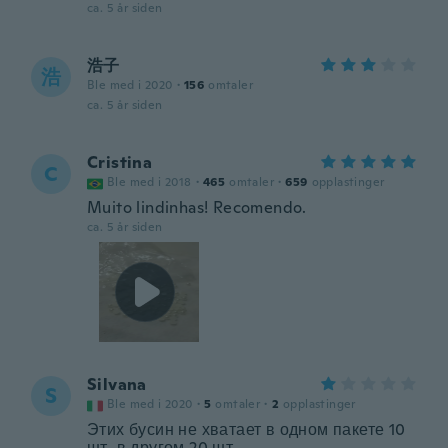
ca. 5 år siden
浩子
浩
Ble med i 2020
·
156
omtaler
ca. 5 år siden
Cristina
C
Ble med i 2018
·
465
omtaler
·
659
opplastinger
Muito lindinhas! Recomendo.
ca. 5 år siden
Silvana
S
Ble med i 2020
·
5
omtaler
·
2
opplastinger
Этих бусин не хватает в одном пакете 10
шт, в другом 20 шт.