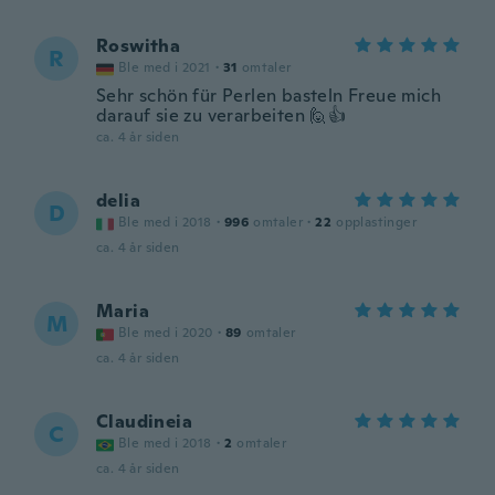
Roswitha
R
Ble med i 2021
·
31
omtaler
Sehr schön für Perlen basteln Freue mich
darauf sie zu verarbeiten 🙋👍
ca. 4 år siden
delia
D
Ble med i 2018
·
996
omtaler
·
22
opplastinger
ca. 4 år siden
Maria
M
Ble med i 2020
·
89
omtaler
ca. 4 år siden
Claudineia
C
Ble med i 2018
·
2
omtaler
ca. 4 år siden