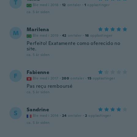
T
Ble med i 2018
·
12
omtaler
·
1
opplastinger
ca. 5 år siden
Marilena
M
Ble med i 2019
·
42
omtaler
·
16
opplastinger
Perfeito! Exatamente como oferecido no
site.
ca. 5 år siden
Fabienne
F
Ble med i 2017
·
200
omtaler
·
15
opplastinger
Pas reçu remboursé
ca. 5 år siden
Sandrine
S
Ble med i 2014
·
24
omtaler
·
2
opplastinger
ca. 5 år siden