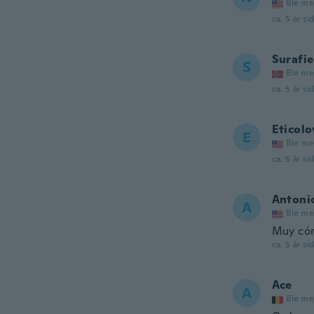
Ble me
ca. 5 år si
Surafie
S
Ble me
ca. 5 år si
Eticolo
E
Ble me
ca. 5 år si
Antoni
A
Ble me
Muy cóm
ca. 5 år si
Ace
A
Ble me