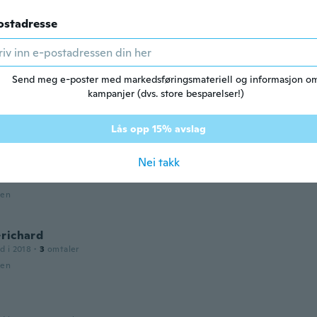
ostadresse
2018
·
1
omtaler
th a torn pocket.
den
Send meg e-poster med markedsføringsmateriell og informasjon o
kampanjer (dvs. store besparelser!)
d i 2018
·
1
omtaler
den
Lås opp 15% avslag
Nei takk
d i 2014
·
1
omtaler
den
-richard
d i 2018
·
3
omtaler
den