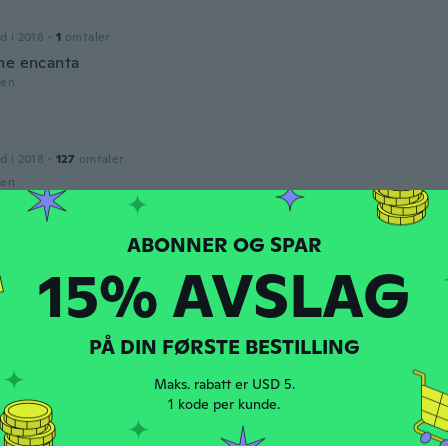
l
d i 2018
·
1
omtaler
me encanta
den
d i 2018
·
127
omtaler
den
d
d i 2021
·
1
omtaler
15% AVSLAG
den
PÅ DIN FØRSTE BESTILLING
d i 2018
·
3
omtaler
hön
Maks. rabatt er USD 5.
1 kode per kunde.
den