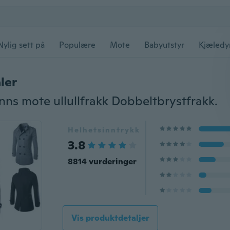
Nylig sett på
Populære
Mote
Babyutstyr
Kjæledy
ler
ns mote ullullfrakk Dobbeltbrystfrakk.
Helhetsinntrykk
3.8
8814 vurderinger
Vis produktdetaljer