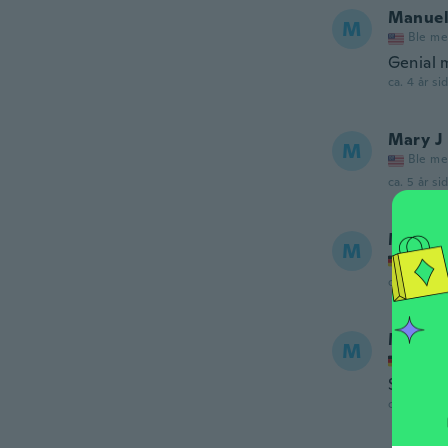
Manue
M
Ble me
Genial 
ca. 4 år si
Mary J
M
Ble me
ca. 5 år si
Mahmu
M
Ble me
ca. 5 år si
Max
M
Ble me
Sehr sc
ca. 5 år si