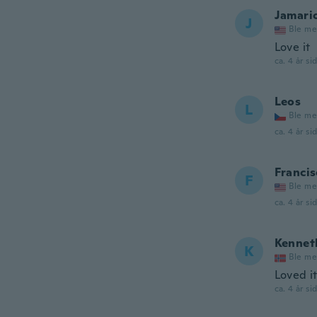
Jamari
J
Ble me
Love it
ca. 4 år si
Leos
L
Ble me
ca. 4 år si
Francis
F
Ble me
ca. 4 år si
Kennet
K
Ble me
Loved i
ca. 4 år si