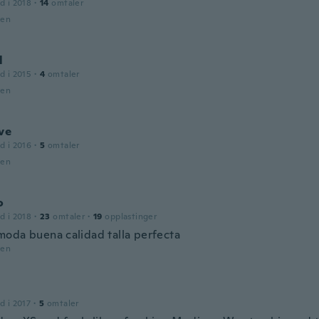
d i 2018
·
14
omtaler
den
l
d i 2015
·
4
omtaler
den
ve
d i 2016
·
5
omtaler
den
o
d i 2018
·
23
omtaler
·
19
opplastinger
oda buena calidad talla perfecta
den
d i 2017
·
5
omtaler