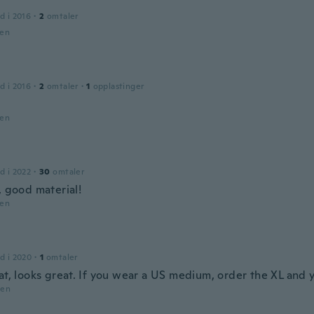
d i 2016
·
2
omtaler
den
d i 2016
·
2
omtaler
·
1
opplastinger
den
d i 2022
·
30
omtaler
, good material!
den
d i 2020
·
1
omtaler
at, looks great. If you wear a US medium, order the XL and 
den