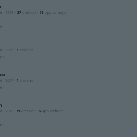
o
d i 2016
·
27
omtaler
·
18
opplastinger
den
d i 2017
·
1
omtaler
den
co
d i 2017
·
1
omtaler
den
h
d i 2017
·
11
omtaler
·
6
opplastinger
t
den