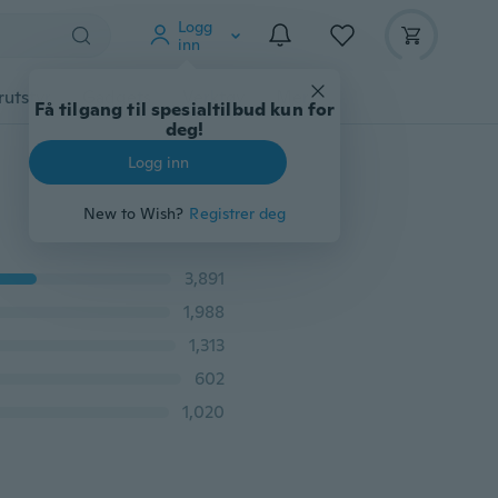
Logg
inn
rutstyr
Gadgets
Verktøy
Mer
Få tilgang til spesialtilbud kun for
deg!
Logg inn
New to Wish?
Registrer deg
3,891
1,988
1,313
602
1,020