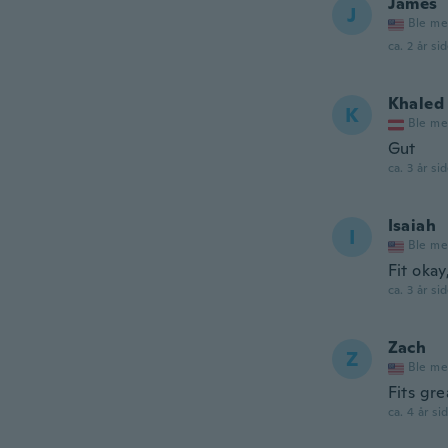
James
J
Ble me
ca. 2 år si
Khaled
K
Ble me
Gut
ca. 3 år si
Isaiah
I
Ble me
Fit okay
ca. 3 år si
Zach
Z
Ble me
Fits gre
ca. 4 år si