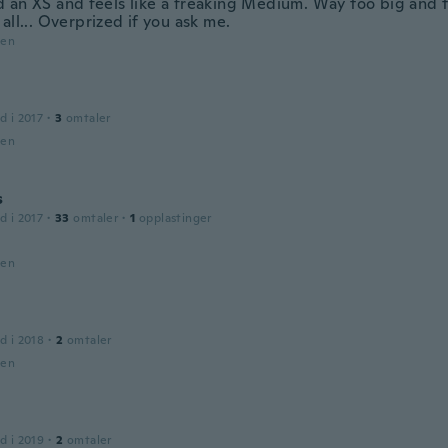
 an XS and feels like a freaking Medium. Way too big and t
all... Overprized if you ask me.
den
d i 2017
·
3
omtaler
den
s
d i 2017
·
33
omtaler
·
1
opplastinger
den
d i 2018
·
2
omtaler
den
d i 2019
·
2
omtaler