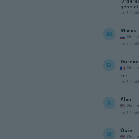
Ordered
good at 
ca. 5 år si
Maros
M
Ble me
ca. 5 år si
Durmu
D
Ble me
Fin
ca. 5 år si
Alva
A
Ble me
ca. 5 år si
Quin
Q
Ble me