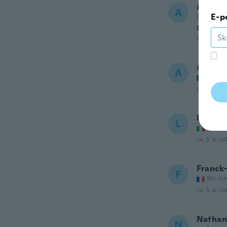
Arjun
A
E-p
Ble med i 
Came wi
ca. 5 år si
Afan
A
Ble me
ca. 5 år si
Loris
L
Ble me
ca. 5 år si
Franck
F
Ble me
ca. 5 år si
Nathan
N