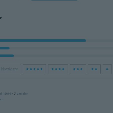
r
Nyttigste
d i 2016
·
7
omtaler
den