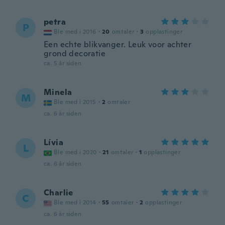
petra
P
Ble med i 2016
·
20
omtaler
·
3
opplastinger
Een echte blikvanger. Leuk voor achter
grond decoratie
ca. 5 år siden
Minela
M
Ble med i 2015
·
2
omtaler
ca. 6 år siden
Lívia
L
Ble med i 2020
·
21
omtaler
·
1
opplastinger
ca. 6 år siden
Charlie
C
Ble med i 2014
·
55
omtaler
·
2
opplastinger
ca. 6 år siden