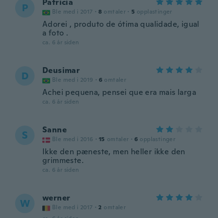
Patricia
P
Ble med i 2017
·
8
omtaler
·
5
opplastinger
Adorei , produto de ótima qualidade, igual
a foto .
ca. 6 år siden
Deusimar
D
Ble med i 2019
·
6
omtaler
Achei pequena, pensei que era mais larga
ca. 6 år siden
Sanne
S
Ble med i 2016
·
15
omtaler
·
6
opplastinger
Ikke den pæneste, men heller ikke den
grimmeste.
ca. 6 år siden
werner
W
Ble med i 2017
·
2
omtaler