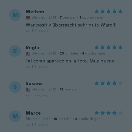
Meltem
M
Ble med i 2014
·
7
omtaler
·
1
opplastinger
War positiv überrascht sehr gute Ware!!!
ca. 5 år siden
Regla
R
Ble med i 2018
·
25
omtaler
·
4
opplastinger
Tal como aparece en la foto. Muy bueno
ca. 5 år siden
Susana
S
Ble med i 2019
·
12
omtaler
ca. 5 år siden
Marce
M
Ble med i 2017
·
19
omtaler
·
2
opplastinger
ca. 5 år siden