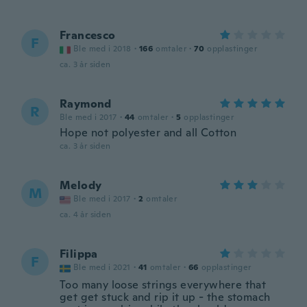
Francesco
F
Ble med i 2018
·
166
omtaler
·
70
opplastinger
ca. 3 år siden
Raymond
R
Ble med i 2017
·
44
omtaler
·
5
opplastinger
Hope not polyester and all Cotton
ca. 3 år siden
Melody
M
Ble med i 2017
·
2
omtaler
ca. 4 år siden
Filippa
F
Ble med i 2021
·
41
omtaler
·
66
opplastinger
Too many loose strings everywhere that
get get stuck and rip it up - the stomach