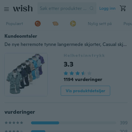
Logg inn
Populært
Nylig sett på
Pop
Kundeomtaler
De nye herremote tynne langermede skjorter, Casual skjorter
Helhetsinntrykk
3.3
1194 vurderinger
Vis produktdetaljer
vurderinger
399
208