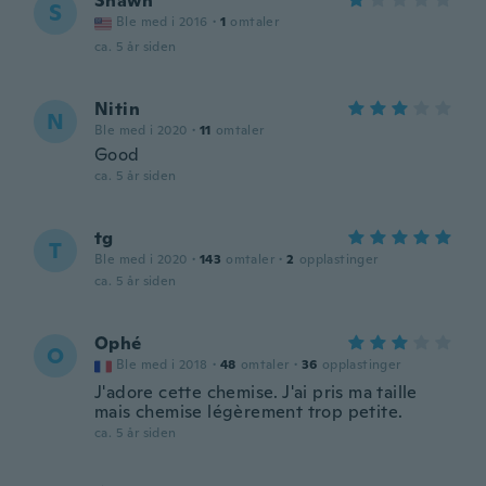
Shawn
S
Ble med i 2016
·
1
omtaler
ca. 5 år siden
Nitin
N
Ble med i 2020
·
11
omtaler
Good
ca. 5 år siden
tg
T
Ble med i 2020
·
143
omtaler
·
2
opplastinger
ca. 5 år siden
Ophé
O
Ble med i 2018
·
48
omtaler
·
36
opplastinger
J'adore cette chemise. J'ai pris ma taille
mais chemise légèrement trop petite.
ca. 5 år siden