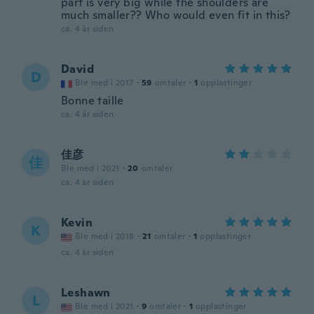
part is very big while the shoulders are
much smaller?? Who would even fit in this?
ca. 4 år siden
David
D
Ble med i 2017
·
59
omtaler
·
1
opplastinger
Bonne taille
ca. 4 år siden
佳彦
佳
Ble med i 2021
·
20
omtaler
ca. 4 år siden
Kevin
K
Ble med i 2018
·
21
omtaler
·
1
opplastinger
ca. 4 år siden
Leshawn
L
Ble med i 2021
·
9
omtaler
·
1
opplastinger