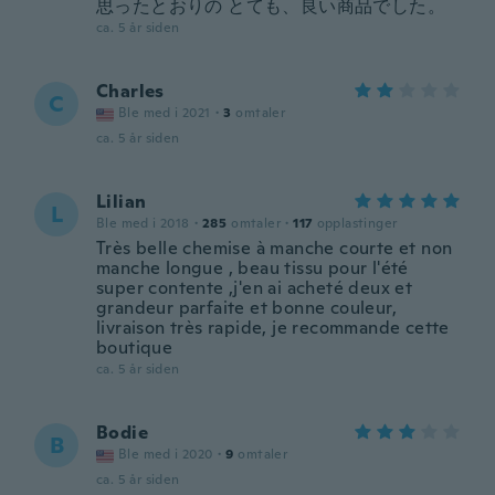
思ったとおりの とても、良い商品でした。
ca. 5 år siden
Charles
C
Ble med i 2021
·
3
omtaler
ca. 5 år siden
Lilian
L
Ble med i 2018
·
285
omtaler
·
117
opplastinger
Très belle chemise à manche courte et non
manche longue , beau tissu pour l'été
super contente ,j'en ai acheté deux et
grandeur parfaite et bonne couleur,
livraison très rapide, je recommande cette
boutique
ca. 5 år siden
Bodie
B
Ble med i 2020
·
9
omtaler
ca. 5 år siden