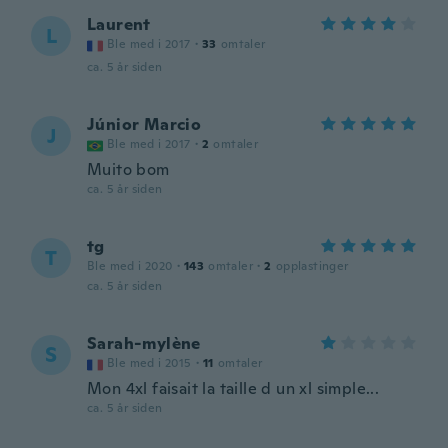
Laurent
L
Ble med i 2017
·
33
omtaler
ca. 5 år siden
Júnior Marcio
J
Ble med i 2017
·
2
omtaler
Muito bom
ca. 5 år siden
tg
T
Ble med i 2020
·
143
omtaler
·
2
opplastinger
ca. 5 år siden
Sarah-mylène
S
Ble med i 2015
·
11
omtaler
Mon 4xl faisait la taille d un xl simple...
ca. 5 år siden