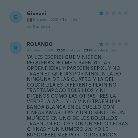
Giovani
G
Ble med i 2021
·
1
omtaler
ca. 5 år siden
ROLANDO
R
Ble med i 2020
·
1252
omtaler
·
2393
opplastinger
YA LES ESCRIBI QUE VINIERON
PEQUEÑAS NO ME SIRVEN YO LAS
ORDENE XXXL Y PARECEN SER XL Y NO
TRAEN ETIQUETAS POR NINGUN LADO
NINGUNA DE LAS CUATRO Y LA DEL
COLOR LILA ES DIFERENTE PLAIN NO
TRAE TAMPOCO BOLSILLOS Y NI
DICEÑOS COMO LAS OTRAS TRES LA
VERDE LA AZUL Y LA VINO TRAEN UNA
BANDA BLANCA EN EL CUELLO CON
LINEAS AMARILLAS Y UN DISEÑO DE UN
MUÑECO EN UNO DE LOS BOLSILLOS
TRAEN UN BOTOS CON UN SELLO LETRAS
CHINAS Y UN NUMERO 228 YO LE
BUSQUEBEL SIZE POR TODOS LADOS