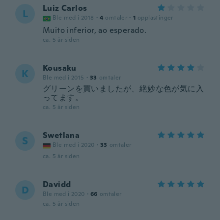
Luiz Carlos
L
Ble med i 2018
·
4
omtaler
·
1
opplastinger
Muito inferior, ao esperado.
ca. 5 år siden
Kousaku
K
Ble med i 2015
·
33
omtaler
グリーンを買いましたが、絶妙な色が気に入
ってます。
ca. 5 år siden
Swetlana
S
Ble med i 2020
·
33
omtaler
ca. 5 år siden
Davidd
D
Ble med i 2020
·
66
omtaler
ca. 5 år siden