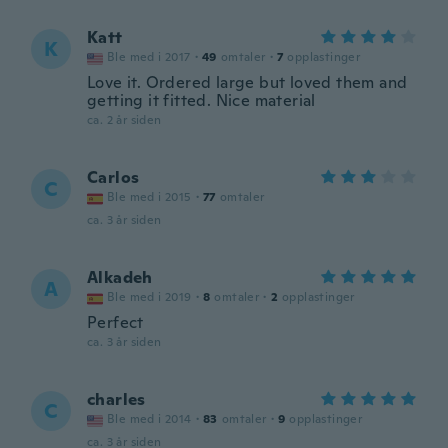
Katt
K
Ble med i 2017
·
49
omtaler
·
7
opplastinger
Love it. Ordered large but loved them and
getting it fitted. Nice material
ca. 2 år siden
Carlos
C
Ble med i 2015
·
77
omtaler
ca. 3 år siden
Alkadeh
A
Ble med i 2019
·
8
omtaler
·
2
opplastinger
Perfect
ca. 3 år siden
charles
C
Ble med i 2014
·
83
omtaler
·
9
opplastinger
ca. 3 år siden