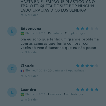
HASTA EN EL EMPAQUE PLASTICO Y NO
TRAJO ETIQUETA DE SIZE POR NINGUN
LADO GRACIAS DIOS LOS BENDIGA
ca. 5 år siden
Edsonsena
E
Ble med i 2017
·
15
omtaler
·
2
opplastinger
olá eu acho que tenho um grande problema
com as camisas que tento comprar com
vocês só vem ó tamanho que eu não posso
ca. 5 år siden
Claude
C
Ble med i 2016
·
20
omtaler
·
1
opplastinger
ca. 5 år siden
Leandro
L
Ble med i 2017
·
2
omtaler
·
1
opplastinger
ca. 5 år siden