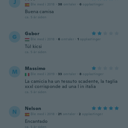
J
Ble med i 2018
·
38
omtaler
·
6
opplastinger
Buena camisa
ca. 5 år siden
Gabor
G
Ble med i 2018
·
6
omtaler
·
1
opplastinger
Túl kicsi
ca. 5 år siden
Massimo
M
Ble med i 2019
·
33
omtaler
·
8
opplastinger
La camicia ha un tessuto scadente, la taglia
xxxl corrisponde ad una l in italia
ca. 5 år siden
Nelson
N
Ble med i 2018
·
21
omtaler
·
2
opplastinger
Encantado
ca. 5 år siden