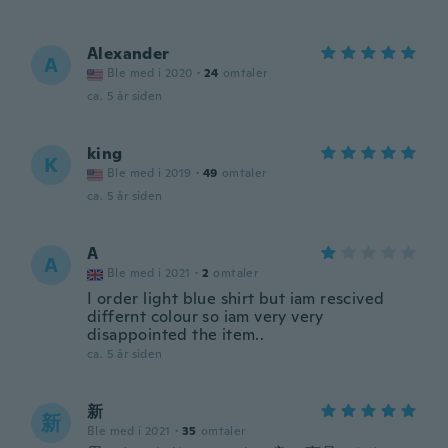
Alexander
A
Ble med i 2020
·
24
omtaler
ca. 5 år siden
king
K
Ble med i 2019
·
49
omtaler
ca. 5 år siden
A
A
Ble med i 2021
·
2
omtaler
I order light blue shirt but iam rescived
differnt colour so iam very very
disappointed the item..
ca. 5 år siden
新
新
Ble med i 2021
·
35
omtaler