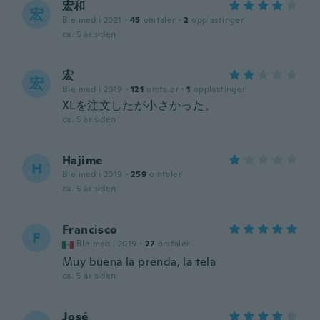
宏和
宏
Ble med i 2021
·
45
omtaler
·
2
opplastinger
ca. 5 år siden
宏
宏
Ble med i 2019
·
121
omtaler
·
1
opplastinger
XLを注文したが小さかった。
ca. 5 år siden
Hajime
H
Ble med i 2019
·
259
omtaler
ca. 5 år siden
Francisco
F
Ble med i 2019
·
27
omtaler
Muy buena la prenda, la tela
ca. 5 år siden
José