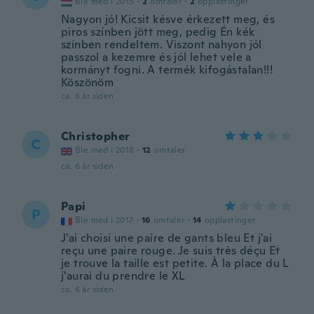
Ble med i 2015
·
2
omtaler
·
2
opplastinger
Nagyon jó! Kicsit késve érkezett meg, és
piros színben jött meg, pedig Én kék
színben rendeltem. Viszont nahyon jól
passzol a kezemre és jól lehet vele a
kormányt fogni. A termék kifogástalan!!!
Köszönöm
ca. 6 år siden
Christopher
C
Ble med i 2018
·
12
omtaler
ca. 6 år siden
Papi
P
Ble med i 2017
·
16
omtaler
·
14
opplastinger
J'ai choisi une paire de gants bleu Et j'ai
reçu une paire rouge. Je suis très déçu Et
je trouve la taille est petite. À la place du L
j'aurai du prendre le XL
ca. 6 år siden