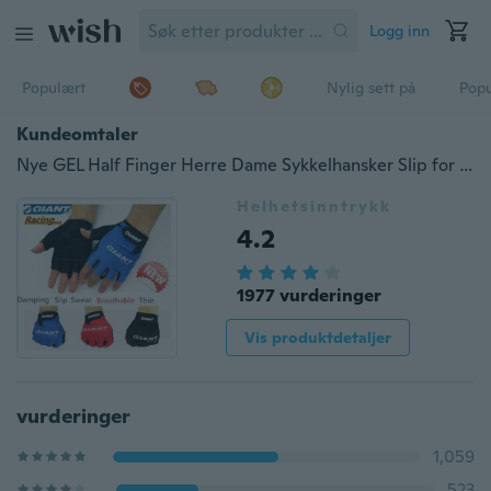
Logg inn
Populært
Nylig sett på
Pop
Kundeomtaler
Nye GEL Half Finger Herre Dame Sykkelhansker Slip for mtb sykkel / sykkel guantes ciclismo racing luvas sport
Helhetsinntrykk
4.2
1977 vurderinger
Vis produktdetaljer
vurderinger
1,059
523