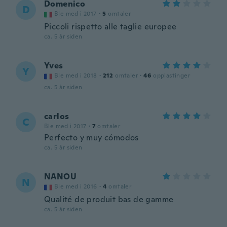
Domenico
D
Ble med i 2017
·
5
omtaler
Piccoli rispetto alle taglie europee
ca. 5 år siden
Yves
Y
Ble med i 2018
·
212
omtaler
·
46
opplastinger
ca. 5 år siden
carlos
C
Ble med i 2017
·
7
omtaler
Perfecto y muy cómodos
ca. 5 år siden
NANOU
N
Ble med i 2016
·
4
omtaler
Qualité de produit bas de gamme
ca. 5 år siden