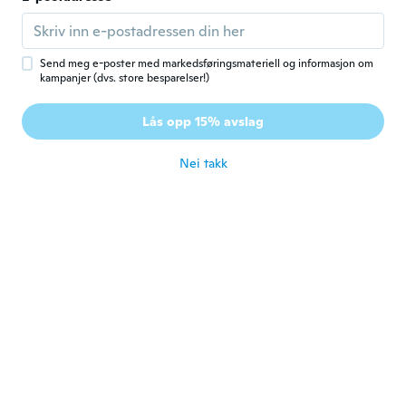
Comodi e resistenti ed arrvati prima della
data prevista
ca. 6 år siden
Send meg e-poster med markedsføringsmateriell og informasjon om
kampanjer (dvs. store besparelser!)
mauro
M
Lås opp 15% avslag
Ble med i 2017
·
44
omtaler
·
3
opplastinger
ca. 6 år siden
Nei takk
Giuseppe
G
Ble med i 2015
·
20
omtaler
Tessuto scarso. Nessuna protezione. Taglia
piccola.
ca. 6 år siden
Francesco
F
Ble med i 2020
·
3
omtaler
ca. 6 år siden