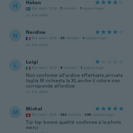
Håkan
H
Ble med i 2016
·
7
omtaler
·
1
opplastinger
ca. 6 år siden
Nordine
N
Ble med i 2019
·
20
omtaler
·
1
opplastinger
ca. 6 år siden
Luigi
L
Ble med i 2019
·
9
omtaler
·
1
opplastinger
Non conforme all’ordine effettuato,arrivata
taglia M richiesta la XL anche il colore non
corrisponde all’ordine
ca. 6 år siden
Michel
M
Ble med i 2015
·
282
omtaler
·
296
opplastinger
Tip top bonne qualité conforme à la photo
merci