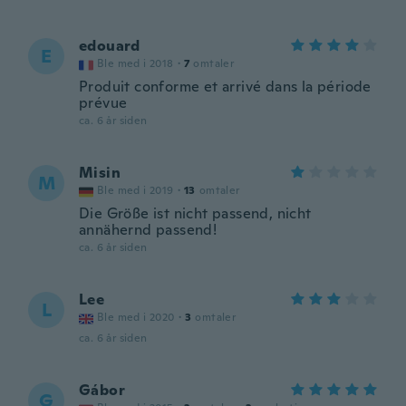
edouard
E
Ble med i 2018
·
7
omtaler
Produit conforme et arrivé dans la période
prévue
ca. 6 år siden
Misin
M
Ble med i 2019
·
13
omtaler
Die Größe ist nicht passend, nicht
annähernd passend!
ca. 6 år siden
Lee
L
Ble med i 2020
·
3
omtaler
ca. 6 år siden
Gábor
G