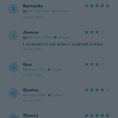
Bernardo
B
Ble med i 2017
·
7
omtaler
ca. 5 år siden
Jhonny
J
Ble med i 2019
·
10
omtaler
I received in red when I ordered in blue
ca. 6 år siden
Guy
G
Ble med i 2017
·
9
omtaler
ca. 6 år siden
Gaetan
G
Ble med i 2018
·
6
omtaler
ca. 6 år siden
Thierry