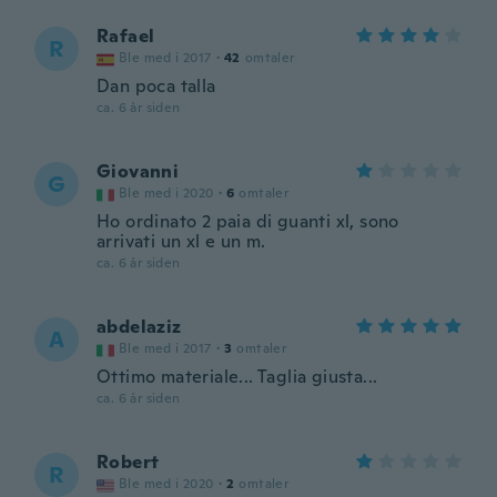
Rafael
R
Ble med i 2017
·
42
omtaler
Dan poca talla
ca. 6 år siden
Giovanni
G
Ble med i 2020
·
6
omtaler
Ho ordinato 2 paia di guanti xl, sono
arrivati un xl e un m.
ca. 6 år siden
abdelaziz
A
Ble med i 2017
·
3
omtaler
Ottimo materiale... Taglia giusta...
ca. 6 år siden
Robert
R
Ble med i 2020
·
2
omtaler