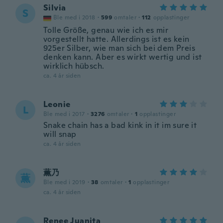
Silvia
S
Ble med i 2018
·
599
omtaler
·
112
opplastinger
Tolle Größe, genau wie ich es mir
vorgestellt hatte. Allerdings ist es kein
925er Silber, wie man sich bei dem Preis
denken kann. Aber es wirkt wertig und ist
wirklich hübsch.
ca. 4 år siden
Leonie
L
Ble med i 2017
·
3276
omtaler
·
1
opplastinger
Snake chain has a bad kink in it im sure it
will snap
ca. 4 år siden
薫乃
薫
Ble med i 2019
·
38
omtaler
·
1
opplastinger
ca. 4 år siden
Renee Juanita