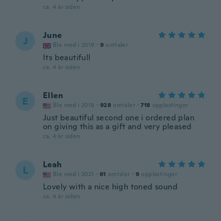
ca. 4 år siden
June
J
Ble med i 2019
·
9
omtaler
Its beautifull
ca. 4 år siden
Ellen
E
Ble med i 2018
·
928
omtaler
·
718
opplastinger
Just beautiful second one i ordered plan
on giving this as a gift and very pleased
ca. 4 år siden
Leah
L
Ble med i 2021
·
61
omtaler
·
9
opplastinger
Lovely with a nice high toned sound
ca. 4 år siden