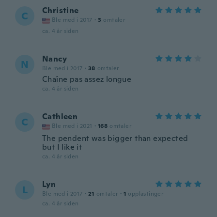
Christine
C
Ble med i 2017
·
3
omtaler
ca. 4 år siden
Nancy
N
Ble med i 2017
·
38
omtaler
Chaîne pas assez longue
ca. 4 år siden
Cathleen
C
Ble med i 2021
·
168
omtaler
The pendent was bigger than expected
but I like it
ca. 4 år siden
Lyn
L
Ble med i 2017
·
21
omtaler
·
1
opplastinger
ca. 4 år siden