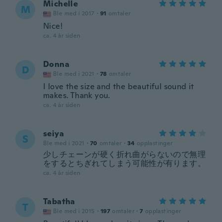
Michelle
M
Ble med i 2017
·
91
omtaler
Nice!
ca. 4 år siden
Donna
D
Ble med i 2021
·
78
omtaler
I love the size and the beautiful sound it
makes. Thank you.
ca. 4 år siden
seiya
S
Ble med i 2021
·
70
omtaler
·
34
opplastinger
少しチェーンが硬く折れ曲がらないので無理
をするとちぎれてしまう可能性が有ります。
ca. 4 år siden
Tabatha
T
Ble med i 2015
·
197
omtaler
·
7
opplastinger