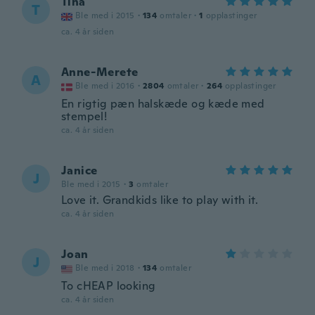
Tina
T
Ble med i 2015
·
134
omtaler
·
1
opplastinger
ca. 4 år siden
Anne-Merete
A
Ble med i 2016
·
2804
omtaler
·
264
opplastinger
En rigtig pæn halskæde og kæde med
stempel!
ca. 4 år siden
Janice
J
Ble med i 2015
·
3
omtaler
Love it. Grandkids like to play with it.
ca. 4 år siden
Joan
J
Ble med i 2018
·
134
omtaler
To cHEAP looking
ca. 4 år siden