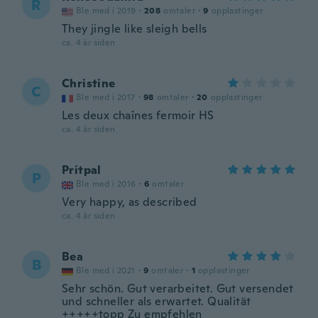
R
Ble med i 2019
·
208
omtaler
·
9
opplastinger
They jingle like sleigh bells
ca. 4 år siden
Christine
C
Ble med i 2017
·
98
omtaler
·
20
opplastinger
Les deux chaînes fermoir HS
ca. 4 år siden
Pritpal
P
Ble med i 2016
·
6
omtaler
Very happy, as described
ca. 4 år siden
Bea
B
Ble med i 2021
·
9
omtaler
·
1
opplastinger
Sehr schön. Gut verarbeitet. Gut versendet
und schneller als erwartet. Qualität
+++++topp Zu empfehlen