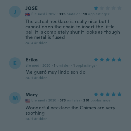
JOSE
J
Ble med i 2017
·
335
omtaler
·
18
opplastinger
The actual necklace is really nice but I
cannot open the chain to insert the little
bell it is completely shut it looks as though
the metal is fused
ca. 4 år siden
Erika
E
Ble med i 2020
·
1
omtaler
·
1
opplastinger
Me gustó muy lindo sonido
ca. 4 år siden
Mary
M
Ble med i 2020
·
573
omtaler
·
261
opplastinger
Wonderful necklace the Chimes are very
soothing
ca. 4 år siden