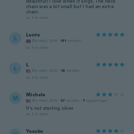
Beautiful! I love when it sings. The neck
chain was a bit small but I had an extra
chain
ca. 5 år siden
Lente
L
Ble med i 2018
·
151
omtaler
ca. 5 år siden
L
L
Ble med i 2020
·
10
omtaler
ca. 5 år siden
Michele
M
Ble med i 2016
·
37
omtaler
·
7
opplastinger
It's not sterling silver
ca. 5 år siden
Yasuko