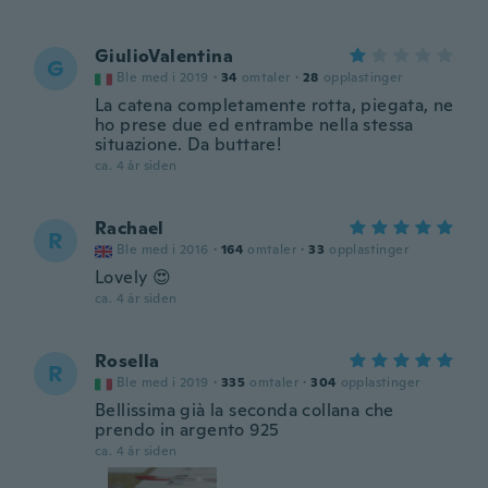
GiulioValentina
G
Ble med i 2019
·
34
omtaler
·
28
opplastinger
La catena completamente rotta, piegata, ne
ho prese due ed entrambe nella stessa
situazione. Da buttare!
ca. 4 år siden
Rachael
R
Ble med i 2016
·
164
omtaler
·
33
opplastinger
Lovely 😍
ca. 4 år siden
Rosella
R
Ble med i 2019
·
335
omtaler
·
304
opplastinger
Bellissima già la seconda collana che
prendo in argento 925
ca. 4 år siden