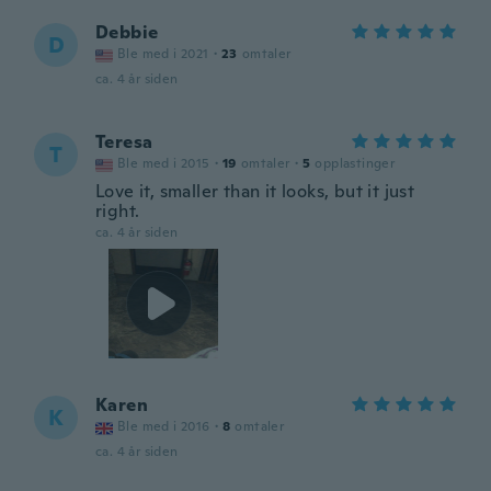
Debbie
D
Ble med i 2021
·
23
omtaler
ca. 4 år siden
Teresa
T
Ble med i 2015
·
19
omtaler
·
5
opplastinger
Love it, smaller than it looks, but it just
right.
ca. 4 år siden
Karen
K
Ble med i 2016
·
8
omtaler
ca. 4 år siden