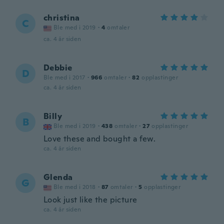
christina
C
Ble med i 2019
·
4
omtaler
ca. 4 år siden
Debbie
D
Ble med i 2017
·
966
omtaler
·
82
opplastinger
ca. 4 år siden
Billy
B
Ble med i 2019
·
438
omtaler
·
27
opplastinger
Love these and bought a few.
ca. 4 år siden
Glenda
G
Ble med i 2018
·
87
omtaler
·
5
opplastinger
Look just like the picture
ca. 4 år siden