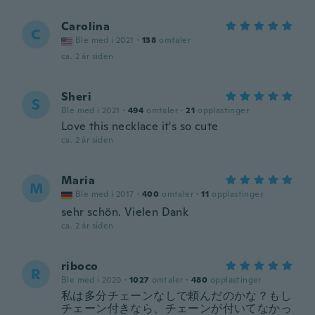
Carolina
C
Ble med i 2021
·
138
omtaler
ca. 2 år siden
Sheri
S
Ble med i 2021
·
494
omtaler
·
21
opplastinger
Love this necklace it's so cute
ca. 2 år siden
Maria
M
Ble med i 2017
·
400
omtaler
·
11
opplastinger
sehr schön. Vielen Dank
ca. 2 år siden
riboco
R
Ble med i 2020
·
1027
omtaler
·
480
opplastinger
私は多分チェーンなしで頼んだのかな？もし
チェーン付きなら、チェーンが付いてなかっ