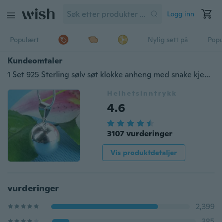
Logg inn
Populært
Nylig sett på
Pop
Kundeomtaler
1 Set 925 Sterling sølv søt klokke anheng med snake kjede smykker sett størrelse 16 "-30"
Helhetsinntrykk
4.6
3107 vurderinger
Vis produktdetaljer
vurderinger
2,399
385