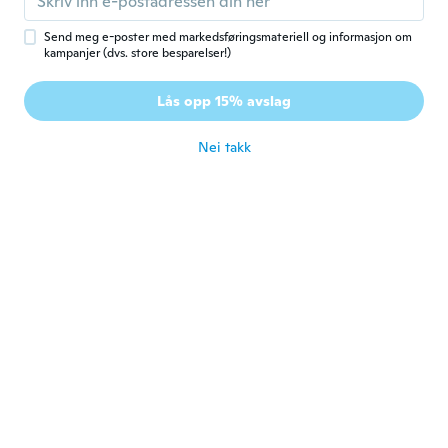
Carino
ca. 5 år siden
Send meg e-poster med markedsføringsmateriell og informasjon om
kampanjer (dvs. store besparelser!)
Reka
R
Lås opp 15% avslag
Ble med i 2016
·
18
omtaler
·
3
opplastinger
ca. 5 år siden
Nei takk
Pat
P
Ble med i 2020
·
6
omtaler
ca. 5 år siden
lillian
L
Ble med i 2020
·
79
omtaler
·
3
opplastinger
Had one many years ago have been looking
for one ever since
ca. 5 år siden
美恵子
美
Ble med i 2020
·
39
omtaler
·
2
opplastinger