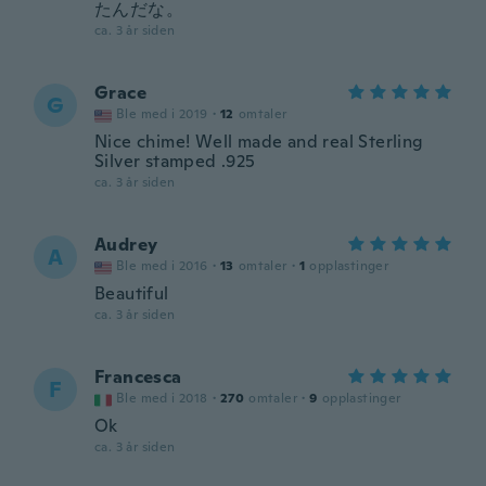
たんだな。
ca. 3 år siden
Grace
G
Ble med i 2019
·
12
omtaler
Nice chime! Well made and real Sterling
Silver stamped .925
ca. 3 år siden
Audrey
A
Ble med i 2016
·
13
omtaler
·
1
opplastinger
Beautiful
ca. 3 år siden
Francesca
F
Ble med i 2018
·
270
omtaler
·
9
opplastinger
Ok
ca. 3 år siden