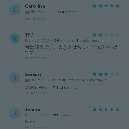
Carolina
C
Ble med i 2021
·
138
omtaler
ca. 4 år siden
智子
智
Ble med i 2020
·
106
omtaler
·
4
opplastinger
音は綺麗です。大きさはちょっと大きかった
です。
ca. 4 år siden
Somsri
S
Ble med i 2019
·
590
omtaler
·
2
opplastinger
VERY PRETTY I LIKE IT .
ca. 4 år siden
Jeanne
J
Ble med i 2019
·
132
omtaler
Nice
ca. 4 år siden