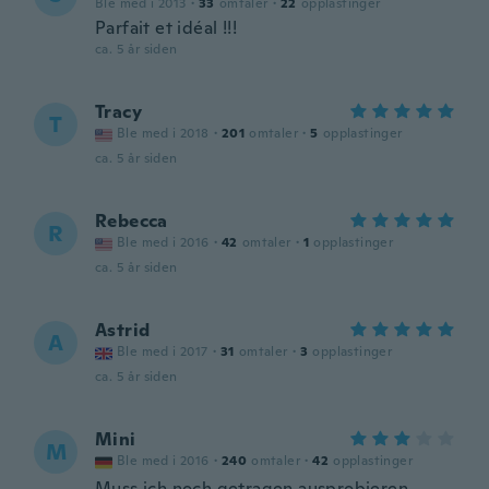
Ble med i 2013
·
33
omtaler
·
22
opplastinger
Parfait et idéal !!!
ca. 5 år siden
Tracy
T
Ble med i 2018
·
201
omtaler
·
5
opplastinger
ca. 5 år siden
Rebecca
R
Ble med i 2016
·
42
omtaler
·
1
opplastinger
ca. 5 år siden
Astrid
A
Ble med i 2017
·
31
omtaler
·
3
opplastinger
ca. 5 år siden
Mini
M
Ble med i 2016
·
240
omtaler
·
42
opplastinger
Muss ich noch getragen ausprobieren