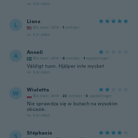
ca. 4 år siden
Liana
L
Ble med i 2018
·
1
omtaler
ca. 5 år siden
Anneli
A
Ble med i 2018
·
6
omtaler
·
1
opplastinger
Väldigt tunn. Hjälper inte mycket
ca. 5 år siden
Wioletta
W
Ble med i 2019
·
22
omtaler
·
3
opplastinger
Nie sprawdza się w butach na wysokim
obcasie.
ca. 5 år siden
Stéphanie
S