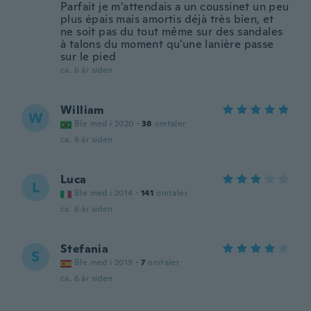
Parfait je m'attendais a un coussinet un peu
plus épais mais amortis déjà très bien, et
ne soit pas du tout même sur des sandales
à talons du moment qu'une lanière passe
sur le pied
ca. 6 år siden
William
W
Ble med i 2020
·
38
omtaler
ca. 6 år siden
Luca
L
Ble med i 2014
·
141
omtaler
ca. 6 år siden
Stefania
S
Ble med i 2019
·
7
omtaler
ca. 6 år siden