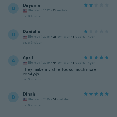
Deyonia
D
Ble med i 2017
·
12
omtaler
ca. 6 år siden
Danielle
D
Ble med i 2015
·
23
omtaler
·
3
opplastinger
ca. 6 år siden
April
A
Ble med i 2019
·
44
omtaler
·
8
opplastinger
They make my stilettos so much more
comfy👍
ca. 6 år siden
Dinah
D
Ble med i 2015
·
14
omtaler
ca. 6 år siden