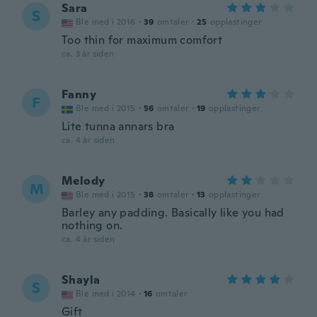
Sara
S
Ble med i 2016
·
39
omtaler
·
25
opplastinger
Too thin for maximum comfort
ca. 3 år siden
Fanny
F
Ble med i 2015
·
56
omtaler
·
19
opplastinger
Lite tunna annars bra
ca. 4 år siden
Melody
M
Ble med i 2015
·
38
omtaler
·
13
opplastinger
Barley any padding. Basically like you had
nothing on.
ca. 4 år siden
Shayla
S
Ble med i 2014
·
16
omtaler
Gift