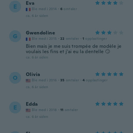
Eva
E
Ble med i 2014
·
6
omtaler
ca. 6 år siden
Gwendoline
G
Ble med i 2015
·
22
omtaler
·
1
opplastinger
Bien mais je me suis trompée de modèle je
voulais les fins et j'ai eu la dentelle 🙄
ca. 6 år siden
Olivia
O
Ble med i 2016
·
35
omtaler
·
4
opplastinger
ca. 6 år siden
Edda
E
Ble med i 2018
·
11
omtaler
ca. 6 år siden