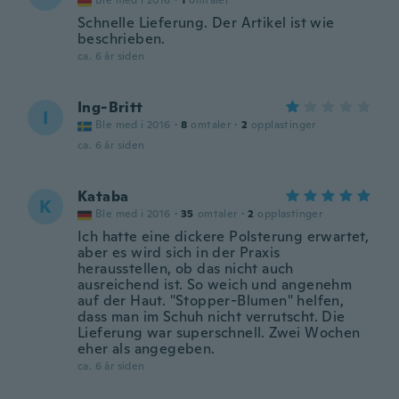
Ble med i 2016
·
1
omtaler
Schnelle Lieferung. Der Artikel ist wie
beschrieben.
ca. 6 år siden
Ing-Britt
I
Ble med i 2016
·
8
omtaler
·
2
opplastinger
ca. 6 år siden
Kataba
K
Ble med i 2016
·
35
omtaler
·
2
opplastinger
Ich hatte eine dickere Polsterung erwartet,
aber es wird sich in der Praxis
herausstellen, ob das nicht auch
ausreichend ist. So weich und angenehm
auf der Haut. "Stopper-Blumen" helfen,
dass man im Schuh nicht verrutscht. Die
Lieferung war superschnell. Zwei Wochen
eher als angegeben.
ca. 6 år siden