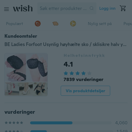
Logg inn
Populært
Nylig sett på
Pop
Kundeomtaler
BE Ladies Forfoot Usynlig høyhælte sko / sklisikre halv yard pads BP
Helhetsinntrykk
4.1
7839 vurderinger
Vis produktdetaljer
vurderinger
4,060
1,549