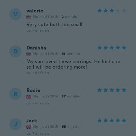
valerie
V
Ble med i 2015
·
2
omtaler
Very cute both too small
ca. 7 år siden
Danisha
D
Ble med i 2015
·
13
omtaler
My son loved these earrings! He lost one
so I will be ordering more!
ca. 7 år siden
Rosie
R
Ble med i 2014
·
27
omtaler
ca. 7 år siden
Jack
J
Ble med i 2015
·
68
omtaler
ca. 7 år siden