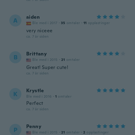
aiden
A
Ble med i 2017
·
35
omtaler
·
11
opplastinger
very niceee
ca. 7 år siden
Brittany
B
Ble med i 2015
·
21
omtaler
Great! Super cute!
ca. 7 år siden
Krystle
K
Ble med i 2016
·
1
omtaler
Perfect
ca. 7 år siden
Penny
P
Ble med i 2015
·
21
omtaler
·
2
opplastinger