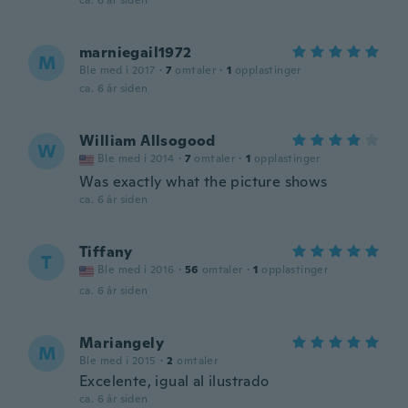
ca. 6 år siden
marniegail1972
M
Ble med i 2017
·
7
omtaler
·
1
opplastinger
ca. 6 år siden
William Allsogood
W
Ble med i 2014
·
7
omtaler
·
1
opplastinger
Was exactly what the picture shows
ca. 6 år siden
Tiffany
T
Ble med i 2016
·
56
omtaler
·
1
opplastinger
ca. 6 år siden
Mariangely
M
Ble med i 2015
·
2
omtaler
Excelente, igual al ilustrado
ca. 6 år siden