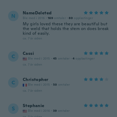
NameDeleted
N
Ble med i 2016
·
169
omtaler
·
80
opplastinger
My girls loved these they are beautiful but
the weld that holds the stem on does break
kind of easily.
ca. 7 år siden
Cassi
C
Ble med i 2015
·
45
omtaler
·
4
opplastinger
ca. 7 år siden
Christopher
C
Ble med i 2015
·
50
omtaler
ca. 7 år siden
Stephanie
S
Ble med i 2016
·
39
omtaler
ca. 7 år siden