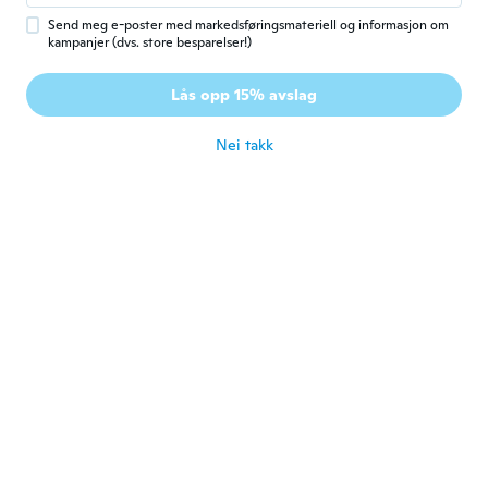
ca. 7 år siden
Send meg e-poster med markedsføringsmateriell og informasjon om
kampanjer (dvs. store besparelser!)
Micol
M
Lås opp 15% avslag
Ble med i 2014
·
35
omtaler
·
10
opplastinger
ca. 7 år siden
Nei takk
Kath
K
Ble med i 2016
·
9
omtaler
·
3
opplastinger
Me encantaron,son iguales a los de la
imagen, demasiado satisfecha con el
producto.
ca. 7 år siden
Sharon
S
Ble med i 2016
·
161
omtaler
·
4
opplastinger
ca. 7 år siden
Gabby
G
Ble med i 2018
·
37
omtaler
·
22
opplastinger