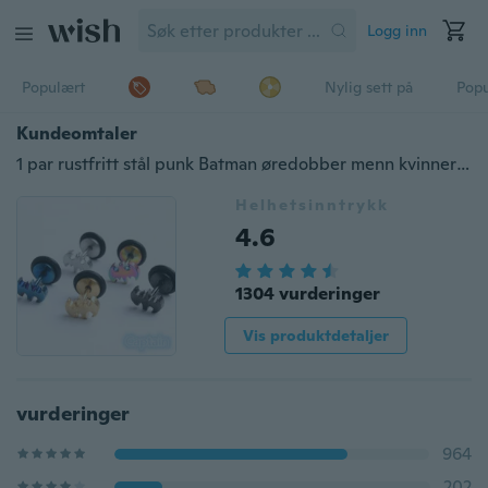
Logg inn
Populært
Nylig sett på
Pop
Kundeomtaler
1 par rustfritt stål punk Batman øredobber menn kvinner ørepropper piercing
Helhetsinntrykk
4.6
1304 vurderinger
Vis produktdetaljer
vurderinger
964
202