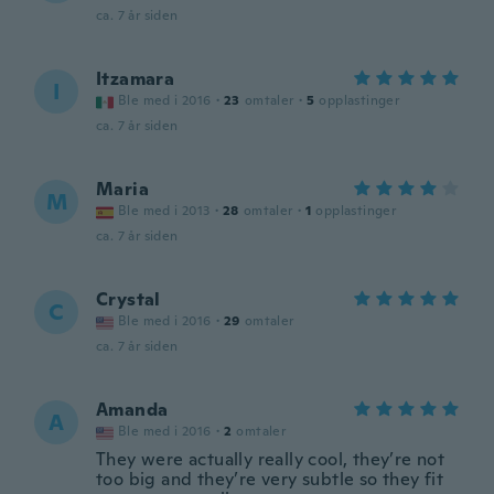
ca. 7 år siden
Itzamara
I
Ble med i 2016
·
23
omtaler
·
5
opplastinger
ca. 7 år siden
Maria
M
Ble med i 2013
·
28
omtaler
·
1
opplastinger
ca. 7 år siden
Crystal
C
Ble med i 2016
·
29
omtaler
ca. 7 år siden
Amanda
A
Ble med i 2016
·
2
omtaler
They were actually really cool, they’re not
too big and they’re very subtle so they fit