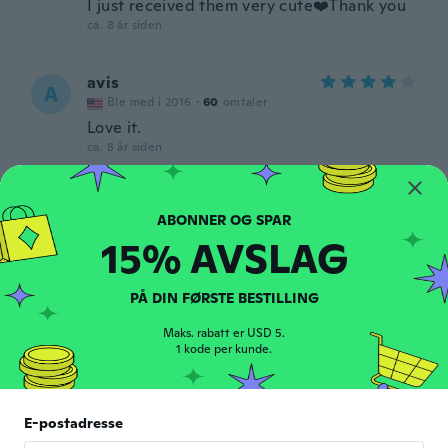
I just received them very cute❤️Thank you
ca. 8 år siden
avis
A
Ble med i 2016
·
60
omtaler
Love it.
ca. 8 år siden
Janelle
J
Ble med i 2018
·
169
omtaler
·
2
opplastinger
15% AVSLAG
ca. 8 år siden
PÅ DIN FØRSTE BESTILLING
Clare
C
Ble med i 2017
·
215
omtaler
·
21
opplastinger
Maks. rabatt er USD 5.
Really pretty
1 kode per kunde.
ca. 8 år siden
Caroline
E-postadresse
C
Ble med i 2017
·
42
omtaler
·
4
opplastinger