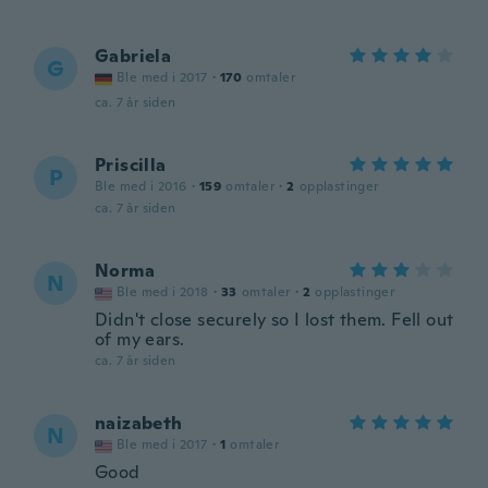
Gabriela
G
Ble med i 2017
·
170
omtaler
ca. 7 år siden
Priscilla
P
Ble med i 2016
·
159
omtaler
·
2
opplastinger
ca. 7 år siden
Norma
N
Ble med i 2018
·
33
omtaler
·
2
opplastinger
Didn't close securely so I lost them. Fell out
of my ears.
ca. 7 år siden
naizabeth
N
Ble med i 2017
·
1
omtaler
Good