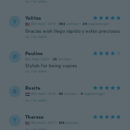
ca. 7 år siden
Yelitza
Y
Ble med i 2015
·
382
omtaler
·
24
opplastinger
Gracias wish llego rápido y están preciosos
ca. 7 år siden
Pauline
P
Ble med i 2017
·
25
omtaler
Stylish for being copies
ca. 7 år siden
Rosita
R
Ble med i 2016
·
63
omtaler
·
4
opplastinger
ca. 7 år siden
Theresa
T
Ble med i 2017
·
138
omtaler
ca. 7 år siden