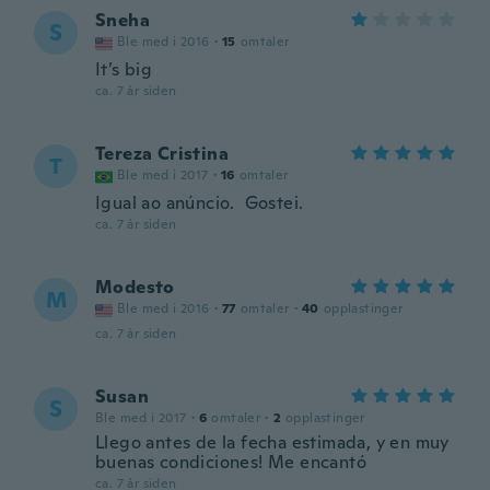
Sneha
S
Ble med i 2016
·
15
omtaler
It’s big
ca. 7 år siden
Tereza Cristina
T
Ble med i 2017
·
16
omtaler
Igual ao anúncio. Gostei.
ca. 7 år siden
Modesto
M
Ble med i 2016
·
77
omtaler
·
40
opplastinger
ca. 7 år siden
Susan
S
Ble med i 2017
·
6
omtaler
·
2
opplastinger
Llego antes de la fecha estimada, y en muy
buenas condiciones! Me encantó
ca. 7 år siden