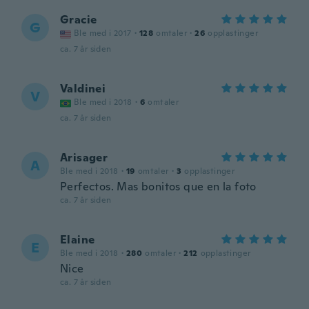
Gracie
G
Ble med i 2017
·
128
omtaler
·
26
opplastinger
ca. 7 år siden
Valdinei
V
Ble med i 2018
·
6
omtaler
ca. 7 år siden
Arisager
A
Ble med i 2018
·
19
omtaler
·
3
opplastinger
Perfectos. Mas bonitos que en la foto
ca. 7 år siden
Elaine
E
Ble med i 2018
·
280
omtaler
·
212
opplastinger
Nice
ca. 7 år siden