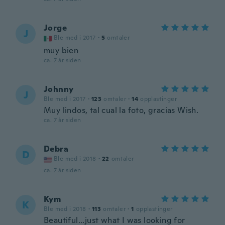
Jorge
J
Ble med i 2017
·
5
omtaler
muy bien
ca. 7 år siden
Johnny
J
Ble med i 2017
·
123
omtaler
·
14
opplastinger
Muy lindos, tal cual la foto, gracias Wish.
ca. 7 år siden
Debra
D
Ble med i 2018
·
22
omtaler
ca. 7 år siden
Kym
K
Ble med i 2018
·
113
omtaler
·
1
opplastinger
Beautiful...just what I was looking for