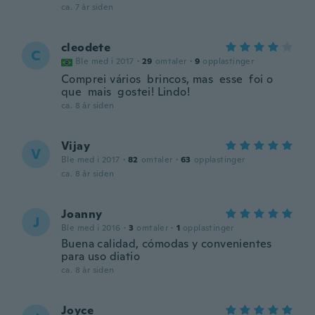
ca. 7 år siden
cleodete
C
Ble med i 2017
·
29
omtaler
·
9
opplastinger
Comprei vários brincos, mas esse foi o
que mais gostei! Lindo!
ca. 8 år siden
Vijay
V
Ble med i 2017
·
82
omtaler
·
63
opplastinger
ca. 8 år siden
Joanny
J
Ble med i 2016
·
3
omtaler
·
1
opplastinger
Buena calidad, cómodas y convenientes
para uso diatio
ca. 8 år siden
Joyce