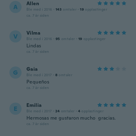
Allen
A
Ble med i 2016
·
143
omtaler
·
19
opplastinger
ca. 7 år siden
Vilma
V
Ble med i 2016
·
95
omtaler
·
19
opplastinger
Lindas
ca. 7 år siden
Gaia
G
Ble med i 2017
·
8
omtaler
Pequeños
ca. 7 år siden
Emilia
E
Ble med i 2017
·
24
omtaler
·
4
opplastinger
Hermosas me gustaron mucho gracias.
ca. 7 år siden