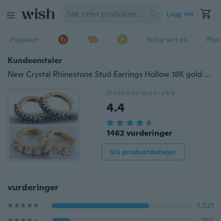
Logg inn
Populært
Nylig sett på
Pop
Kundeomtaler
New Crystal Rhinestone Stud Earrings Hollow 18K gold plated Hoop Earrings
Helhetsinntrykk
4.4
1462 vurderinger
Vis produktdetaljer
vurderinger
1,021
190