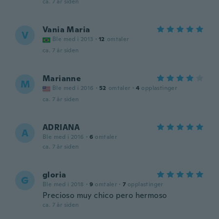
ca. 7 år siden
Vania Maria
V
Ble med i 2013
·
12
omtaler
ca. 7 år siden
Marianne
M
Ble med i 2016
·
52
omtaler
·
4
opplastinger
ca. 7 år siden
ADRIANA
A
Ble med i 2016
·
6
omtaler
ca. 7 år siden
gloria
G
Ble med i 2018
·
9
omtaler
·
7
opplastinger
Precioso muy chico pero hermoso
ca. 7 år siden