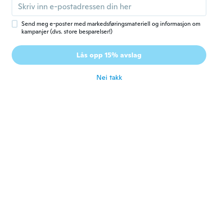
I love them.
ca. 8 år siden
Send meg e-poster med markedsføringsmateriell og informasjon om
kampanjer (dvs. store besparelser!)
Nelida
N
Lås opp 15% avslag
Ble med i 2018
·
37
omtaler
·
2
opplastinger
ca. 8 år siden
Nei takk
Shulamith
S
Ble med i 2017
·
295
omtaler
·
40
opplastinger
It's the four time tha I order them.Thank
you they are wonderful 💖
ca. 8 år siden
Denise
D
Ble med i 2017
·
619
omtaler
ca. 8 år siden
Katrin
K