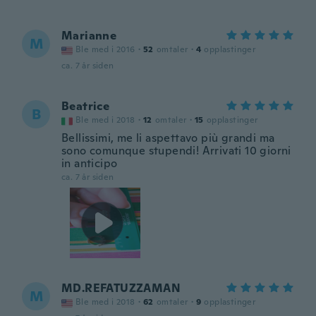
Marianne
M
Ble med i 2016
·
52
omtaler
·
4
opplastinger
ca. 7 år siden
Beatrice
B
Ble med i 2018
·
12
omtaler
·
15
opplastinger
Bellissimi, me li aspettavo più grandi ma
sono comunque stupendi! Arrivati 10 giorni
in anticipo
ca. 7 år siden
MD.REFATUZZAMAN
M
Ble med i 2018
·
62
omtaler
·
9
opplastinger