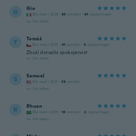
Gio
G
Ble med i 2018
·
83
omtaler
·
61
opplastinger
ca. 3 år siden
Tomáš
T
Ble med i 2015
·
41
omtaler
·
5
opplastinger
Zboží dorazilo spokojenost
ca. 3 år siden
Samuel
S
Ble med i 2017
·
29
omtaler
ca. 3 år siden
Rhuan
R
Ble med i 2019
·
10
omtaler
·
2
opplastinger
ca. 3 år siden