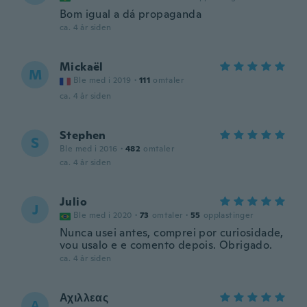
Bom igual a dá propaganda
ca. 4 år siden
Mickaël
M
Ble med i 2019
·
111
omtaler
ca. 4 år siden
Stephen
S
Ble med i 2016
·
482
omtaler
ca. 4 år siden
Julio
J
Ble med i 2020
·
73
omtaler
·
55
opplastinger
Nunca usei antes, comprei por curiosidade,
vou usalo e e comento depois. Obrigado.
ca. 4 år siden
Αχιλλεας
Α