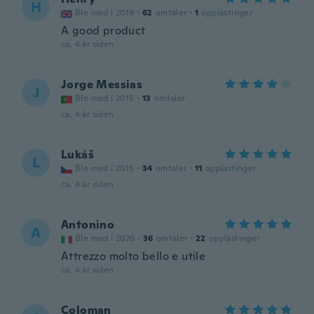
H
Ble med i 2019
·
62
omtaler
·
1
opplastinger
A good product
ca. 4 år siden
Jorge Messias
J
Ble med i 2015
·
13
omtaler
ca. 4 år siden
Lukáš
L
Ble med i 2015
·
34
omtaler
·
11
opplastinger
ca. 4 år siden
Antonino
A
Ble med i 2020
·
36
omtaler
·
22
opplastinger
Attrezzo molto bello e utile
ca. 4 år siden
Coloman