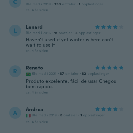
C
Ble med i 2019
·
253
omtaler
·
1
opplastinger
ca. 4 år siden
Lenard
L
Ble med i 2016
·
11
omtaler
·
3
opplastinger
Haven’t used it yet winter is here can’t
wait to use it
ca. 4 år siden
Renato
R
Ble med i 2021
·
37
omtaler
·
32
opplastinger
Produto excelente, fácil de usar Chegou
bem rápido.
ca. 4 år siden
Andrea
A
Ble med i 2019
·
8
omtaler
·
1
opplastinger
ca. 4 år siden