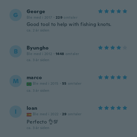
George
G
Ble med i 2017
·
229
omtaler
Good tool to help with fishing knots.
ca. 2 år siden
Byungho
B
Ble med i 2012
·
1448
omtaler
ca. 3 år siden
marco
M
Ble med i 2015
·
55
omtaler
ca. 3 år siden
Ioan
I
Ble med i 2022
·
29
omtaler
Perfecto 👌💯
ca. 3 år siden