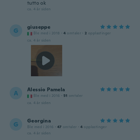
tutto ok
ca. 4 år siden
giuseppe
G
Ble med i 2018
·
4
omtaler
·
2
opplastinger
ca. 4 år siden
Alessio Pamela
A
Ble med i 2016
·
51
omtaler
ca. 4 år siden
Georgina
G
Ble med i 2016
·
47
omtaler
·
4
opplastinger
ca. 4 år siden