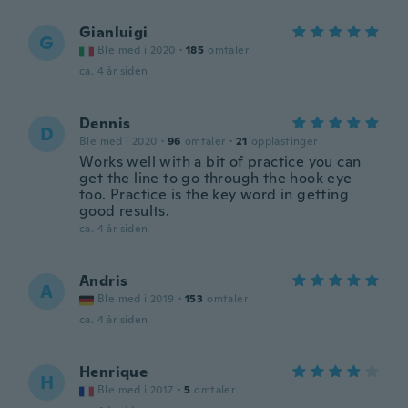
Gianluigi
G
Ble med i 2020
·
185
omtaler
ca. 4 år siden
Dennis
D
Ble med i 2020
·
96
omtaler
·
21
opplastinger
Works well with a bit of practice you can
get the line to go through the hook eye
too. Practice is the key word in getting
good results.
ca. 4 år siden
Andris
A
Ble med i 2019
·
153
omtaler
ca. 4 år siden
Henrique
H
Ble med i 2017
·
5
omtaler