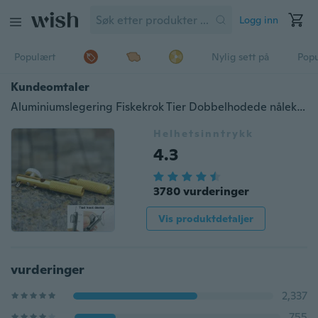
Logg inn
Populært
Nylig sett på
Pop
Kundeomtaler
Aluminiumslegering Fiskekrok Tier Dobbelhodede nåleknuter Slips Fiske Line Knotter Fishhook Tie Device Fiske tilbehør
Helhetsinntrykk
4.3
3780 vurderinger
Vis produktdetaljer
vurderinger
2,337
755