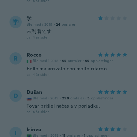
ca. 4 år siden
学
学
Ble med i 2019
·
24
omtaler
未到着です
ca. 4 år siden
Rocco
R
Ble med i 2018
·
95
omtaler
·
95
opplastinger
Bello ma arrivato con molto ritardo
ca. 4 år siden
Dušan
D
Ble med i 2019
·
250
omtaler
·
3
opplastinger
Tovar prišiel načas a v poriadku.
ca. 4 år siden
Irineu
I
Ble med i 2018
·
11
omtaler
·
1
opplastinger