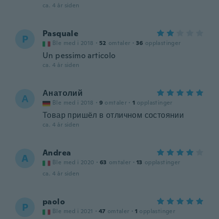
ca. 4 år siden
Pasquale
P
Ble med i 2018
·
52
omtaler
·
36
opplastinger
Un pessimo articolo
ca. 4 år siden
Анатолий
А
Ble med i 2018
·
9
omtaler
·
1
opplastinger
Товар пришёл в отличном состоянии
ca. 4 år siden
Andrea
A
Ble med i 2020
·
63
omtaler
·
13
opplastinger
ca. 4 år siden
paolo
P
Ble med i 2021
·
47
omtaler
·
1
opplastinger