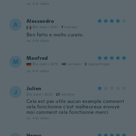
ca. 4 år siden
Alessandro
A
Ble med i 2021
·
7
omtaler
Ben fatto e molto curato.
ca. 4 år siden
Manfred
M
Ble med i 2019
·
40
omtaler
·
2
opplastinger
ca. 4 år siden
Julien
J
Ble med i 2020
·
27
omtaler
Cela est pas utile aucun example comment
cela fonctionne c'est malheureux envoyé
moi comment cela fonctionne merci
ca. 4 år siden
Henry