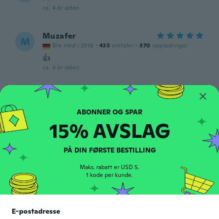
ca. 4 år siden
Muzafer
M
Ble med i 2018
·
435
omtaler
·
370
opplastinger
👍
ca. 4 år siden
Donal
D
Ble med i 2018
·
29
omtaler
ca. 4 år siden
15% AVSLAG
Domenico
D
PÅ DIN FØRSTE BESTILLING
Ble med i 2017
·
30
omtaler
·
25
opplastinger
Conforme alla descrizione. Articolo
Maks. rabatt er USD 5.
funzionale all'uso.
1 kode per kunde.
ca. 4 år siden
E-postadresse
Sandro
S