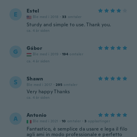
Estel
E
Ble med i 2018
·
33
omtaler
Sturdy and simple to use. Thank you.
ca. 4 år siden
Gábor
G
Ble med i 2019
·
194
omtaler
ca. 4 år siden
Shawn
S
Ble med i 2017
·
295
omtaler
Very happy Thanks
ca. 4 år siden
Antonio
A
Ble med i 2021
·
10
omtaler
·
3
opplastinger
Fantastico, è semplice da usare e lega il filo
agli ami in modo professionale e perfetto