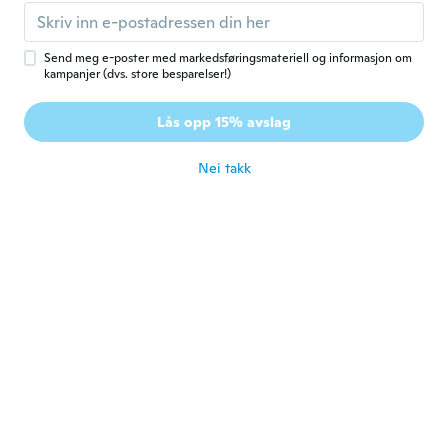
Ble med i 2018
·
15
omtaler
ca. 4 år siden
Send meg e-poster med markedsføringsmateriell og informasjon om
kampanjer (dvs. store besparelser!)
corrado
C
Ble med i 2020
·
129
omtaler
·
3
opplastinger
Lås opp 15% avslag
Niente di eccezionale
ca. 4 år siden
Nei takk
Alonso
A
Ble med i 2021
·
3
omtaler
Fácil de usar.
ca. 4 år siden
Sagrys
S
Ble med i 2016
·
34
omtaler
·
3
opplastinger
Nice did use it work wonderful thank whish
ca. 4 år siden
William