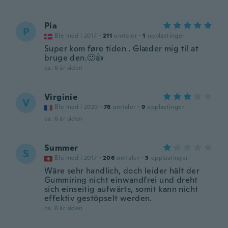
Pia
P
Ble med i 2017
·
211
omtaler
·
1
opplastinger
Super kom føre tiden . Glæder mig til at
bruge den.🙂👍
ca. 6 år siden
Virginie
V
Ble med i 2020
·
78
omtaler
·
9
opplastinger
ca. 6 år siden
Summer
S
Ble med i 2017
·
206
omtaler
·
3
opplastinger
Wäre sehr handlich, doch leider hält der
Gummiring nicht einwandfrei und dreht
sich einseitig aufwärts, somit kann nicht
effektiv gestöpselt werden.
ca. 6 år siden