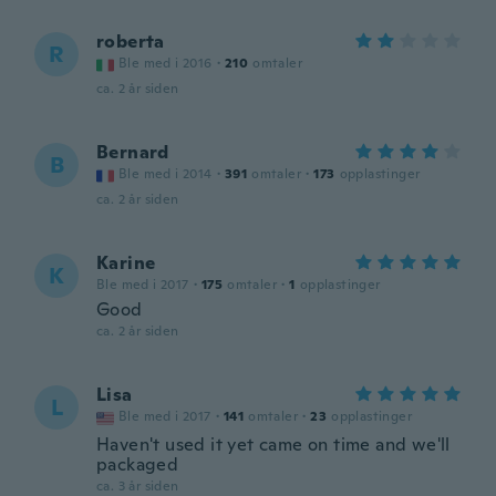
roberta
R
Ble med i 2016
·
210
omtaler
ca. 2 år siden
Bernard
B
Ble med i 2014
·
391
omtaler
·
173
opplastinger
ca. 2 år siden
Karine
K
Ble med i 2017
·
175
omtaler
·
1
opplastinger
Good
ca. 2 år siden
Lisa
L
Ble med i 2017
·
141
omtaler
·
23
opplastinger
Haven't used it yet came on time and we'll
packaged
ca. 3 år siden