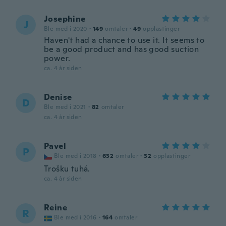
Josephine
J
Ble med i 2020
·
149
omtaler
·
49
opplastinger
Haven't had a chance to use it. It seems to
be a good product and has good suction
power.
ca. 4 år siden
Denise
D
Ble med i 2021
·
82
omtaler
ca. 4 år siden
Pavel
P
Ble med i 2018
·
632
omtaler
·
32
opplastinger
Trošku tuhá.
ca. 4 år siden
Reine
R
Ble med i 2016
·
164
omtaler