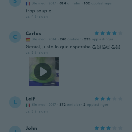
S
Ble med i 2017
·
624
omtaler
·
102
opplastinger
trop souple
ca. 4 år siden
Carlos
C
Ble med i 2014
·
246
omtaler
·
235
opplastinger
Genial, justo lo que esperaba 👏🏻👏🏻👏🏻
ca. 5 år siden
Leif
L
Ble med i 2017
·
372
omtaler
·
2
opplastinger
ca. 5 år siden
John
J