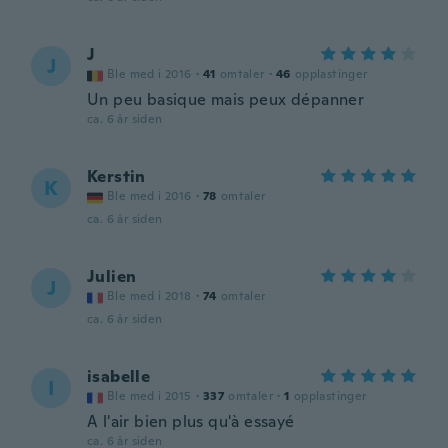
J
J
Ble med i 2016
·
41
omtaler
·
46
opplastinger
Un peu basique mais peux dépanner
ca. 6 år siden
Kerstin
K
Ble med i 2016
·
78
omtaler
ca. 6 år siden
Julien
J
Ble med i 2018
·
74
omtaler
ca. 6 år siden
isabelle
I
Ble med i 2015
·
337
omtaler
·
1
opplastinger
A l'air bien plus qu'à essayé
ca. 6 år siden