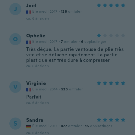
Joël
J
Ble med i 2017
·
128
omtaler
ca. 6 år siden
Ophelie
O
Ble med i 2017
·
7
omtaler
·
6
opplastinger
Très déçue. La partie ventouse de plie très
vite et se détache rapidement. La partie
plastique est très dure à compresser
ca. 6 år siden
Virginie
V
Ble med i 2014
·
525
omtaler
Parfait
ca. 6 år siden
Sandra
S
Ble med i 2017
·
477
omtaler
·
15
opplastinger
ca. 6 år siden