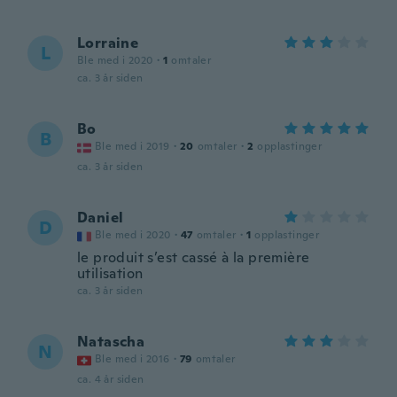
Lorraine
L
Ble med i 2020
·
1
omtaler
ca. 3 år siden
Bo
B
Ble med i 2019
·
20
omtaler
·
2
opplastinger
ca. 3 år siden
Daniel
D
Ble med i 2020
·
47
omtaler
·
1
opplastinger
le produit s’est cassé à la première
utilisation
ca. 3 år siden
Natascha
N
Ble med i 2016
·
79
omtaler
ca. 4 år siden