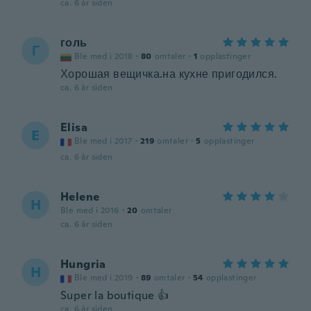
ca. 6 år siden
голь
Г
Ble med i 2018
·
80
omtaler
·
1
opplastinger
Хорошая вещичка.на кухне пригодился.
ca. 6 år siden
Elisa
E
Ble med i 2017
·
219
omtaler
·
5
opplastinger
ca. 6 år siden
Helene
H
Ble med i 2016
·
20
omtaler
ca. 6 år siden
Hungria
H
Ble med i 2019
·
89
omtaler
·
54
opplastinger
Super la boutique 👍
ca. 6 år siden