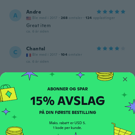
Andre
A
Ble med i 2017
·
268
omtaler
·
124
opplastinger
Great item
ca. 6 år siden
Chantal
C
Ble med i 2017
·
104
omtaler
ca. 6 år siden
PAULA
P
Ble med i 2018
·
557
omtaler
·
996
opplastinger
Super, vraiment pratique ça petite taille, et
15% AVSLAG
efficace, merci wish et la boutique 💙😘
ca. 6 år siden
PÅ DIN FØRSTE BESTILLING
Maks. rabatt er USD 5.
1 kode per kunde.