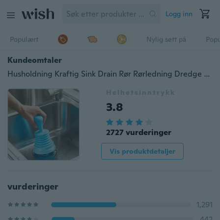
Logg inn
Populært
Nylig sett på
Pop
Kundeomtaler
Husholdning Kraftig Sink Drain Rør Rørledning Dredge sugekopp Toalettstempler
Helhetsinntrykk
3.8
2727 vurderinger
Vis produktdetaljer
vurderinger
1,291
442