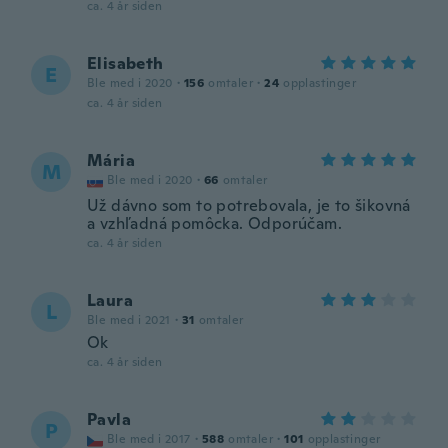
ca. 4 år siden
Elisabeth
E
Ble med i 2020
·
156
omtaler
·
24
opplastinger
ca. 4 år siden
Mária
M
Ble med i 2020
·
66
omtaler
Už dávno som to potrebovala, je to šikovná
a vzhľadná pomôcka. Odporúčam.
ca. 4 år siden
Laura
L
Ble med i 2021
·
31
omtaler
Ok
ca. 4 år siden
Pavla
P
Ble med i 2017
·
588
omtaler
·
101
opplastinger