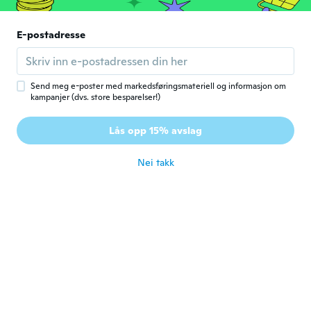
E-postadresse
Giorgos
G
Ble med i 2016
·
2
omtaler
ca. 6 år siden
Send meg e-poster med markedsføringsmateriell og informasjon om
kampanjer (dvs. store besparelser!)
Morshadul
M
Ble med i 2015
·
43
omtaler
·
19
opplastinger
Lås opp 15% avslag
Cheap/ fancy
ca. 6 år siden
Nei takk
Delphine
D
Ble med i 2018
·
100
omtaler
·
1
opplastinger
ca. 6 år siden
Aureline
A
Ble med i 2019
·
51
omtaler
Pas encore utilisé
ca. 6 år siden