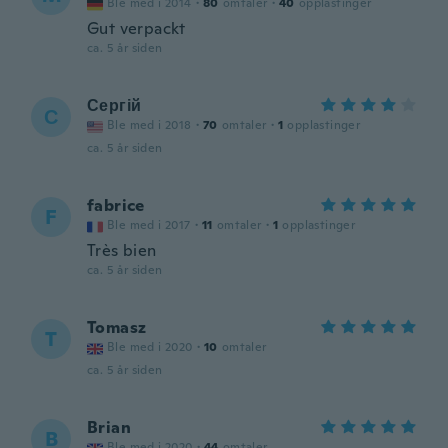
Ble med i 2014
·
80
omtaler
·
40
opplastinger
Gut verpackt
ca. 5 år siden
Сергій
С
Ble med i 2018
·
70
omtaler
·
1
opplastinger
ca. 5 år siden
fabrice
F
Ble med i 2017
·
11
omtaler
·
1
opplastinger
Très bien
ca. 5 år siden
Tomasz
T
Ble med i 2020
·
10
omtaler
ca. 5 år siden
Brian
B
Ble med i 2020
·
44
omtaler