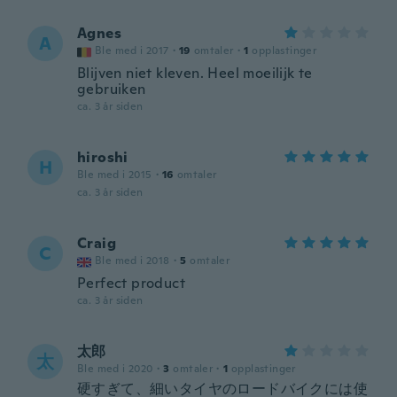
Agnes
A
Ble med i 2017
·
19
omtaler
·
1
opplastinger
Blijven niet kleven. Heel moeilijk te
gebruiken
ca. 3 år siden
hiroshi
H
Ble med i 2015
·
16
omtaler
ca. 3 år siden
Craig
C
Ble med i 2018
·
5
omtaler
Perfect product
ca. 3 år siden
太郎
太
Ble med i 2020
·
3
omtaler
·
1
opplastinger
硬すぎて、細いタイヤのロードバイクには使