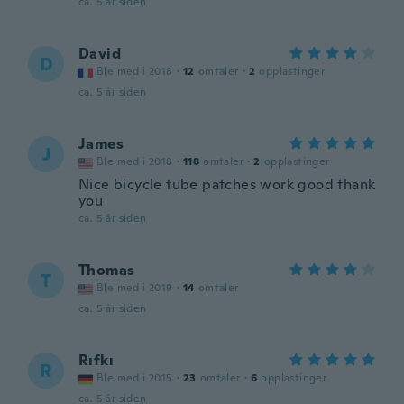
ca. 5 år siden
David
D
Ble med i 2018
·
12
omtaler
·
2
opplastinger
ca. 5 år siden
James
J
Ble med i 2018
·
118
omtaler
·
2
opplastinger
Nice bicycle tube patches work good thank
you
ca. 5 år siden
Thomas
T
Ble med i 2019
·
14
omtaler
ca. 5 år siden
Rıfkı
R
Ble med i 2015
·
23
omtaler
·
6
opplastinger
ca. 5 år siden