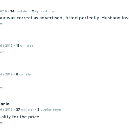
2016
·
24
omtaler
·
2
opplastinger
our was correct as advertised, fitted perfectly. Husband lo
den
d i 2015
·
11
omtaler
den
d i 2019
·
8
omtaler
den
arie
d i 2018
·
27
omtaler
·
2
opplastinger
lity for the price.
den