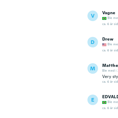
Vagne
V
Ble me
ca. 6 år si
Drew
D
Ble me
ca. 6 år si
Matth
M
Ble med i 
Very sty
ca. 6 år si
EDVAL
E
Ble me
ca. 6 år si