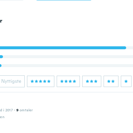
r
Nyttigste
d i 2017
·
9
omtaler
den