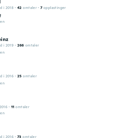
d
d i 2018
·
42
omtaler
·
7
opplastinger
t
den
einz
d i 2019
·
266
omtaler
den
d i 2016
·
25
omtaler
den
2016
·
11
omtaler
den
d i 2016
·
73
omtaler