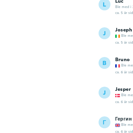
Luc
L
Ble med i 
ca. 5 år si
Joseph
J
Ble me
ca. 5 år si
Bruno
B
Ble me
ca. 6 år si
Jesper
J
Ble me
ca. 6 år si
Гергин
Г
Ble me
ca. 6 år si