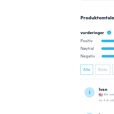
Produktomtale
vurderinger
Positiv
Nøytral
Negativ
Alle
Bilde
Ivan
I
Ble me
ca. 4 år si