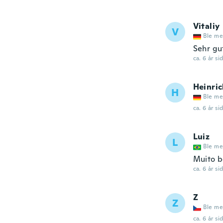
Vitaliy
V
Ble me
Sehr gu
ca. 6 år si
Heinri
H
Ble me
ca. 6 år si
Luiz
L
Ble me
Muito b
ca. 6 år si
Z
Z
Ble me
ca. 6 år si