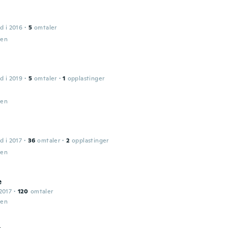
d i 2016
·
5
omtaler
den
d i 2019
·
5
omtaler
·
1
opplastinger
den
d i 2017
·
36
omtaler
·
2
opplastinger
den
e
2017
·
120
omtaler
den