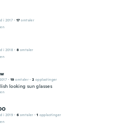
d i 2017
·
17
omtaler
den
d i 2018
·
8
omtaler
den
ew
2017
·
19
omtaler
·
2
opplastinger
lish looking sun glasses
den
DO
d i 2019
·
6
omtaler
·
1
opplastinger
den