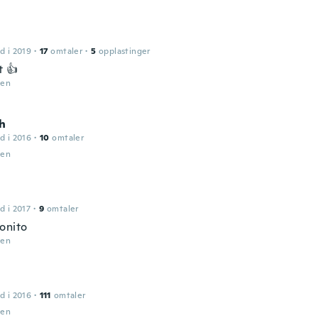
d i 2019
·
17
omtaler
·
5
opplastinger
t 👍
den
ch
d i 2016
·
10
omtaler
den
d i 2017
·
9
omtaler
onito
den
d i 2016
·
111
omtaler
den