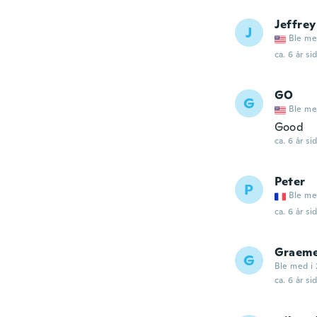
Jeffrey
J
Ble me
ca. 6 år si
GO
G
Ble me
Good
ca. 6 år si
Peter
P
Ble me
ca. 6 år si
Graem
G
Ble med i 
ca. 6 år si