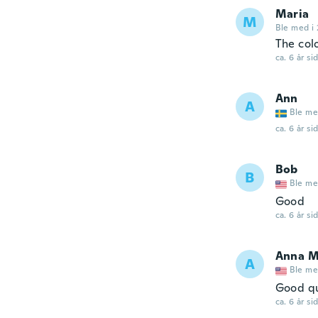
Maria
M
Ble med i 
The col
ca. 6 år si
Ann
A
Ble me
ca. 6 år si
Bob
B
Ble me
Good
ca. 6 år si
Anna M
A
Ble me
Good qua
ca. 6 år si