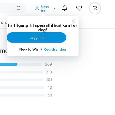
Logg
inn
rutstyr
Gadgets
Verktøy
Mer
Få tilgang til spesialtilbud kun for
deg!
Logg inn
Sommerkjørebriller polariserte utendørs idrettsmenn menn solbriller briller briller
New to Wish?
Registrer deg
569
218
101
42
51