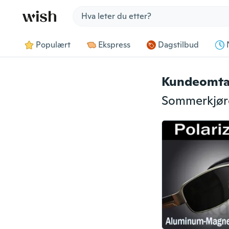
Jump to section
Populært
Ekspress
Dagstilbud
Kundeomta