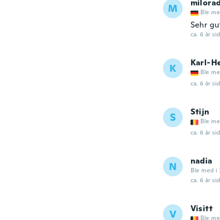
milora
M
Ble me
Sehr gu
ca. 6 år si
Karl-H
K
Ble me
ca. 6 år si
Stijn
S
Ble me
ca. 6 år si
nadia
N
Ble med i 
ca. 6 år si
Visitt
V
Ble me