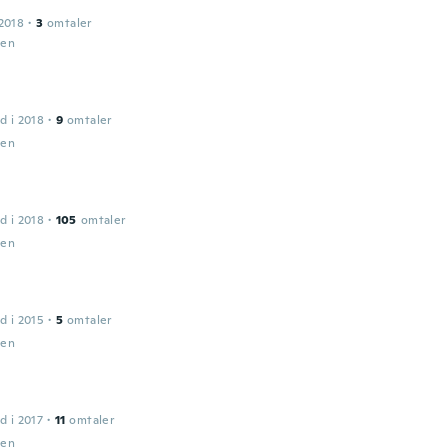
2018
·
3
omtaler
den
d i 2018
·
9
omtaler
den
d i 2018
·
105
omtaler
den
d i 2015
·
5
omtaler
den
d i 2017
·
11
omtaler
den