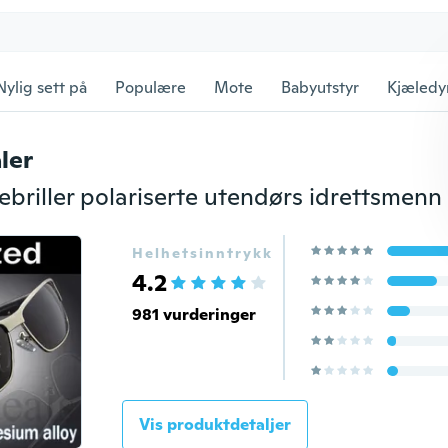
Nylig sett på
Populære
Mote
Babyutstyr
Kjæledy
ler
Helhetsinntrykk
4.2
981 vurderinger
Vis produktdetaljer