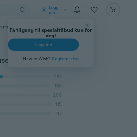
Logg
inn
rutstyr
Gadgets
Verktøy
Mer
Få tilgang til spesialtilbud kun for
deg!
Logg inn
Mote Høst V-hals Langermet Glidelås Sexy Chiffonbluser Kvinner arbeidstøy Blusas Femininas Topper 6 Farge Ensfarget
New to Wish?
Registrer deg
282
158
200
115
147