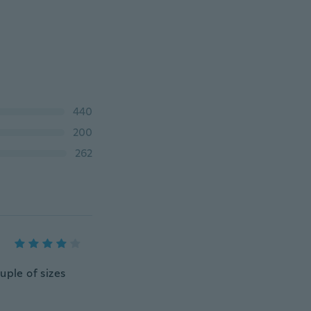
440
200
262
ouple of sizes