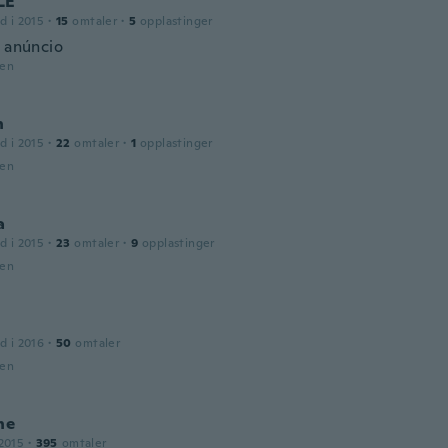
LE
d i 2015
·
15
omtaler
·
5
opplastinger
o anúncio
den
n
d i 2015
·
22
omtaler
·
1
opplastinger
den
a
d i 2015
·
23
omtaler
·
9
opplastinger
den
d i 2016
·
50
omtaler
den
ne
2015
·
395
omtaler