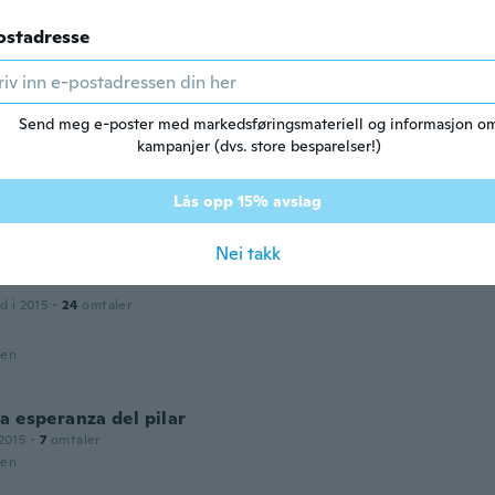
den
ostadresse
d i 2014
·
22
omtaler
den
Send meg e-poster med markedsføringsmateriell og informasjon o
kampanjer (dvs. store besparelser!)
2013
·
63
omtaler
·
1
opplastinger
Lås opp 15% avslag
den
Nei takk
d i 2015
·
24
omtaler
den
a esperanza del pilar
2015
·
7
omtaler
den