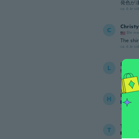
発色が
ca. 6 år si
Christy
C
Ble me
The shir
ca. 6 år si
L
L
Ble me
ca. 6 år si
Hacena
H
Ble me
ca. 6 år si
Terry
T
Ble me