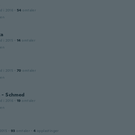
a
d i 2016
·
54
omtaler
den
ka
d i 2015
·
14
omtaler
den
d i 2015
·
70
omtaler
den
 - Schmed
d i 2016
·
19
omtaler
den
2015
·
93
omtaler
·
4
opplastinger