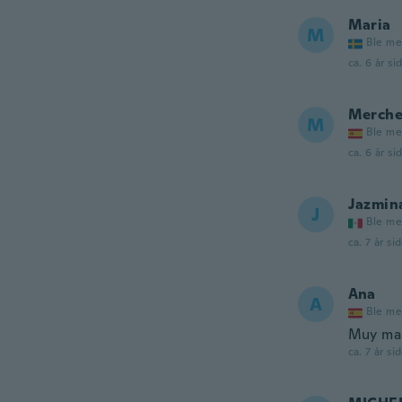
Maria
M
Ble me
ca. 6 år si
Merch
M
Ble me
ca. 6 år si
Jazmin
J
Ble me
ca. 7 år si
Ana
A
Ble me
Muy mala
ca. 7 år si