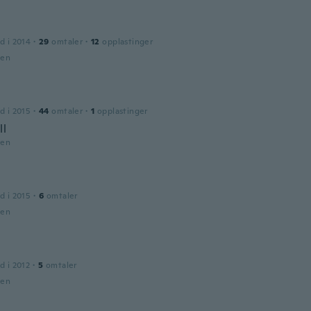
d i 2014
·
29
omtaler
·
12
opplastinger
den
d i 2015
·
44
omtaler
·
1
opplastinger
ll
den
d i 2015
·
6
omtaler
den
d i 2012
·
5
omtaler
den