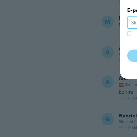
ca. 6 år si
E-p
Mina
M
Ble me
ca. 6 år si
Amber
A
Ble med i 
ca. 6 år si
Ana
A
Ble me
bonita
ca. 6 år si
Gabriel
G
Ble med i 
ca. 6 år si