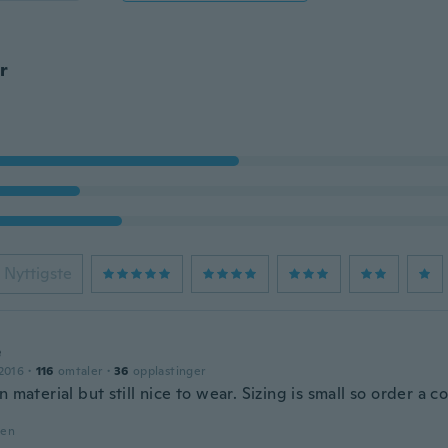
r
Nyttigste
e
2016
·
116
omtaler
·
36
opplastinger
n material but still nice to wear. Sizing is small so order a c
den