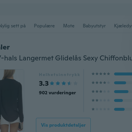
Nylig sett på
Populære
Mote
Babyutstyr
Kjæledy
ler
Helhetsinntrykk
3.3
902 vurderinger
Vis produktdetaljer