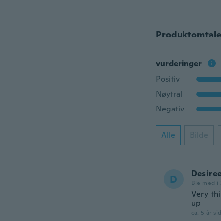
Produktomtale
vurderinger
Positiv
Nøytral
Negativ
Alle
Bilde
Desire
D
Ble med i 
Very thi
up
ca. 5 år si