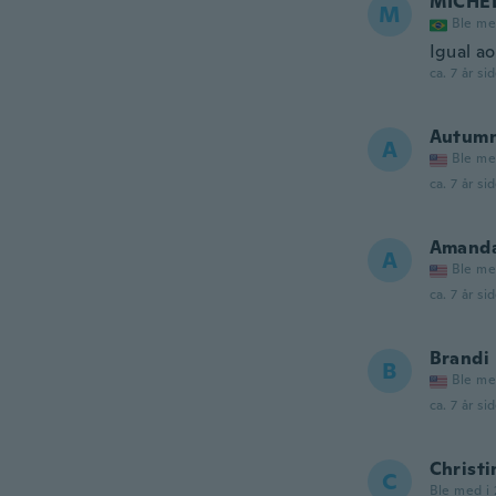
MICHE
M
Ble me
Igual a
ca. 7 år si
Autum
A
Ble me
ca. 7 år si
Amand
A
Ble me
ca. 7 år si
Brandi
B
Ble me
ca. 7 år si
Christi
C
Ble med i 