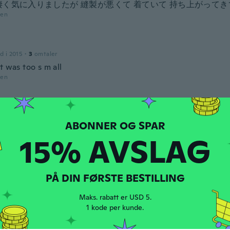
凄く気に入りましたが 縫製が悪くて 着ていて 持ち上がって
den
d i 2015
·
3
omtaler
t was too s m all
den
d i 2015
·
186
omtaler
·
17
opplastinger
den
15% AVSLAG
d i 2015
·
2
omtaler
PÅ DIN FØRSTE BESTILLING
den
Maks. rabatt er USD 5.
1 kode per kunde.
d i 2015
·
29
omtaler