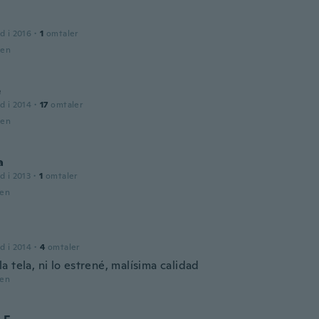
d i 2016
·
1
omtaler
den
e
d i 2014
·
17
omtaler
den
a
d i 2013
·
1
omtaler
den
d i 2014
·
4
omtaler
 tela, ni lo estrené, malísima calidad
den