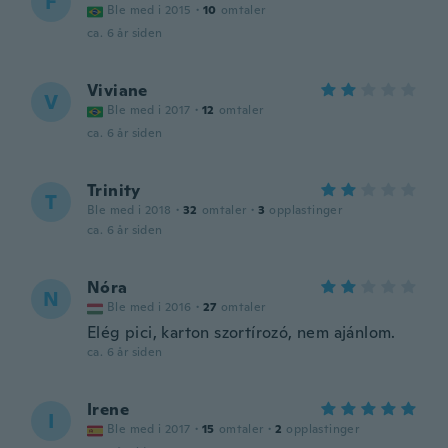
F
Ble med i 2015
·
10
omtaler
ca. 6 år siden
Viviane
V
Ble med i 2017
·
12
omtaler
ca. 6 år siden
Trinity
T
Ble med i 2018
·
32
omtaler
·
3
opplastinger
ca. 6 år siden
Nóra
N
Ble med i 2016
·
27
omtaler
Elég pici, karton szortírozó, nem ajánlom.
ca. 6 år siden
Irene
I
Ble med i 2017
·
15
omtaler
·
2
opplastinger