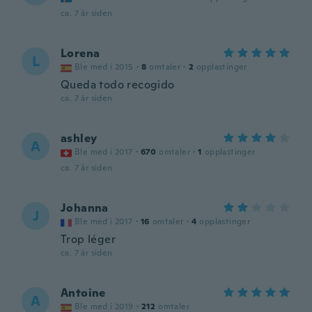
ca. 7 år siden
Lorena
L
Ble med i 2015
·
8
omtaler
·
2
opplastinger
Queda todo recogido
ca. 7 år siden
ashley
A
Ble med i 2017
·
670
omtaler
·
1
opplastinger
ca. 7 år siden
Johanna
J
Ble med i 2017
·
16
omtaler
·
4
opplastinger
Trop léger
ca. 7 år siden
Antoine
A
Ble med i 2019
·
212
omtaler