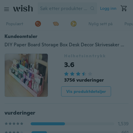
Logg inn
Populært
Nylig sett på
Pop
Kundeomtaler
DIY Paper Board Storage Box Desk Decor Skrivesaker Makeup Kosmetisk arrangør Ny
Helhetsinntrykk
3.6
3756 vurderinger
Vis produktdetaljer
vurderinger
1,539
661