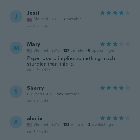
Jessi
J
Ble med i 2015
·
7
omtaler
ca. 4 år siden
Mary
M
Ble med i 2016
·
127
omtaler
·
8
opplastinger
Paper board implies something much
sturdier than this is.
ca. 5 år siden
Sherry
S
Ble med i 2016
·
125
omtaler
ca. 5 år siden
alanie
A
Ble med i 2016
·
152
omtaler
·
2
opplastinger
ca. 5 år siden