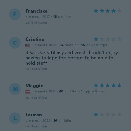
Francisca
F
Ble med i 2017
·
16
omtaler
ca. 3 år siden
Cristina
C
Ble med i 2022
·
34
omtaler
·
16
opplastinger
It was very filmsy and weak. I didn't enjoy
having to tape the bottom to be able to
hold stuff
ca. 3 år siden
Maggie
M
Ble med i 2017
·
46
omtaler
·
1
opplastinger
ca. 3 år siden
Lauren
L
Ble med i 2023
·
16
omtaler
ca. 3 år siden