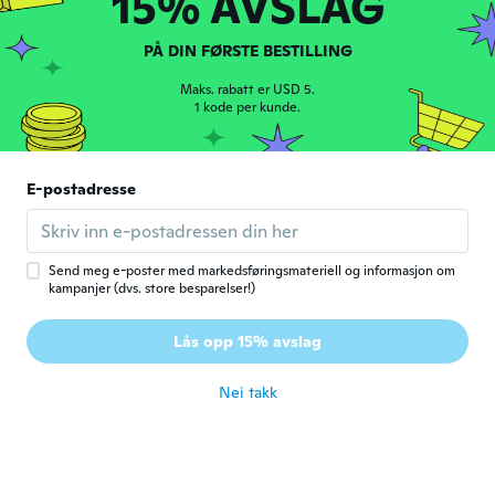
15% AVSLAG
PÅ DIN FØRSTE BESTILLING
Gemma
G
Ble med i 2019
·
21
omtaler
Maks. rabatt er USD 5.
Es pequeño pero util
1 kode per kunde.
ca. 7 år siden
Baillee
E-postadresse
B
Ble med i 2016
·
119
omtaler
·
9
opplastinger
ca. 7 år siden
Send meg e-poster med markedsføringsmateriell og informasjon om
kampanjer (dvs. store besparelser!)
Caroline
C
Ble med i 2012
·
17
omtaler
·
7
opplastinger
Lås opp 15% avslag
Kinda flimsy
ca. 7 år siden
Nei takk
Jasmina
J
Ble med i 2012
·
294
omtaler
·
12
opplastinger
ca. 7 år siden