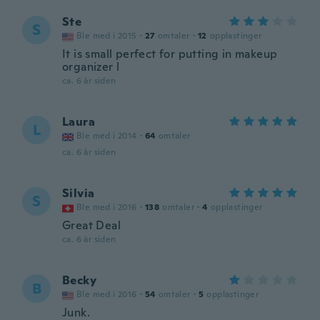
Ste
S
Ble med i 2015
·
27
omtaler
·
12
opplastinger
It is small perfect for putting in makeup
organizer l
ca. 6 år siden
Laura
L
Ble med i 2014
·
64
omtaler
ca. 6 år siden
Silvia
S
Ble med i 2016
·
138
omtaler
·
4
opplastinger
Great Deal
ca. 6 år siden
Becky
B
Ble med i 2016
·
54
omtaler
·
5
opplastinger
Junk.