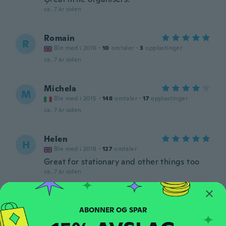
ca. 7 år siden
Romain
R
Ble med i 2016
·
10
omtaler
·
3
opplastinger
ca. 7 år siden
Michela
M
Ble med i 2015
·
148
omtaler
·
17
opplastinger
ca. 7 år siden
Helen
H
Ble med i 2018
·
127
omtaler
Great for stationary and other things too
ca. 7 år siden
Cátia Filipa
C
Ble med i 2017
·
34
omtaler
ca. 7 år siden