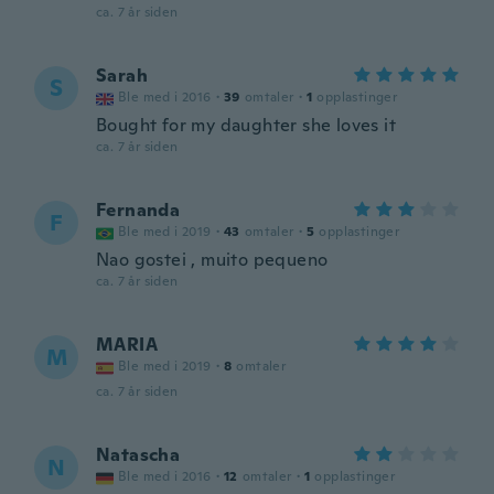
ca. 7 år siden
Sarah
S
Ble med i 2016
·
39
omtaler
·
1
opplastinger
Bought for my daughter she loves it
ca. 7 år siden
Fernanda
F
Ble med i 2019
·
43
omtaler
·
5
opplastinger
Nao gostei , muito pequeno
ca. 7 år siden
MARIA
M
Ble med i 2019
·
8
omtaler
ca. 7 år siden
Natascha
N
Ble med i 2016
·
12
omtaler
·
1
opplastinger