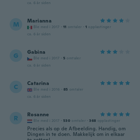
ca. 6 år siden
Marianna
M
Ble med i 2017
·
11
omtaler
·
1
opplastinger
ca. 6 år siden
Gabina
G
Ble med i 2017
·
5
omtaler
ca. 6 år siden
Catarina
C
Ble med i 2016
·
85
omtaler
ca. 6 år siden
Rosanne
R
Ble med i 2017
·
530
omtaler
·
368
opplastinger
Precies als op de Afbeelding. Handig, om
Dingen in te doen. Makkelijk om in elkaar
te zetten!