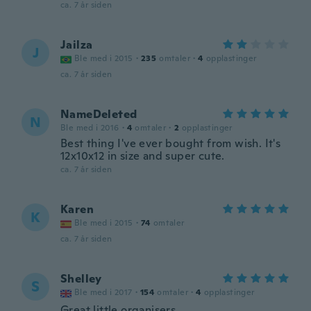
ca. 7 år siden
Jailza
J
Ble med i 2015
·
235
omtaler
·
4
opplastinger
ca. 7 år siden
NameDeleted
N
Ble med i 2016
·
4
omtaler
·
2
opplastinger
Best thing I've ever bought from wish. It's
12x10x12 in size and super cute.
ca. 7 år siden
Karen
K
Ble med i 2015
·
74
omtaler
ca. 7 år siden
Shelley
S
Ble med i 2017
·
154
omtaler
·
4
opplastinger
Ģreat little organisers.