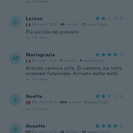
ca. 7 år siden
Lorena
L
Ble med i 2019
·
40
omtaler
·
7
opplastinger
Più piccolo del previsto
ca. 7 år siden
Mariagrazia
M
Ble med i 2013
·
7
omtaler
·
3
opplastinger
Articolo carino e utile. Di cartone, ma tutto
sommato funzionale. Arrivato molto tardi.
ca. 7 år siden
Anette
A
Ble med i 2013
·
260
omtaler
·
1
opplastinger
ca. 7 år siden
Annette
A
Ble med i 2016
·
72
omtaler
·
37
opplastinger