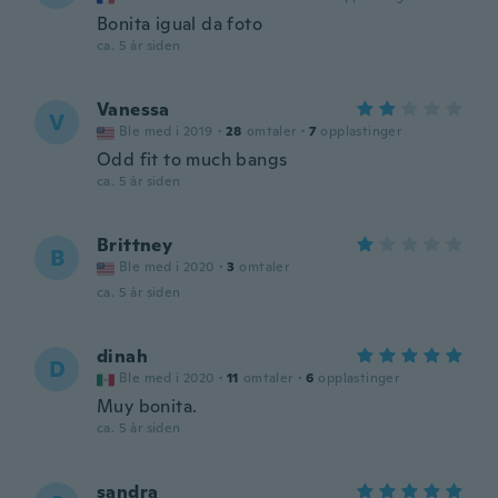
Bonita igual da foto
ca. 5 år siden
Vanessa
V
Ble med i 2019
·
28
omtaler
·
7
opplastinger
Odd fit to much bangs
ca. 5 år siden
Brittney
B
Ble med i 2020
·
3
omtaler
ca. 5 år siden
dinah
D
Ble med i 2020
·
11
omtaler
·
6
opplastinger
Muy bonita.
ca. 5 år siden
sandra