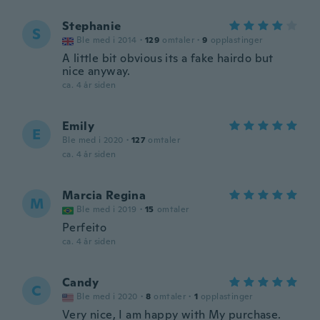
Stephanie
S
Ble med i 2014
·
129
omtaler
·
9
opplastinger
A little bit obvious its a fake hairdo but
nice anyway.
ca. 4 år siden
Emily
E
Ble med i 2020
·
127
omtaler
ca. 4 år siden
Marcia Regina
M
Ble med i 2019
·
15
omtaler
Perfeito
ca. 4 år siden
Candy
C
Ble med i 2020
·
8
omtaler
·
1
opplastinger
Very nice, I am happy with My purchase.