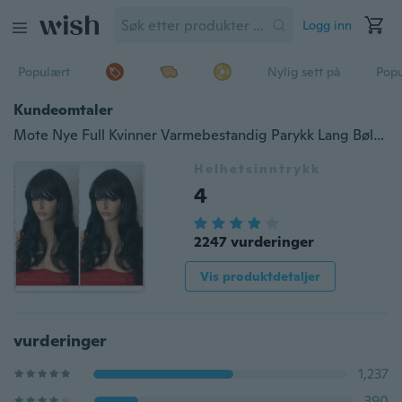
Logg inn
Populært
Nylig sett på
Pop
Kundeomtaler
Mote Nye Full Kvinner Varmebestandig Parykk Lang Bølget Frynsebrun Svart Parykk
Helhetsinntrykk
4
2247 vurderinger
Vis produktdetaljer
vurderinger
1,237
390