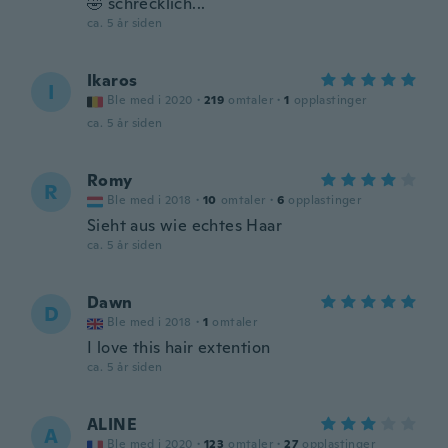
🤣 schrecklich...
ca. 5 år siden
Ikaros
I
Ble med i 2020
·
219
omtaler
·
1
opplastinger
ca. 5 år siden
Romy
R
Ble med i 2018
·
10
omtaler
·
6
opplastinger
Sieht aus wie echtes Haar
ca. 5 år siden
Dawn
D
Ble med i 2018
·
1
omtaler
I love this hair extention
ca. 5 år siden
ALINE
A
Ble med i 2020
·
123
omtaler
·
27
opplastinger