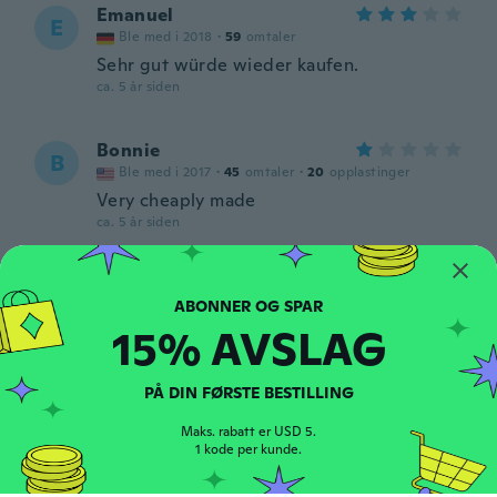
Emanuel
E
Ble med i 2018
·
59
omtaler
Sehr gut würde wieder kaufen.
ca. 5 år siden
Bonnie
B
Ble med i 2017
·
45
omtaler
·
20
opplastinger
Very cheaply made
ca. 5 år siden
Jennell
J
Ble med i 2021
·
7
omtaler
15% AVSLAG
Like this wig a lot
ca. 5 år siden
PÅ DIN FØRSTE BESTILLING
May
M
Maks. rabatt er USD 5.
Ble med i 2020
·
2
omtaler
1 kode per kunde.
ca. 5 år siden