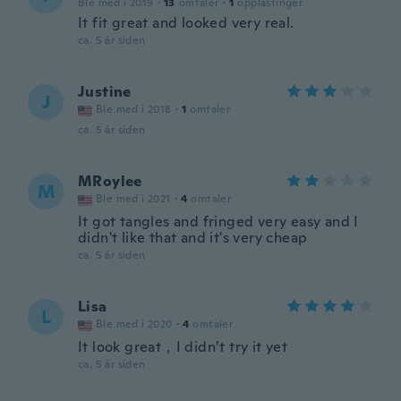
Ble med i 2019
·
13
omtaler
·
1
opplastinger
It fit great and looked very real.
ca. 5 år siden
Justine
J
Ble med i 2018
·
1
omtaler
ca. 5 år siden
MRoylee
M
Ble med i 2021
·
4
omtaler
It got tangles and fringed very easy and I
didn't like that and it's very cheap
ca. 5 år siden
Lisa
L
Ble med i 2020
·
4
omtaler
It look great，I didn’t try it yet
ca. 5 år siden