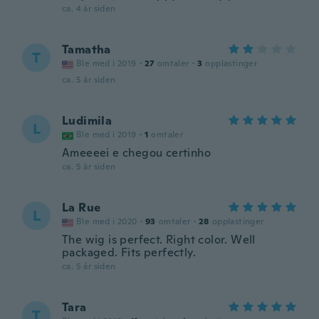
ca. 4 år siden
Tamatha
T
Ble med i 2019
·
27
omtaler
·
3
opplastinger
ca. 5 år siden
Ludimila
L
Ble med i 2019
·
1
omtaler
Ameeeei e chegou certinho
ca. 5 år siden
La Rue
L
Ble med i 2020
·
93
omtaler
·
28
opplastinger
The wig is perfect. Right color. Well
packaged. Fits perfectly.
ca. 5 år siden
Tara
T