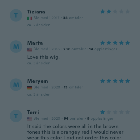
Tiziana
T
Ble med i 2017
·
38
omtaler
ca. 2 år siden
Marta
M
Ble med i 2016
·
236
omtaler
·
14
opplastinger
Love this wig.
ca. 3 år siden
Meryem
M
Ble med i 2020
·
13
omtaler
ca. 3 år siden
Terri
T
Ble med i 2020
·
94
omtaler
·
9
opplastinger
It said the colors were all in the brown
tones this is a orangey red I would never
wear this color I did not order this color