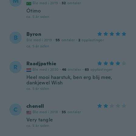
M
Ble med i 2019
·
32
omtaler
Ótimo
ca. 5 år siden
Byron
B
Ble med i 2019
·
55
omtaler
·
2
opplastinger
ca. 5 år siden
Raadjpathie
R
Ble med i 2020
·
46
omtaler
·
63
opplastinger
Heel mooi haarstuk, ben erg blij mee,
dankjewel Wish
ca. 5 år siden
chenell
C
Ble med i 2018
·
35
omtaler
Very tangle
ca. 5 år siden