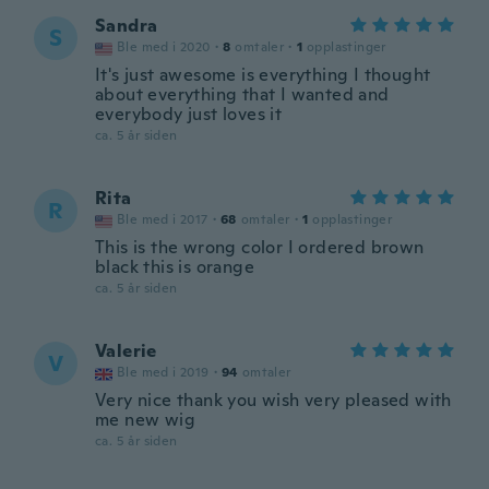
Sandra
S
Ble med i 2020
·
8
omtaler
·
1
opplastinger
It's just awesome is everything I thought
about everything that I wanted and
everybody just loves it
ca. 5 år siden
Rita
R
Ble med i 2017
·
68
omtaler
·
1
opplastinger
This is the wrong color I ordered brown
black this is orange
ca. 5 år siden
Valerie
V
Ble med i 2019
·
94
omtaler
Very nice thank you wish very pleased with
me new wig
ca. 5 år siden