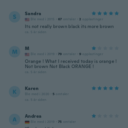
Sandra
S
Ble med i 2015
·
67
omtaler
·
2
opplastinger
Its not really brown black its more brown
ca. 5 år siden
M
M
Ble med i 2019
·
79
omtaler
·
9
opplastinger
Orange ! What I received today is orange !
Not brown Not Black ORANGE !
ca. 5 år siden
Karen
K
Ble med i 2020
·
5
omtaler
ca. 5 år siden
Andrea
A
Ble med i 2019
·
75
omtaler