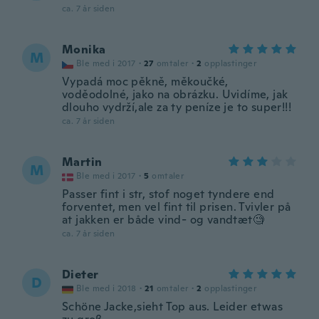
ca. 7 år siden
Monika
M
Ble med i 2017
·
27
omtaler
·
2
opplastinger
Vypadá moc pěkně, měkoučké,
voděodolné, jako na obrázku. Uvidíme, jak
dlouho vydrží,ale za ty peníze je to super!!!
ca. 7 år siden
Martin
M
Ble med i 2017
·
5
omtaler
Passer fint i str, stof noget tyndere end
forventet, men vel fint til prisen. Tvivler på
at jakken er både vind- og vandtæt🧐
ca. 7 år siden
Dieter
D
Ble med i 2018
·
21
omtaler
·
2
opplastinger
Schöne Jacke,sieht Top aus. Leider etwas