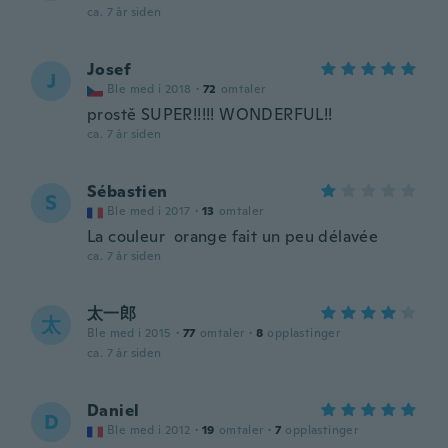
ca. 7 år siden
Josef
J
Ble med i 2018
·
72
omtaler
prostě SUPER!!!!! WONDERFUL!!
ca. 7 år siden
Sébastien
S
Ble med i 2017
·
13
omtaler
La couleur orange fait un peu délavée
ca. 7 år siden
太一郎
太
Ble med i 2015
·
77
omtaler
·
8
opplastinger
ca. 7 år siden
Daniel
D
Ble med i 2012
·
19
omtaler
·
7
opplastinger