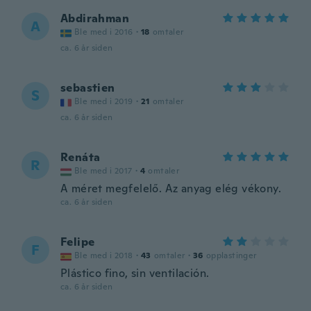
Abdirahman
A
Ble med i 2016
·
18
omtaler
ca. 6 år siden
sebastien
S
Ble med i 2019
·
21
omtaler
ca. 6 år siden
Renáta
R
Ble med i 2017
·
4
omtaler
A méret megfelelő. Az anyag elég vékony.
ca. 6 år siden
Felipe
F
Ble med i 2018
·
43
omtaler
·
36
opplastinger
Plástico fino, sin ventilación.
ca. 6 år siden