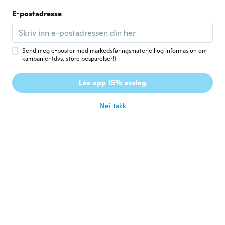
Lino
E-postadresse
L
Ble med i 2018
·
6
omtaler
Tres bien je le recommande
ca. 7 år siden
Send meg e-poster med markedsføringsmateriell og informasjon om
kampanjer (dvs. store besparelser!)
Melvin
M
Lås opp 15% avslag
Ble med i 2017
·
74
omtaler
·
17
opplastinger
ca. 7 år siden
Nei takk
Fred
F
Ble med i 2016
·
2
omtaler
Bra👍
ca. 7 år siden
life
L
Ble med i 2019
·
3
omtaler
The size was too small for a medium
ca. 7 år siden