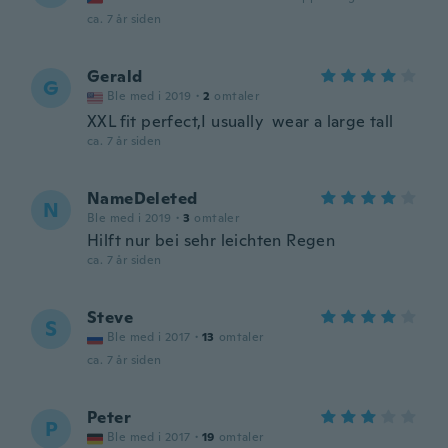
ca. 7 år siden
Gerald
G
Ble med i 2019
·
2
omtaler
XXL fit perfect,I usually wear a large tall
ca. 7 år siden
NameDeleted
N
Ble med i 2019
·
3
omtaler
Hilft nur bei sehr leichten Regen
ca. 7 år siden
Steve
S
Ble med i 2017
·
13
omtaler
ca. 7 år siden
Peter
P
Ble med i 2017
·
19
omtaler