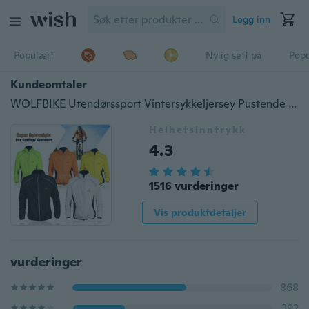
Logg inn
Populært
Nylig sett på
Pop
Kundeomtaler
WOLFBIKE Utendørssport Vintersykkeljersey Pustende Menn / Kvinner Vindfrakk Langermet Ridejakke Sykkelklær
Helhetsinntrykk
4.3
1516 vurderinger
Vis produktdetaljer
vurderinger
868
392