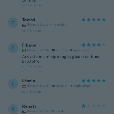
zu groß.
ca. 7 år siden
Tomáš
T
Ble med i 2019
·
4
omtaler
ca. 7 år siden
Filippo
F
Ble med i 2014
·
18
omtaler
·
6
opplastinger
Arrivato in anticipo taglia giusta un buon
prodotto
ca. 7 år siden
László
L
Ble med i 2018
·
75
omtaler
·
4
opplastinger
ca. 7 år siden
Renata
R
Ble med i 2019
·
6
omtaler