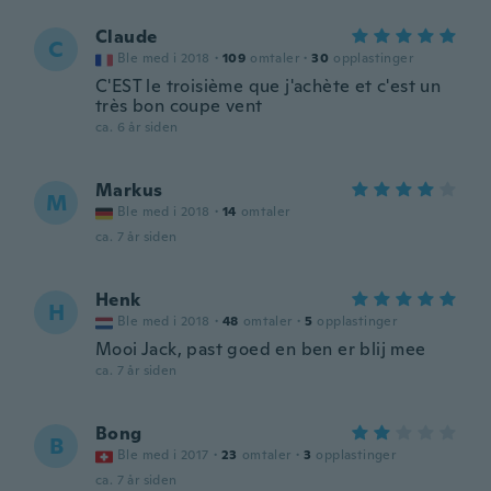
Claude
C
Ble med i 2018
·
109
omtaler
·
30
opplastinger
C'EST le troisième que j'achète et c'est un
très bon coupe vent
ca. 6 år siden
Markus
M
Ble med i 2018
·
14
omtaler
ca. 7 år siden
Henk
H
Ble med i 2018
·
48
omtaler
·
5
opplastinger
Mooi Jack, past goed en ben er blij mee
ca. 7 år siden
Bong
B
Ble med i 2017
·
23
omtaler
·
3
opplastinger
ca. 7 år siden