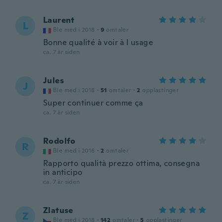
Laurent
L
Ble med i 2018
·
9
omtaler
Bonne qualité à voir à l usage
ca. 7 år siden
Jules
J
Ble med i 2018
·
51
omtaler
·
2
opplastinger
Super continuer comme ça
ca. 7 år siden
Rodolfo
R
Ble med i 2016
·
2
omtaler
Rapporto qualità prezzo ottima, consegna
in anticipo
ca. 7 år siden
Zlatuse
Z
Ble med i 2018
·
142
omtaler
·
5
opplastinger