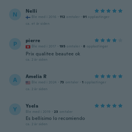
Nelli
N
Ble med i 2016
·
112
omtaler
·
91
opplastinger
ca. et år siden
pierre
P
Ble med i 2017
·
195
omtaler
·
8
opplastinger
Prix qualitee beautee ok
ca. 2 år siden
Amelia R
A
Ble med i 2024
·
73
omtaler
·
1
opplastinger
ca. 2 år siden
Ysela
Y
Ble med i 2019
·
23
omtaler
Es bellísimo lo recomiendo
ca. 2 år siden