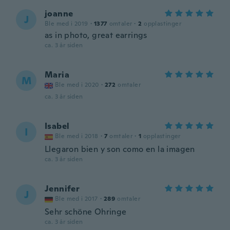
joanne
J
Ble med i 2019
·
1377
omtaler
·
2
opplastinger
as in photo, great earrings
ca. 3 år siden
Maria
M
Ble med i 2020
·
272
omtaler
ca. 3 år siden
Isabel
I
Ble med i 2018
·
7
omtaler
·
1
opplastinger
Llegaron bien y son como en la imagen
ca. 3 år siden
Jennifer
J
Ble med i 2017
·
289
omtaler
Sehr schöne Ohringe
ca. 3 år siden