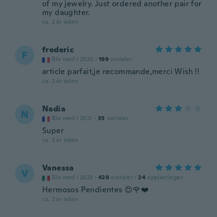
of my jewelry. Just ordered another pair for
my daughter.
ca. 2 år siden
frederic
F
Ble med i 2020
·
199
omtaler
article parfait,je recommande,merci Wish !!
ca. 2 år siden
Nadia
N
Ble med i 2021
·
35
omtaler
Super
ca. 2 år siden
Vanessa
V
Ble med i 2023
·
428
omtaler
·
24
opplastinger
Hermosos Pendientes 😍🌹❤️
ca. 2 år siden