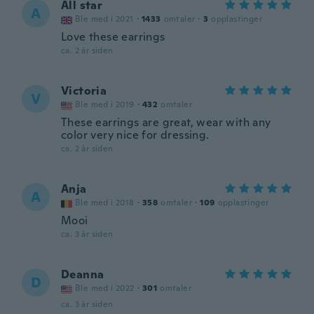
All star
A
Ble med i 2021
·
1433
omtaler
·
3
opplastinger
Love these earrings
ca. 2 år siden
Victoria
V
Ble med i 2019
·
432
omtaler
These earrings are great, wear with any
color very nice for dressing.
ca. 2 år siden
Anja
A
Ble med i 2018
·
358
omtaler
·
109
opplastinger
Mooi
ca. 3 år siden
Deanna
D
Ble med i 2022
·
301
omtaler
ca. 3 år siden