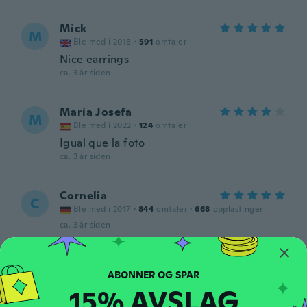
Mick
M
Ble med i 2018
·
591
omtaler
Nice earrings
ca. 3 år siden
María Josefa
M
Ble med i 2022
·
124
omtaler
Igual que la foto
ca. 3 år siden
Cornelia
C
Ble med i 2017
·
844
omtaler
·
668
opplastinger
ca. 3 år siden
Carolyn
C
Ble med i 2015
·
22
omtaler
·
3
opplastinger
15% AVSLAG
Sent 2 and only wanted. One