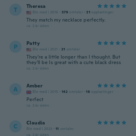
Theresa
T
Ble med i 2016
·
379
omtaler
·
21
opplastinger
They match my necklace perfectly.
ca. 2 år siden
Patty
P
Ble med i 2021
·
21
omtaler
They're a little longer than I thought. But
they'll be Is great with a cute black dress
ca. 2 år siden
Amber
A
Ble med i 2015
·
142
omtaler
·
18
opplastinger
Perfect
ca. 2 år siden
Claudia
C
Ble med i 2023
·
11
omtaler
ca. 2 år siden