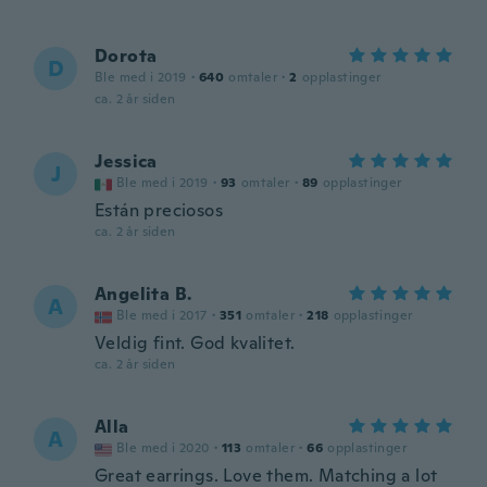
Dorota
D
Ble med i 2019
·
640
omtaler
·
2
opplastinger
ca. 2 år siden
Jessica
J
Ble med i 2019
·
93
omtaler
·
89
opplastinger
Están preciosos
ca. 2 år siden
Angelita B.
A
Ble med i 2017
·
351
omtaler
·
218
opplastinger
Veldig fint. God kvalitet.
ca. 2 år siden
Alla
A
Ble med i 2020
·
113
omtaler
·
66
opplastinger
Great earrings. Love them. Matching a lot