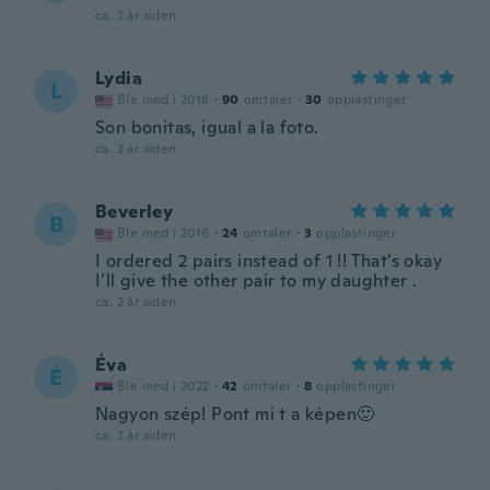
ca. 2 år siden
Lydia
L
Ble med i 2018
·
90
omtaler
·
30
opplastinger
Son bonitas, igual a la foto.
ca. 2 år siden
Beverley
B
Ble med i 2016
·
24
omtaler
·
3
opplastinger
I ordered 2 pairs instead of 1 !! That’s okay
I’ll give the other pair to my daughter .
ca. 2 år siden
Éva
É
Ble med i 2022
·
42
omtaler
·
8
opplastinger
Nagyon szép! Pont mi t a képen🙂
ca. 2 år siden