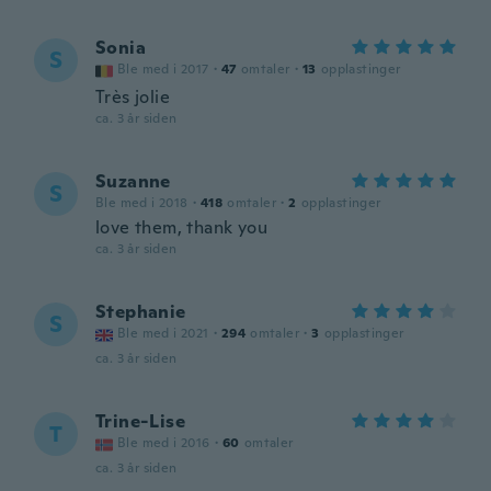
Sonia
S
Ble med i 2017
·
47
omtaler
·
13
opplastinger
Très jolie
ca. 3 år siden
Suzanne
S
Ble med i 2018
·
418
omtaler
·
2
opplastinger
love them, thank you
ca. 3 år siden
Stephanie
S
Ble med i 2021
·
294
omtaler
·
3
opplastinger
ca. 3 år siden
Trine-Lise
T
Ble med i 2016
·
60
omtaler
ca. 3 år siden