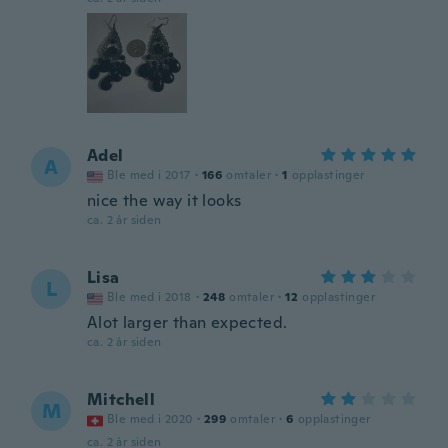
Adel
A
Ble med i 2017
·
166
omtaler
·
1
opplastinger
nice the way it looks
ca. 2 år siden
Lisa
L
Ble med i 2018
·
248
omtaler
·
12
opplastinger
Alot larger than expected.
ca. 2 år siden
Mitchell
M
Ble med i 2020
·
299
omtaler
·
6
opplastinger
ca. 2 år siden