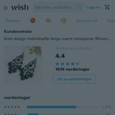
Logg inn
Populært
Nylig sett på
Pop
Kundeomtaler
Siste design Individuelle lange svarte imitasjoner Rhinestone vanndråpe døde øreringer for Lady
Helhetsinntrykk
4.4
1839 vurderinger
Vis produktdetaljer
vurderinger
1,278
281