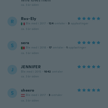
Wife loves them
ca. 3 år siden
Ros-Ely
R
Ble med i 2017
·
124
omtaler
·
3
opplastinger
ca. 3 år siden
sera
S
Ble med i 2018
·
17
omtaler
·
1
opplastinger
ca. 3 år siden
JENNIFER
J
Ble med i 2015
·
1042
omtaler
ca. 3 år siden
sheero
S
Ble med i 2017
·
3
omtaler
ca. 3 år siden