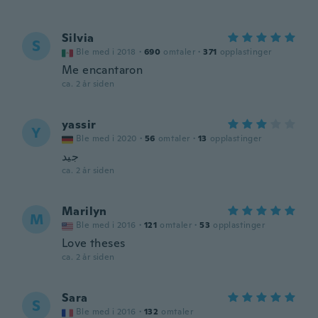
Silvia
S
Ble med i 2018
·
690
omtaler
·
371
opplastinger
Me encantaron
ca. 2 år siden
yassir
Y
Ble med i 2020
·
56
omtaler
·
13
opplastinger
جيد
ca. 2 år siden
Marilyn
M
Ble med i 2016
·
121
omtaler
·
53
opplastinger
Love theses
ca. 2 år siden
Sara
S
Ble med i 2016
·
132
omtaler