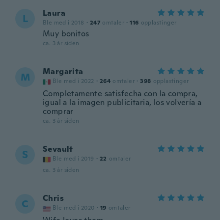
Laura
L
Ble med i 2018
·
247
omtaler
·
116
opplastinger
Muy bonitos
ca. 3 år siden
Margarita
M
Ble med i 2022
·
264
omtaler
·
398
opplastinger
Completamente satisfecha con la compra,
igual a la imagen publicitaria, los volvería a
comprar
ca. 3 år siden
Sevault
S
Ble med i 2019
·
22
omtaler
ca. 3 år siden
Chris
C
Ble med i 2020
·
19
omtaler