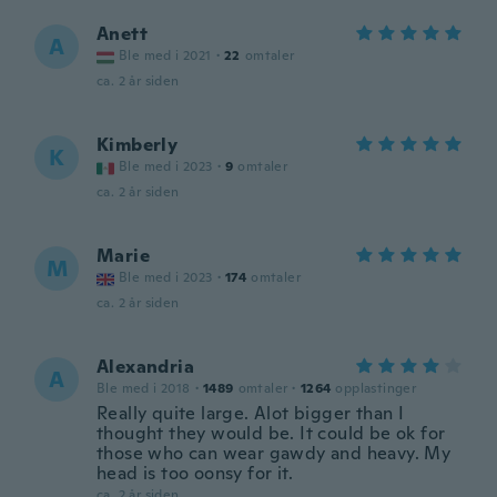
Anett
A
Ble med i 2021
·
22
omtaler
ca. 2 år siden
Kimberly
K
Ble med i 2023
·
9
omtaler
ca. 2 år siden
Marie
M
Ble med i 2023
·
174
omtaler
ca. 2 år siden
Alexandria
A
Ble med i 2018
·
1489
omtaler
·
1264
opplastinger
Really quite large. Alot bigger than I
thought they would be. It could be ok for
those who can wear gawdy and heavy. My
head is too oonsy for it.
ca. 2 år siden