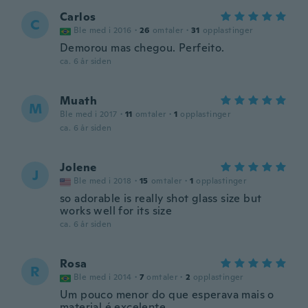
Carlos
C
Ble med i 2016
·
26
omtaler
·
31
opplastinger
Demorou mas chegou. Perfeito.
ca. 6 år siden
Muath
M
Ble med i 2017
·
11
omtaler
·
1
opplastinger
ca. 6 år siden
Jolene
J
Ble med i 2018
·
15
omtaler
·
1
opplastinger
so adorable is really shot glass size but
works well for its size
ca. 6 år siden
Rosa
R
Ble med i 2014
·
7
omtaler
·
2
opplastinger
Um pouco menor do que esperava mais o
material é excelente