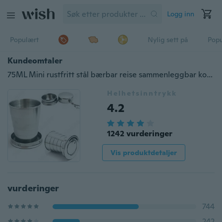
Logg inn
Populært
Nylig sett på
Pop
Kundeomtaler
75ML Mini rustfritt stål bærbar reise sammenleggbar kopp teleskopisk
Helhetsinntrykk
4.2
1242 vurderinger
Vis produktdetaljer
vurderinger
744
242