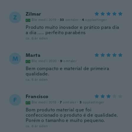
Zilmar
Z
Ble med i 2019
·
33
omtaler
·
4
opplastinger
Produto muito inovador e prático para dia
a dia ..... perfeito parabéns
ca. 6 år siden
Marta
M
Ble med i 2020
·
9
omtaler
Bem compacto e material de primeira
qualidade.
ca. 6 år siden
Francisco
F
Ble med i 2018
·
7
omtaler
·
3
opplastinger
Bom produto material que foi
confeccionado o produto é de qualidade.
Porém o tamanho e muito pequeno.
ca. 6 år siden