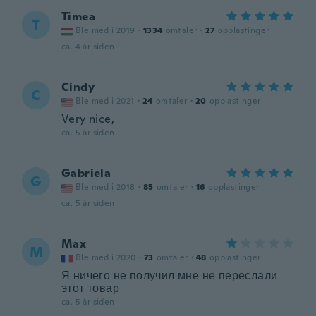
Timea
T
Ble med i 2019
·
1334
omtaler
·
27
opplastinger
ca. 4 år siden
Cindy
C
Ble med i 2021
·
24
omtaler
·
20
opplastinger
Very nice,
ca. 5 år siden
Gabriela
G
Ble med i 2018
·
85
omtaler
·
16
opplastinger
ca. 5 år siden
Max
M
Ble med i 2020
·
73
omtaler
·
48
opplastinger
Я ничего не получил мне не переслали
этот товар
ca. 5 år siden