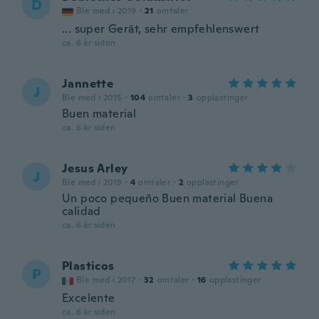
D
Ble med i 2019
·
21
omtaler
... super Gerät, sehr empfehlenswert
ca. 6 år siden
Jannette
J
Ble med i 2015
·
104
omtaler
·
3
opplastinger
Buen material
ca. 6 år siden
Jesus Arley
J
Ble med i 2019
·
4
omtaler
·
2
opplastinger
Un poco pequeño Buen material Buena
calidad
ca. 6 år siden
Plasticos
P
Ble med i 2017
·
32
omtaler
·
16
opplastinger
Excelente
ca. 6 år siden