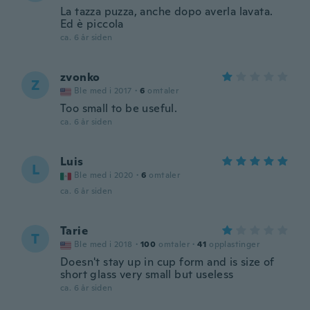
La tazza puzza, anche dopo averla lavata.
Ed è piccola
ca. 6 år siden
zvonko
Z
Ble med i 2017
·
6
omtaler
Too small to be useful.
ca. 6 år siden
Luis
L
Ble med i 2020
·
6
omtaler
ca. 6 år siden
Tarie
T
Ble med i 2018
·
100
omtaler
·
41
opplastinger
Doesn't stay up in cup form and is size of
short glass very small but useless
ca. 6 år siden