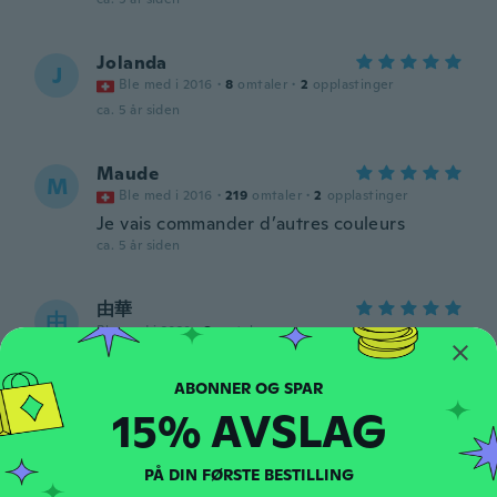
Jolanda
J
Ble med i 2016
·
8
omtaler
·
2
opplastinger
ca. 5 år siden
Maude
M
Ble med i 2016
·
219
omtaler
·
2
opplastinger
Je vais commander d’autres couleurs
ca. 5 år siden
由華
由
Ble med i 2020
·
3
omtaler
ca. 5 år siden
15% AVSLAG
Faith
F
Ble med i 2017
·
5
omtaler
ca. 5 år siden
PÅ DIN FØRSTE BESTILLING