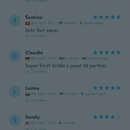
ca. 5 år siden
Samina
S
Ble med i 2017
·
31
omtaler
·
1
opplastinger
Sehr Gut super
ca. 5 år siden
Claudia
C
Ble med i 2018
·
144
omtaler
·
64
opplastinger
Super Stoff Größe L passt 38 perfekt.
ca. 5 år siden
Laima
L
Ble med i 2020
·
34
omtaler
·
3
opplastinger
ca. 5 år siden
Sandy
S
Ble med i 2016
·
6
omtaler
ca. 5 år siden