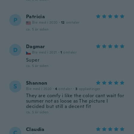
Patricia
P
Ble med i 2020
·
12
omtaler
ca. 5 år siden
Dagmar
D
Ble med i 2021
·
1
omtaler
Super
ca. 5 år siden
Shannon
S
Ble med i 2020
·
4
omtaler
·
3
opplastinger
They are comfy i like the color cant wait for
summer not as loose as The picture I
decided but still a decent fit
ca. 5 år siden
Claudia
C