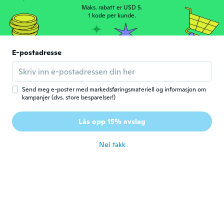
Maks. rabatt er USD 5.
Nicole
1 kode per kunde.
N
Ble med i 2016
·
13
omtaler
ca. 5 år siden
E-postadresse
Char
C
Ble med i 2014
·
20
omtaler
ca. 5 år siden
Send meg e-poster med markedsføringsmateriell og informasjon om
kampanjer (dvs. store besparelser!)
Marion
M
Lås opp 15% avslag
Ble med i 2014
·
106
omtaler
ca. 5 år siden
Nei takk
Bea
B
Ble med i 2018
·
153
omtaler
ca. 5 år siden
Russell
R
Ble med i 2016
·
406
omtaler
·
12
opplastinger