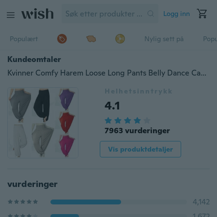
Logg inn
Populært
Nylig sett på
Pop
Kundeomtaler
Kvinner Comfy Harem Loose Long Pants Belly Dance Casual Boho Wide Bukser (vakrere farger er tilgjengelige nå)
Helhetsinntrykk
4.1
7963 vurderinger
Vis produktdetaljer
vurderinger
4,142
1,672