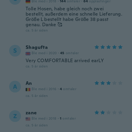
Ble med i 2018
·
144
omtaler
·
64
opplastinger
Tolle Hosen, habe gleich noch zwei
bestellt, außerdem eine schnelle Lieferung.
Größe L bestellt habe Größe 38 passt
genau. Danke 🥰
ca. 5 år siden
Shagufta
S
Ble med i 2020
·
45
omtaler
Very COMFORTABLE arrived earLY
ca. 5 år siden
An
A
Ble med i 2016
·
4
omtaler
ca. 5 år siden
zane
Z
Ble med i 2018
·
1
omtaler
ca. 5 år siden