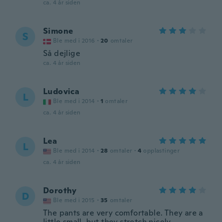
ca. 4 år siden
Simone
S
Ble med i 2016
·
20
omtaler
Så dejlige
ca. 4 år siden
Ludovica
L
Ble med i 2014
·
1
omtaler
ca. 4 år siden
Lea
L
Ble med i 2014
·
28
omtaler
·
4
opplastinger
ca. 4 år siden
Dorothy
D
Ble med i 2015
·
35
omtaler
The pants are very comfortable. They are a
little small, but they stretch nicely.