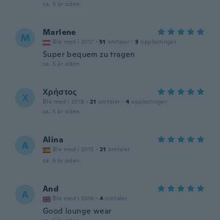
ca. 5 år siden
Marlene
M
Ble med i 2017
·
51
omtaler
·
3
opplastinger
Super bequem zu tragen
ca. 5 år siden
Χρήστος
Χ
Ble med i 2018
·
21
omtaler
·
4
opplastinger
ca. 5 år siden
Alina
A
Ble med i 2015
·
21
omtaler
ca. 5 år siden
And
A
Ble med i 2016
·
4
omtaler
Good lounge wear