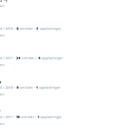
d 👎
den
d i 2016
·
6
omtaler
·
3
opplastinger
den
d i 2017
·
24
omtaler
·
4
opplastinger
den
o
d i 2018
·
9
omtaler
·
1
opplastinger
den
t
d i 2017
·
18
omtaler
·
1
opplastinger
den