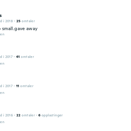
s
d i 2018
·
25
omtaler
 small.gave away
den
d i 2017
·
41
omtaler
den
d i 2017
·
11
omtaler
den
d i 2016
·
22
omtaler
·
6
opplastinger
den