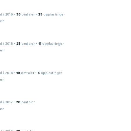
d i 2016
·
38
omtaler
·
25
opplastinger
den
d i 2018
·
25
omtaler
·
11
opplastinger
den
d i 2018
·
19
omtaler
·
5
opplastinger
den
d i 2017
·
20
omtaler
den