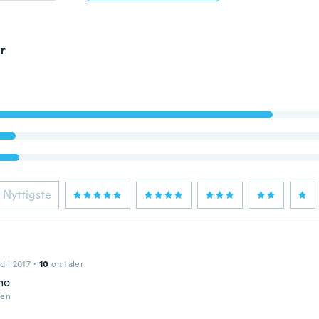
r
Nyttigste
d i 2017
·
10
omtaler
mo
den