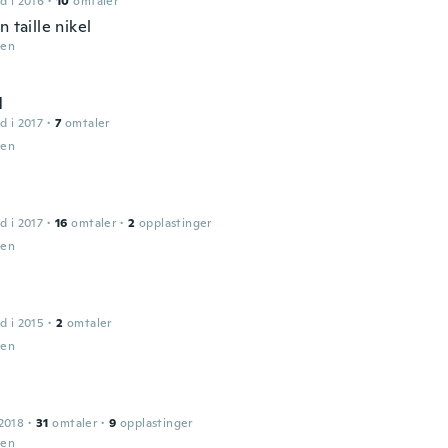
d i 2016
·
10
omtaler
n taille nikel
den
l
d i 2017
·
7
omtaler
den
d i 2017
·
16
omtaler
·
2
opplastinger
den
d i 2015
·
2
omtaler
den
2018
·
31
omtaler
·
9
opplastinger
den