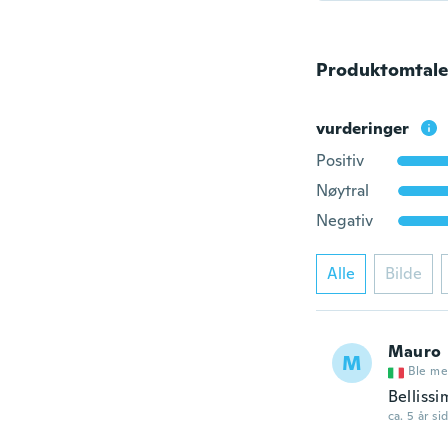
Produktomtale
vurderinger
Positiv
Nøytral
Negativ
Alle
Bilde
Mauro
M
Ble me
Bellissi
ca. 5 år si