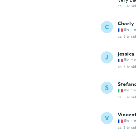
Very ba
ca. 5 år si
Charly
C
Ble me
ca. 5 år si
jessica
J
Ble me
ca. 5 år si
Stefan
S
Ble me
ca. 5 år si
Vincen
V
Ble me
ca. 5 år si