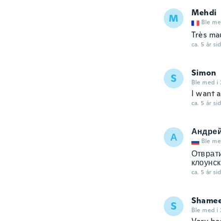
Mehdi
M
Ble me
Très mau
ca. 5 år si
Simon
S
Ble med i 
I want a
ca. 5 år si
Андре
А
Ble me
Отврат
клоунс
ca. 5 år si
Shame
S
Ble med i 