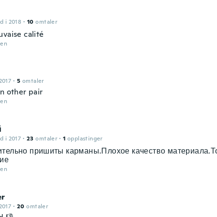
d i 2018
·
10
omtaler
vaise calité
den
2017
·
5
omtaler
n other pair
den
й
d i 2017
·
23
omtaler
·
1
opplastinger
ительно пришиты карманы.Плохое качество материала.Т
кие
den
er
2017
·
20
omtaler