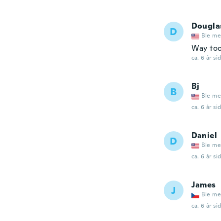
Dougla
D
Ble me
Way too
ca. 6 år si
Bj
B
Ble me
ca. 6 år si
Daniel
D
Ble me
ca. 6 år si
James
J
Ble me
ca. 6 år si