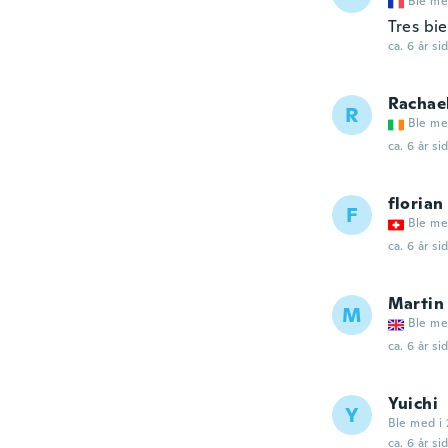
Ble me
Tres bie
ca. 6 år si
Rachae
R
Ble me
ca. 6 år si
florian
F
Ble me
ca. 6 år si
Martin
M
Ble me
ca. 6 år si
Yuichi
Y
Ble med i 
ca. 6 år si