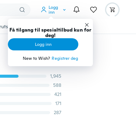
Logg
inn
rutstyr
Gadgets
Verktøy
Mer
Få tilgang til spesialtilbud kun for
deg!
Logg inn
New to Wish?
Registrer deg
1,945
588
421
171
287