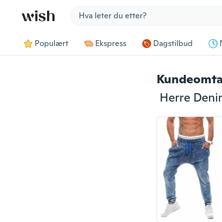
Jump to section
Populært
Ekspress
Dagstilbud
Kundeomta
Herre Denim