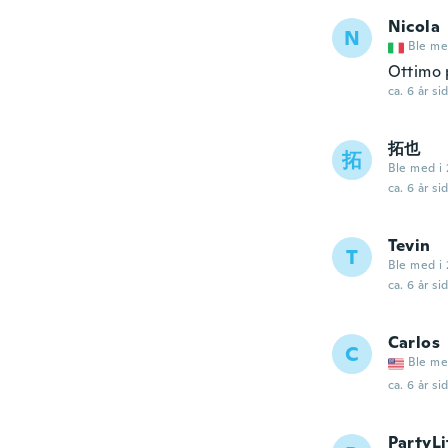
Nicola
N
Ble me
Ottimo 
ca. 6 år si
拓也
拓
Ble med i 
ca. 6 år si
Tevin
T
Ble med i 
ca. 6 år si
Carlos
C
Ble me
ca. 6 år si
PartyLi