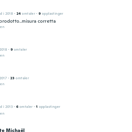
d i 2018
·
24
omtaler
·
9
opplastinger
prodotto..misura corretta
den
2018
·
9
omtaler
den
2017
·
23
omtaler
den
d i 2013
·
6
omtaler
·
1
opplastinger
den
te Michaël