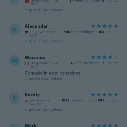
Lid geworden van
·
84
beoordelingen
·
5
uploads
2017
ongeveer 2 jaar geleden
Alexander
A
Lid geworden van
·
465
beoordelingen
·
155
uploads
2017
ongeveer 2 jaar geleden
Massimo
M
Lid geworden van
·
37
beoordelingen
·
1
uploads
2017
Comodo in ogni occasione
ongeveer 2 jaar geleden
Károly
K
Lid geworden
·
1095
beoordelingen
·
358
uploads
van 2018
ongeveer 2 jaar geleden
Mark