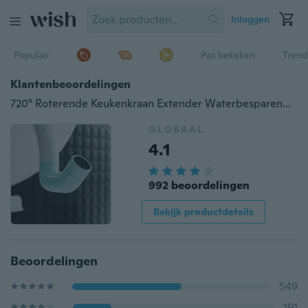
Inloggen
Populair
Pas bekeken
Trend
Klantenbeoordelingen
720° Roterende Keukenkraan Extender Waterbesparende Tap Nozzle Adapter Universele Splash Filter Spray Badkamer Wastafel Accessoires Kraan Adapter
GLOBAAL
4.1
992 beoordelingen
Bekijk productdetails
Beoordelingen
549
191