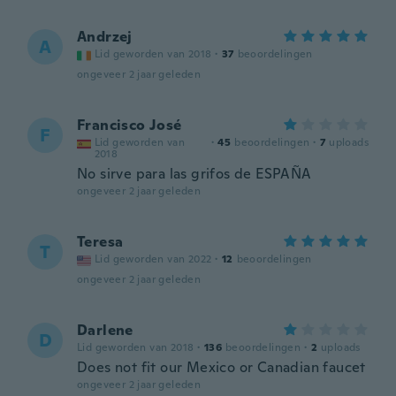
Andrzej
A
Lid geworden van 2018
·
37
beoordelingen
ongeveer 2 jaar geleden
Francisco José
F
Lid geworden van
·
45
beoordelingen
·
7
uploads
2018
No sirve para las grifos de ESPAÑA
ongeveer 2 jaar geleden
Teresa
T
Lid geworden van 2022
·
12
beoordelingen
ongeveer 2 jaar geleden
Darlene
D
Lid geworden van 2018
·
136
beoordelingen
·
2
uploads
Does not fit our Mexico or Canadian faucet
ongeveer 2 jaar geleden