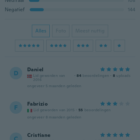
Neutraal
108
Negatief
144
Alles
Foto
Meest nuttig
Daniel
D
Lid geworden van
·
84
beoordelingen
·
8
uploads
2016
ongeveer 5 maanden geleden
Fabrizio
F
Lid geworden van 2015
·
55
beoordelingen
ongeveer 8 maanden geleden
Cristiane
C