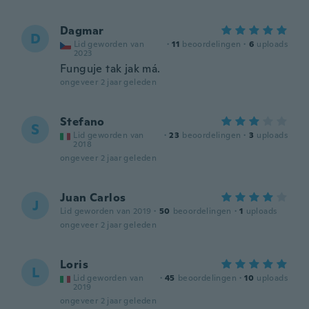
Dagmar
D
Lid geworden van
·
11
beoordelingen
·
6
uploads
2023
Funguje tak jak má.
ongeveer 2 jaar geleden
Stefano
S
Lid geworden van
·
23
beoordelingen
·
3
uploads
2018
ongeveer 2 jaar geleden
Juan Carlos
J
Lid geworden van 2019
·
50
beoordelingen
·
1
uploads
ongeveer 2 jaar geleden
Loris
L
Lid geworden van
·
45
beoordelingen
·
10
uploads
2019
ongeveer 2 jaar geleden