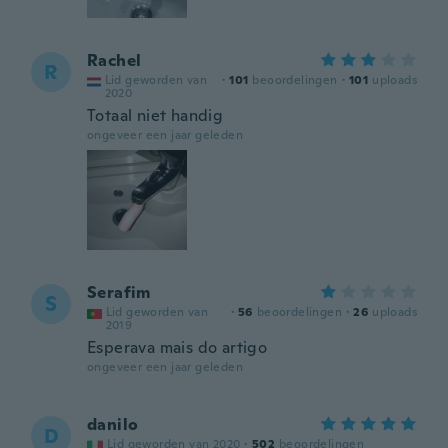
Rachel
R
Lid geworden van
·
101
beoordelingen
·
101
uploads
2020
Totaal niet handig
ongeveer een jaar geleden
Serafim
S
Lid geworden van
·
56
beoordelingen
·
26
uploads
2019
Esperava mais do artigo
ongeveer een jaar geleden
danilo
D
Lid geworden van 2020
·
502
beoordelingen