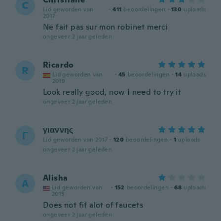
C
Lid geworden van
·
411
beoordelingen
·
130
uploads
2017
Ne fait pas sur mon robinet merci
ongeveer 2 jaar geleden
Ricardo
R
Lid geworden van
·
45
beoordelingen
·
14
uploads
2019
Look really good, now I need to try it
ongeveer 2 jaar geleden
γιαννης
Γ
Lid geworden van 2017
·
120
beoordelingen
·
1
uploads
ongeveer 2 jaar geleden
Alisha
A
Lid geworden van
·
152
beoordelingen
·
68
uploads
2015
Does not fit alot of faucets
ongeveer 2 jaar geleden