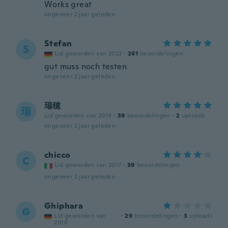
Works great
ongeveer 2 jaar geleden
Stefan
S
Lid geworden van 2022
·
261
beoordelingen
gut muss noch testen
ongeveer 2 jaar geleden
瑞穂
瑞
Lid geworden van 2019
·
39
beoordelingen
·
2
uploads
ongeveer 2 jaar geleden
chicco
C
Lid geworden van 2017
·
39
beoordelingen
ongeveer 2 jaar geleden
Ghiphara
G
Lid geworden van
·
29
beoordelingen
·
3
uploads
2016