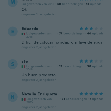
M
Lid geworden van 2018
·
60
beoordelingen
·
13
uploads
Ok
ongeveer 2 jaar geleden
Eduardo
E
Lid geworden van
·
77
beoordelingen
·
40
uploads
2018
Difícil de colocar no adapto a llave de agua
ongeveer 2 jaar geleden
ste
S
Lid geworden van
·
33
beoordelingen
·
30
uploads
2018
Un buon prodotto
ongeveer 2 jaar geleden
Natalia Enriqueta
N
Lid geworden van
·
51
beoordelingen
·
1
uploads
2015
ongeveer 2 jaar geleden