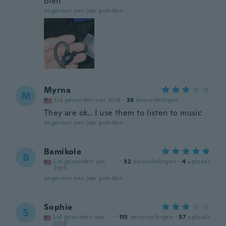
bien
ongeveer een jaar geleden
Myrna
M
Lid geworden van 2016
·
26
beoordelingen
They are ok.. I use them to listen to music
ongeveer een jaar geleden
Bamikole
B
Lid geworden van
·
32
beoordelingen
·
4
uploads
2015
ongeveer een jaar geleden
Sophie
S
Lid geworden van
·
113
beoordelingen
·
57
uploads
2019