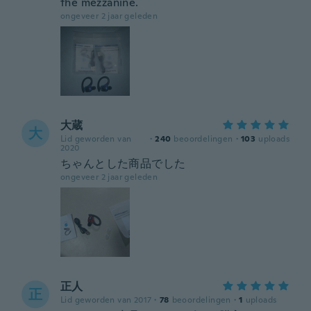
the mezzanine.
ongeveer 2 jaar geleden
大蔵
大
Lid geworden van
·
240
beoordelingen
·
103
uploads
2020
ちゃんとした商品でした
ongeveer 2 jaar geleden
正人
正
Lid geworden van 2017
·
78
beoordelingen
·
1
uploads