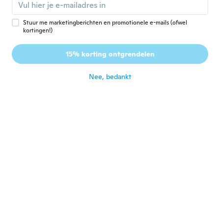
Muy bueno
ongeveer 2 jaar geleden
Stuur me marketingberichten en promotionele e-mails (ofwel
kortingen!)
賀ー
賀
15% korting ontgrendelen
Lid geworden van 2018
·
69
beoordelingen
·
1
uploads
ongeveer 2 jaar geleden
Nee, bedankt
Casey
C
Lid geworden van
·
78
beoordelingen
·
2
uploads
2023
ongeveer 2 jaar geleden
Steve
S
Lid geworden van 2020
·
43
beoordelingen
ongeveer 2 jaar geleden
Wilson
W
Lid geworden van
·
288
beoordelingen
·
471
uploads
2019