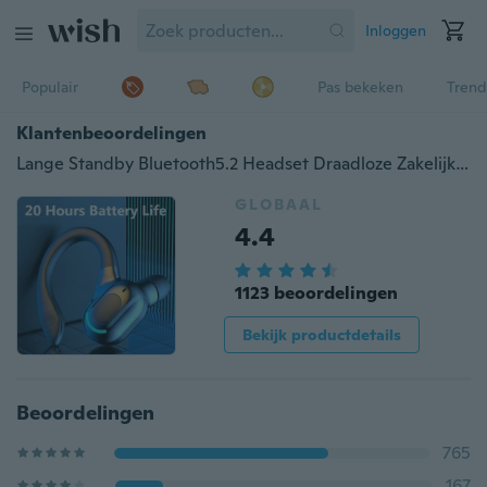
Inloggen
Populair
Pas bekeken
Trend
Klantenbeoordelingen
Lange Standby Bluetooth5.2 Headset Draadloze Zakelijke Oortelefoon Sport Bluetooth Hoofdtelefoon Hifi Mini Oorhaak Oordopjes met Microfoon voor IOS Android Telefoon
GLOBAAL
4.4
1123 beoordelingen
Bekijk productdetails
Beoordelingen
765
167