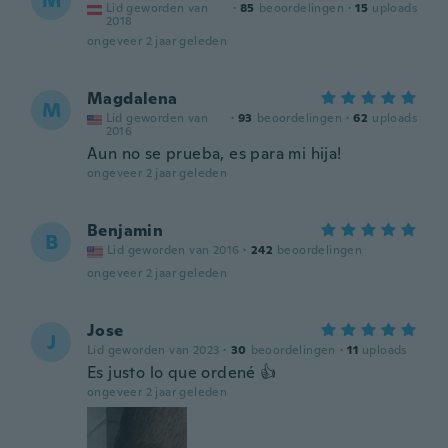
M
Lid geworden van
·
85
beoordelingen
·
15
uploads
2018
ongeveer 2 jaar geleden
Magdalena
M
Lid geworden van
·
93
beoordelingen
·
62
uploads
2016
Aun no se prueba, es para mi hija!
ongeveer 2 jaar geleden
Benjamin
B
Lid geworden van 2016
·
242
beoordelingen
ongeveer 2 jaar geleden
Jose
J
Lid geworden van 2023
·
30
beoordelingen
·
11
uploads
Es justo lo que ordené 👍
ongeveer 2 jaar geleden