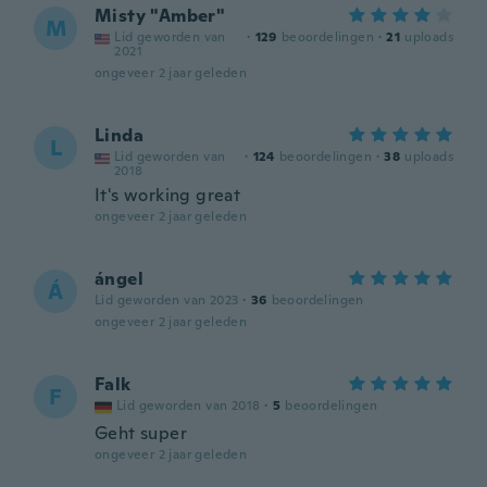
Misty "Amber"
M
Lid geworden van
·
129
beoordelingen
·
21
uploads
2021
ongeveer 2 jaar geleden
Linda
L
Lid geworden van
·
124
beoordelingen
·
38
uploads
2018
It's working great
ongeveer 2 jaar geleden
ángel
Á
Lid geworden van 2023
·
36
beoordelingen
ongeveer 2 jaar geleden
Falk
F
Lid geworden van 2018
·
5
beoordelingen
Geht super
ongeveer 2 jaar geleden