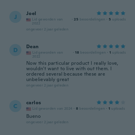
Joel
J
Lid geworden van
·
25
beoordelingen
·
5
uploads
2022
ongeveer 2 jaar geleden
Dean
D
Lid geworden van
·
18
beoordelingen
·
1
uploads
2022
Now this particular product I really love,
wouldn't want to live with out them. I
ordered several because these are
unbelievably great
ongeveer 2 jaar geleden
carlos
C
Lid geworden van 2024
·
8
beoordelingen
·
1
uploads
Bueno
ongeveer 2 jaar geleden