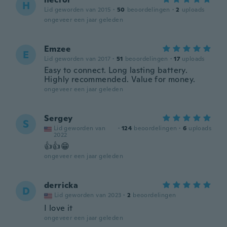
H
Lid geworden van 2015
·
50
beoordelingen
·
2
uploads
ongeveer een jaar geleden
Emzee
E
Lid geworden van 2017
·
51
beoordelingen
·
17
uploads
Easy to connect. Long lasting battery.
Highly recommended. Value for money.
ongeveer een jaar geleden
Sergey
S
Lid geworden van
·
124
beoordelingen
·
6
uploads
2022
👍👍😁
ongeveer een jaar geleden
derricka
D
Lid geworden van 2023
·
2
beoordelingen
I love it
ongeveer een jaar geleden