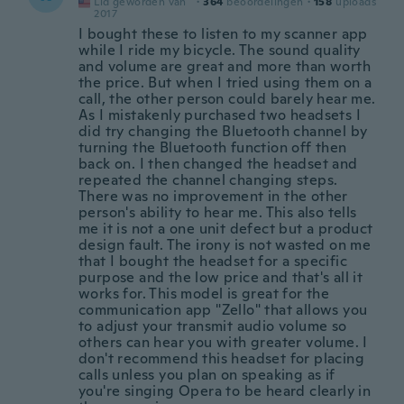
Lid geworden van
·
364
beoordelingen
·
158
uploads
2017
I bought these to listen to my scanner app
while I ride my bicycle. The sound quality
and volume are great and more than worth
the price. But when I tried using them on a
call, the other person could barely hear me.
As I mistakenly purchased two headsets I
did try changing the Bluetooth channel by
turning the Bluetooth function off then
back on. I then changed the headset and
repeated the channel changing steps.
There was no improvement in the other
person's ability to hear me. This also tells
me it is not a one unit defect but a product
design fault. The irony is not wasted on me
that I bought the headset for a specific
purpose and the low price and that's all it
works for. This model is great for the
communication app "Zello" that allows you
to adjust your transmit audio volume so
others can hear you with greater volume. I
don't recommend this headset for placing
calls unless you plan on speaking as if
you're singing Opera to be heard clearly in