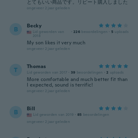
とてもいい商品です。リピート購入しました
ongeveer 2 jaar geleden
Becky
B
Lid geworden van
·
226
beoordelingen
·
5
uploads
2018
My son likes it very much
ongeveer 2 jaar geleden
Thomas
T
Lid geworden van 2017
·
39
beoordelingen
·
2
uploads
More comfortable and much better fit than
I expected, sound is terrific!
ongeveer 2 jaar geleden
Bill
B
Lid geworden van 2019
·
85
beoordelingen
ongeveer 2 jaar geleden