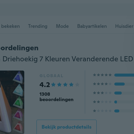
 bekeken
Trending
Mode
Babyartikelen
Huisdier
ordelingen
GLOBAAL
4.2
1308
beoordelingen
Bekijk productdetails