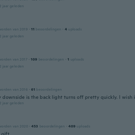
2 jaar geleden
worden van 2019
·
11
beoordelingen
·
4
uploads
2 jaar geleden
worden van 2017
·
109
beoordelingen
·
1
uploads
2 jaar geleden
worden van 2016
·
61
beoordelingen
 downside is the back light turns off pretty quickly. I wish it
2 jaar geleden
worden van 2020
·
453
beoordelingen
·
409
uploads
 gift