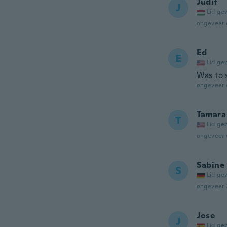
Judit
J
Lid ge
ongeveer 
Ed
E
Lid ge
Was to 
ongeveer 
Tamara
T
Lid ge
ongeveer 
Sabine
S
Lid ge
ongeveer 
Jose
J
Lid ge