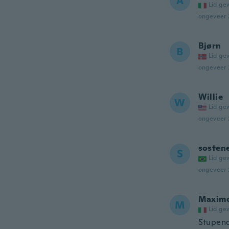
A
Lid ge
ongeveer 
Bjørn
B
Lid ge
ongeveer 
Willie
W
Lid ge
ongeveer 
sosten
S
Lid ge
ongeveer 
Maxim
M
Lid ge
Stupen