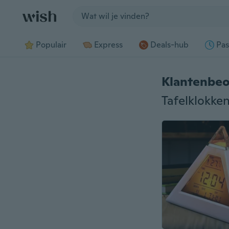
Jump to section
Populair
Express
Deals-hub
Pas
Klantenbeo