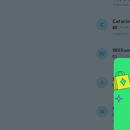
ongeveer 
Catari
C
Lid ge
ongeveer 
Willia
W
Lid ge
ongeveer 
Item
I
Lid ge
ongeveer 
Gemm
G
Lid ge
ongeveer 