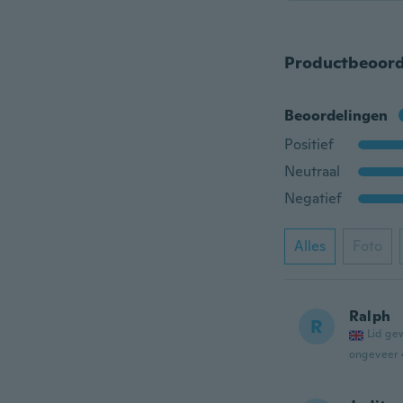
Productbeoord
Beoordelingen
Positief
Neutraal
Negatief
Alles
Foto
Ralph
R
Lid ge
ongeveer 