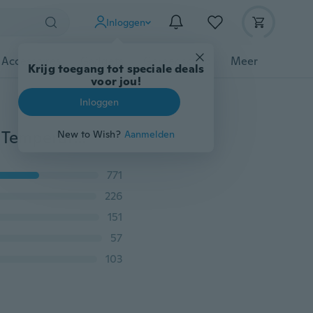
Inloggen
 Accessoires
Gadgets
Gereedschap
Meer
Krijg toegang tot speciale deals
voor jou!
Inloggen
Tafelklokken Driehoekig 7 Kleuren Veranderende LED Temperatuur Weekweergave Digitale Wekker Tafel Decor Klokken Kamer Nachtkastje Klok
New to Wish?
Aanmelden
771
226
151
57
103