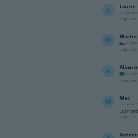
Laurie
L
Lid gewor
ongeveer 
Martin
M
Lid ge
ongeveer 
Alzeniz
A
Lid ge
ongeveer 
Mac
M
Lid gewor
Just or
ongeveer 
Antoni