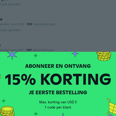
2 jaar geleden
na
worden van 2020
·
102
beoordelingen
2 jaar geleden
m
worden van 2017
·
107
beoordelingen
2 jaar geleden
15% KORTING
worden van 2018
·
42
beoordelingen
2 jaar geleden
JE EERSTE BESTELLING
a
worden van 2022
·
24
beoordelingen
Max. korting van US$ 5
1 code per klant.
2 jaar geleden