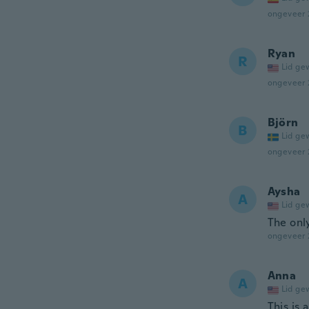
ongeveer 
Ryan
R
Lid ge
ongeveer 
Björn
B
Lid ge
ongeveer 
Aysha
A
Lid ge
The only
ongeveer 
Anna
A
Lid ge
This is a