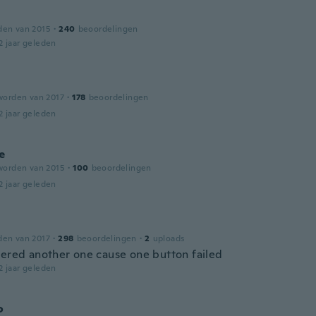
den van 2015
·
240
beoordelingen
2 jaar geleden
worden van 2017
·
178
beoordelingen
2 jaar geleden
e
worden van 2015
·
100
beoordelingen
2 jaar geleden
den van 2017
·
298
beoordelingen
·
2
uploads
dered another one cause one button failed
2 jaar geleden
o